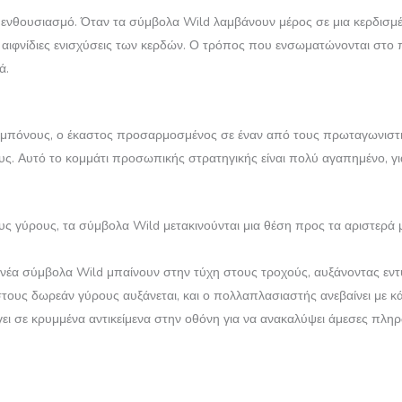
ρνει ενθουσιασμό. Όταν τα σύμβολα Wild λαμβάνουν μέρος σε μια κερδι
ια αιφνίδιες ενισχύσεις των κερδών. Ο τρόπος που ενσωματώνονται στο π
ά.
ύροι μπόνους, ο έκαστος προσαρμοσμένος σε έναν από τους πρωταγωνιστ
υς. Αυτό το κομμάτι προσωπικής στρατηγικής είναι πολύ αγαπημένο, για
υς γύρους, τα σύμβολα Wild μετακινούνται μια θέση προς τα αριστερά
νέα σύμβολα Wild μπαίνουν στην τύχη στους τροχούς, αυξάνοντας εντυπ
τους δωρεάν γύρους αυξάνεται, και ο πολλαπλασιαστής ανεβαίνει με κά
γει σε κρυμμένα αντικείμενα στην οθόνη για να ανακαλύψει άμεσες πλ