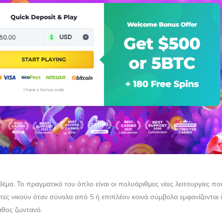
 θέμα. Το πραγματικό του όπλο είναι οι πολυάριθμες νέες λειτουργίες πο
ες νικούν όταν σύνολα από 5 ή επιπλέον κοινά σύμβολα εμφανίζονται δ
άθος ζωντανό.