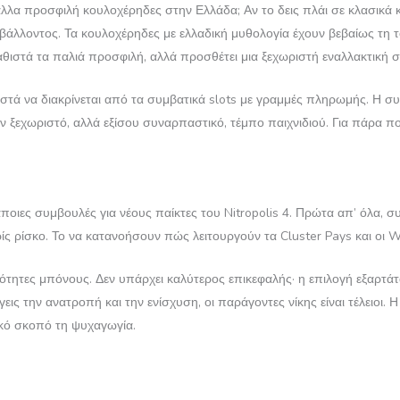
άλλα προσφιλή κουλοχέρηδες στην Ελλάδα; Αν το δεις πλάι σε κλασικά κ
βάλλοντος. Τα κουλοχέρηδες με ελλαδική μυθολογία έχουν βεβαίως τη το
αθιστά τα παλιά προσφιλή, αλλά προσθέτει μια ξεχωριστή εναλλακτική σ
ιστά να διακρίνεται από τα συμβατικά slots με γραμμές πληρωμής. Η συ
ναν ξεχωριστό, αλλά εξίσου συναρπαστικό, τέμπο παιχνιδιού. Για πάρ
ποιες συμβουλές για νέους παίκτες του Nitropolis 4. Πρώτα απ’ όλα, 
ίς ρίσκο. Το να κατανοήσουν πώς λειτουργούν τα Cluster Pays και οι Wild
τότητες μπόνους. Δεν υπάρχει καλύτερος επικεφαλής· η επιλογή εξαρτά
γεις την ανατροπή και την ενίσχυση, οι παράγοντες νίκης είναι τέλειοι.
κό σκοπό τη ψυχαγωγία.