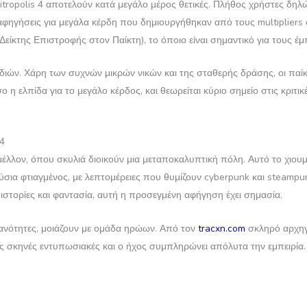
ο Nitropolis 4 αποτελούν κατά μεγάλο μέρος θετικές. Πλήθος χρήστες δ
ι αφηγήσεις για μεγάλα κέρδη που δημιουργήθηκαν από τους multiplier
Δείκτης Επιστροφής στον Παίκτη), το όποιο είναι σημαντικό για τους έμ
διών. Χάρη των συχνών μικρών νικών και της σταθερής δράσης, οι παίκτ
η ελπίδα για το μεγάλο κέρδος, και θεωρείται κύριο σημείο στις κριτικ
 4
μέλλον, όπου σκυλιά διοικούν μια μεταποκαλυπτική πόλη. Αυτό το χιουμ
ύσια φτιαγμένος, με λεπτομέρειες που θυμίζουν cyberpunk και steampu
ιστορίες και φαντασία, αυτή η προσεγμένη αφήγηση έχει σημασία.
ικανότητες, μοιάζουν με ομάδα ηρώων. Από τον
tracxn.com
σκληρό αρχηγό
ενες σκηνές εντυπωσιακές και ο ήχος συμπληρώνει απόλυτα την εμπειρία