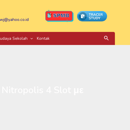
wj@yahoo.co.id
Search
udaya Sekolah
Kontak
itropolis 4 Slot με