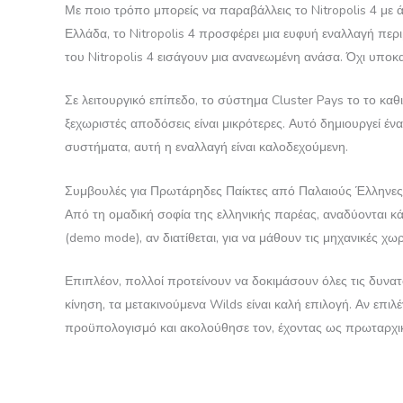
Με ποιο τρόπο μπορείς να παραβάλλεις το Nitropolis 4 με 
Ελλάδα, το Nitropolis 4 προσφέρει μια ευφυή εναλλαγή περι
του Nitropolis 4 εισάγουν μια ανανεωμένη ανάσα. Όχι υποκ
Σε λειτουργικό επίπεδο, το σύστημα Cluster Pays το το καθ
ξεχωριστές αποδόσεις είναι μικρότερες. Αυτό δημιουργεί έ
συστήματα, αυτή η εναλλαγή είναι καλοδεχούμενη.
Συμβουλές για Πρωτάρηδες Παίκτες από Παλαιούς Έλληνες
Από τη ομαδική σοφία της ελληνικής παρέας, αναδύονται κά
(demo mode), αν διατίθεται, για να μάθουν τις μηχανικές χωρ
Επιπλέον, πολλοί προτείνουν να δοκιμάσουν όλες τις δυνα
κίνηση, τα μετακινούμενα Wilds είναι καλή επιλογή. Αν επιλέ
προϋπολογισμό και ακολούθησε τον, έχοντας ως πρωταρχι