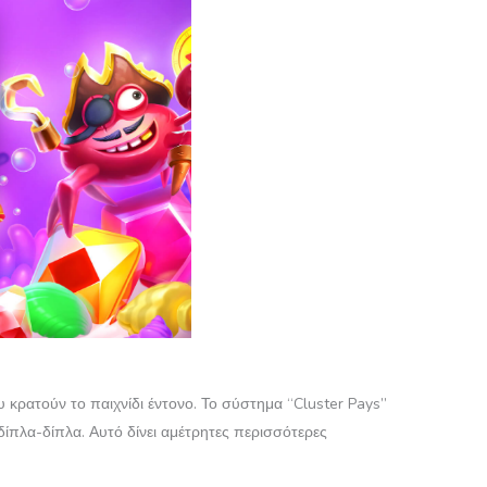
υ κρατούν το παιχνίδι έντονο. Το σύστημα “Cluster Pays”
ίπλα-δίπλα. Αυτό δίνει αμέτρητες περισσότερες