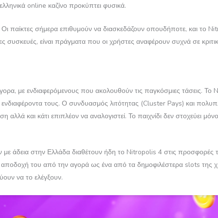
λληνικά online καζίνο προκύπτει φυσικά.
 Οι παίκτες σήμερα επιθυμούν να διασκεδάζουν οπουδήποτε, και το Nitr
ες συσκευές, είναι πράγματα που οι χρήστες αναφέρουν συχνά σε κριτικέ
γορα, με ενδιαφερόμενους που ακολουθούν τις παγκόσμιες τάσεις. Το Ni
ενδιαφέροντα τους. Ο συνδυασμός λιτότητας (Cluster Pays) και πολυπλ
λλά και κάτι επιπλέον να αναλογιστεί. Το παιχνίδι δεν στοχεύει μόνο 
ν με άδεια στην Ελλάδα διαθέτουν ήδη το Nitropolis 4 στις προσφορές
 Η αποδοχή του από την αγορά ως ένα από τα δημοφιλέστερα slots της 
ύουν να το ελέγξουν.