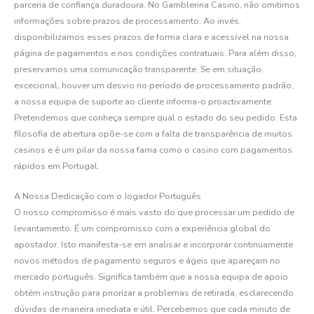
parceria de confiança duradoura. No Gamblerina Casino, não omitimos
informações sobre prazos de processamento. Ao invés,
disponibilizamos esses prazos de forma clara e acessível na nossa
página de pagamentos e nos condições contratuais. Para além disso,
preservamos uma comunicação transparente. Se em situação
excecional, houver um desvio no período de processamento padrão,
a nossa equipa de suporte ao cliente informa-o proactivamente.
Pretendemos que conheça sempre qual o estado do seu pedido. Esta
filosofia de abertura opõe-se com a falta de transparência de muitos
casinos e é um pilar da nossa fama como o casino com pagamentos
rápidos em Portugal.
A Nossa Dedicação com o Jogador Português
O nosso compromisso é mais vasto do que processar um pedido de
levantamento. É um compromisso com a experiência global do
apostador. Isto manifesta-se em analisar e incorporar continuamente
novos métodos de pagamento seguros e ágeis que apareçam no
mercado português. Significa também que a nossa equipa de apoio
obtém instrução para priorizar a problemas de retirada, esclarecendo
dúvidas de maneira imediata e útil. Percebemos que cada minuto de