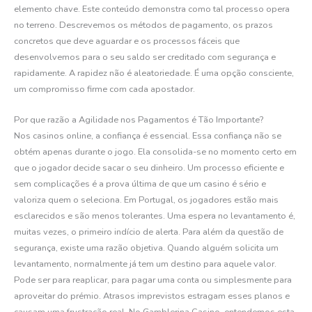
elemento chave. Este conteúdo demonstra como tal processo opera
no terreno. Descrevemos os métodos de pagamento, os prazos
concretos que deve aguardar e os processos fáceis que
desenvolvemos para o seu saldo ser creditado com segurança e
rapidamente. A rapidez não é aleatoriedade. É uma opção consciente,
um compromisso firme com cada apostador.
Por que razão a Agilidade nos Pagamentos é Tão Importante?
Nos casinos online, a confiança é essencial. Essa confiança não se
obtém apenas durante o jogo. Ela consolida-se no momento certo em
que o jogador decide sacar o seu dinheiro. Um processo eficiente e
sem complicações é a prova última de que um casino é sério e
valoriza quem o seleciona. Em Portugal, os jogadores estão mais
esclarecidos e são menos tolerantes. Uma espera no levantamento é,
muitas vezes, o primeiro indício de alerta. Para além da questão de
segurança, existe uma razão objetiva. Quando alguém solicita um
levantamento, normalmente já tem um destino para aquele valor.
Pode ser para reaplicar, para pagar uma conta ou simplesmente para
aproveitar do prémio. Atrasos imprevistos estragam esses planos e
causam uma frustração real. No Gamblerina Casino, entendemos esta