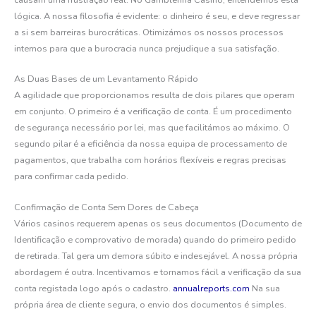
lógica. A nossa filosofia é evidente: o dinheiro é seu, e deve regressar
a si sem barreiras burocráticas. Otimizámos os nossos processos
internos para que a burocracia nunca prejudique a sua satisfação.
As Duas Bases de um Levantamento Rápido
A agilidade que proporcionamos resulta de dois pilares que operam
em conjunto. O primeiro é a verificação de conta. É um procedimento
de segurança necessário por lei, mas que facilitámos ao máximo. O
segundo pilar é a eficiência da nossa equipa de processamento de
pagamentos, que trabalha com horários flexíveis e regras precisas
para confirmar cada pedido.
Confirmação de Conta Sem Dores de Cabeça
Vários casinos requerem apenas os seus documentos (Documento de
Identificação e comprovativo de morada) quando do primeiro pedido
de retirada. Tal gera um demora súbito e indesejável. A nossa própria
abordagem é outra. Incentivamos e tornamos fácil a verificação da sua
conta registada logo após o cadastro.
annualreports.com
Na sua
própria área de cliente segura, o envio dos documentos é simples.