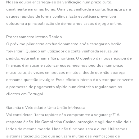
Nossa equipa encarrega-se da verificação num prazo curto,
geralmente em umas horas. Uma vez verificada a conta, fica apta para
saques rápidos de forma contínua. Esta estratégia preventiva
soluciona a principal razão de demora nos casas de jogo online.
Processamento Interno Rápido
O próximo pilar entra em funcionamento após carregar no botão
“levantar”. Quando um utilizador de conta verificada realiza um
pedido, este entra numa fila prioritária. O objetivo da nossa equipa de
finanças é analisar e autorizar esses mesmos pedidos num prazo
muito curto, às vezes em poucos minutos, desde que não apareça
nenhuma questão invulgar. Essa eficácia interna é o vetor que converte
a promessa de pagamento rápido num desfecho regular para os
clientes em Portugal.
Garantia e Velocidade: Uma União Intrínseca
Vai considerar: “tanta rapidez não compromete a segurança?” A
resposta é não. No Gamblerina Casino, proteção e agilidade são dois
lados da mesma moeda. Uma não funciona sem a outra. Utilizamos
sistemas tecnológicos que agilizam muitas das verificações de