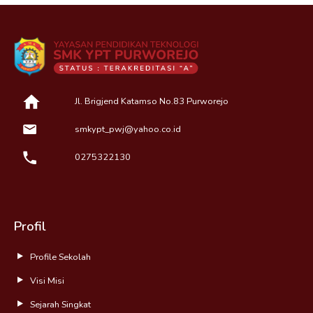
Jl. Brigjend Katamso No.83 Purworejo
smkypt_pwj@yahoo.co.id
0275322130
Profil
Profile Sekolah
Visi Misi
Sejarah Singkat