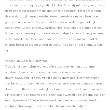
me vanaf de start op prijs gesteld. Het welkomstpakket is generous en
geeft een flinke boost om de spellen te doorlopen. Maar het eindigt
daar niet; ik blijf verrast worden door weekelijkse reload bonussen,
gratis spins en unieke toernooien. De voorwaarden zijn duidelijk
beschreven, wat ik enorm waardeer. Het loyaliteitsprogramma is een
fantastische toevoeging, waarbij mijn spelgedrag wordt vergoed met
leuke voordelen. Deze aanhoudende stroom van kansen houdt de
energie hoog en draagt ervoor dat elke inlog een ander avontuur kan
zijn.
Service Die Voor Je Klaarstaat
Ook bij het zeer gebruiksvriendelijke platform kunnen problemen
ontstaan. Daarom is de kwaliteit van de klantenservice
doorslaggevend. Tijdens mijn tijd bij Nyxbets heb ik contact gehad
met het supportteam via de directe chat, en ik was aangenaam verrast
door de snelheid en vriendelijkheid van de reacties. De medewerkers
zijn deskundig en lossen problemen daadwerkelijk op. Daarnaast is er
een uitgebreide FAQ-sectie waarin ik zelf snel antwoorden vond op
veelgestelde vragen. Deze combinatie van directe hulp en