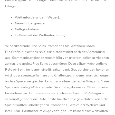
dieser Regeln hat zur Folge in den meisten Fällen zum Erlöschen der
Erträge.
Wettanforderungen (Wager):
Gewinnobergrenze:
Gültigkeitsdauer:
Einfluss auf die Wettanforderung:
Wiederkehrende Free Spins Promotions für Bestandskunden
Die Großzügigkeit des NV Casino stoppt nicht nach der Anmeldung
aus. Stammspieler können regelmäßig von unterschiedlichen Aktionen
zehren, die gezielt Free Spins ausschütten. Dazu zählen wöchentliche
Reload-Boni, bei denen eine Einzahlung mit Gratisdrehungen honoriert
wird, oder spezielle Turniere und Challenges, in denen man sich gegen
andere Spieler vergleichen kann. Ein weiterer gefragter Weg sind “Free
Spins am Freitag”-Aktionen oder Geburtstagsbonusse. Oft sind diese
Promotions an die Treuestufe des Spielers im Casino-VIP-Programm
verknüpft; je höher die Stufe, desto lukrativer die gewährten Freispiele.
Spieler sollten unbedingt den Promotions-Bereich der Website und
ihre E-Mail-Postfächer im Auge verfolgen, um keine dieser wertvollen