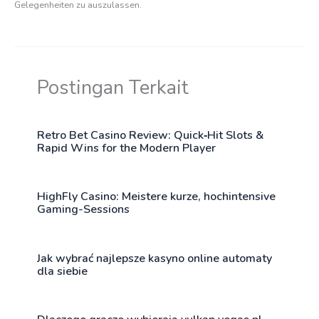
Gelegenheiten zu auszulassen.
Postingan Terkait
Retro Bet Casino Review: Quick‑Hit Slots &
Rapid Wins for the Modern Player
HighFly Casino: Meistere kurze, hochintensive
Gaming-Sessions
Jak wybrać najlepsze kasyno online automaty
dla siebie