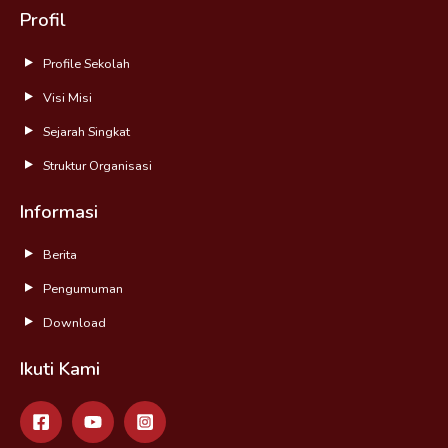
Profil
Profile Sekolah
Visi Misi
Sejarah Singkat
Struktur Organisasi
Informasi
Berita
Pengumuman
Download
Ikuti Kami