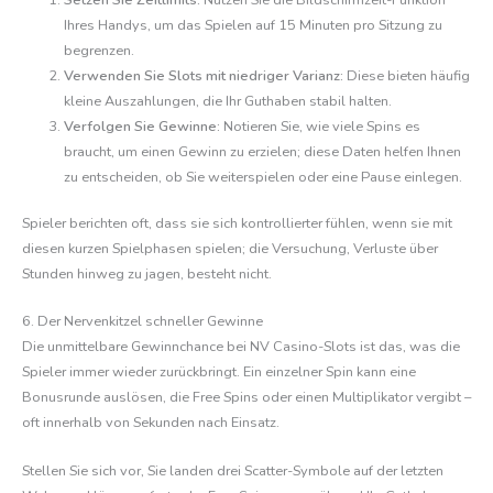
Ihres Handys, um das Spielen auf 15 Minuten pro Sitzung zu
begrenzen.
Verwenden Sie Slots mit niedriger Varianz:
Diese bieten häufig
kleine Auszahlungen, die Ihr Guthaben stabil halten.
Verfolgen Sie Gewinne:
Notieren Sie, wie viele Spins es
braucht, um einen Gewinn zu erzielen; diese Daten helfen Ihnen
zu entscheiden, ob Sie weiterspielen oder eine Pause einlegen.
Spieler berichten oft, dass sie sich kontrollierter fühlen, wenn sie mit
diesen kurzen Spielphasen spielen; die Versuchung, Verluste über
Stunden hinweg zu jagen, besteht nicht.
6. Der Nervenkitzel schneller Gewinne
Die unmittelbare Gewinnchance bei NV Casino-Slots ist das, was die
Spieler immer wieder zurückbringt. Ein einzelner Spin kann eine
Bonusrunde auslösen, die Free Spins oder einen Multiplikator vergibt –
oft innerhalb von Sekunden nach Einsatz.
Stellen Sie sich vor, Sie landen drei Scatter-Symbole auf der letzten