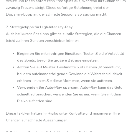
Walze und lösen sofort zehn Free Spins aus, während Ihr Guthaben um
zwanzig Prozent steigt. Diese sofortige Belohnung treibt den
Dopamin-Loop an, der schnelle Sessions so süchtig macht.
7. Strategietipps für High‑Intensity-Play
Auch bei kurzen Sessions gibt es subtile Strategien, die die Chancen
leicht zu Ihren Gunsten verschieben können:
Beginnen Sie mit niedrigen Einsätzen:
Testen Sie die Volatilität
des Spiels, bevor Sie größere Beträge einsetzen.
Achten Sie auf Muster:
Bestimmte Slots haben „Momentum“,
bei dem aufeinanderfolgende Gewinne die Wahrscheinlichkeit
erhöhen – nutzen Sie diese Momente, wenn sie auftreten.
Verwenden Sie Auto‑Play sparsam:
Auto‑Play kann das Geld
schnell aufbrauchen; verwenden Sie es nur, wenn Sie mit dem
Risiko zufrieden sind.
Diese Taktiken halten Ihr Risiko unter Kontrolle und maximieren Ihre
Chancen auf schnelle Auszahlungen.