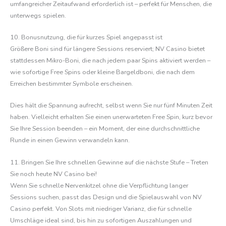
umfangreicher Zeitaufwand erforderlich ist – perfekt für Menschen, die
unterwegs spielen.
10. Bonusnutzung, die für kurzes Spiel angepasst ist
Größere Boni sind für längere Sessions reserviert; NV Casino bietet
stattdessen Mikro-Boni, die nach jedem paar Spins aktiviert werden –
wie sofortige Free Spins oder kleine Bargeldboni, die nach dem
Erreichen bestimmter Symbole erscheinen.
Dies hält die Spannung aufrecht, selbst wenn Sie nur fünf Minuten Zeit
haben. Vielleicht erhalten Sie einen unerwarteten Free Spin, kurz bevor
Sie Ihre Session beenden – ein Moment, der eine durchschnittliche
Runde in einen Gewinn verwandeln kann.
11. Bringen Sie Ihre schnellen Gewinne auf die nächste Stufe – Treten
Sie noch heute NV Casino bei!
Wenn Sie schnelle Nervenkitzel ohne die Verpflichtung langer
Sessions suchen, passt das Design und die Spielauswahl von NV
Casino perfekt. Von Slots mit niedriger Varianz, die für schnelle
Umschläge ideal sind, bis hin zu sofortigen Auszahlungen und