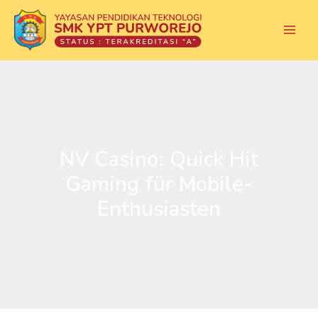
Skip
Main
to
Menu
content
NV Casino: Quick Hit
Gaming für Mobile-
Enthusiasten
e
e