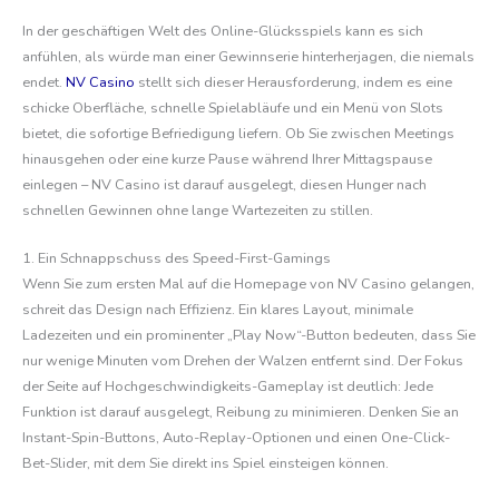
e
In der geschäftigen Welt des Online-Glücksspiels kann es sich
anfühlen, als würde man einer Gewinnserie hinterherjagen, die niemals
e
endet.
NV Casino
stellt sich dieser Herausforderung, indem es eine
schicke Oberfläche, schnelle Spielabläufe und ein Menü von Slots
bietet, die sofortige Befriedigung liefern. Ob Sie zwischen Meetings
e
hinausgehen oder eine kurze Pause während Ihrer Mittagspause
einlegen – NV Casino ist darauf ausgelegt, diesen Hunger nach
e
schnellen Gewinnen ohne lange Wartezeiten zu stillen.
1. Ein Schnappschuss des Speed-First-Gamings
e
Wenn Sie zum ersten Mal auf die Homepage von NV Casino gelangen,
schreit das Design nach Effizienz. Ein klares Layout, minimale
e
Ladezeiten und ein prominenter „Play Now“-Button bedeuten, dass Sie
nur wenige Minuten vom Drehen der Walzen entfernt sind. Der Fokus
der Seite auf Hochgeschwindigkeits-Gameplay ist deutlich: Jede
Funktion ist darauf ausgelegt, Reibung zu minimieren. Denken Sie an
Instant-Spin-Buttons, Auto-Replay-Optionen und einen One-Click-
Bet-Slider, mit dem Sie direkt ins Spiel einsteigen können.