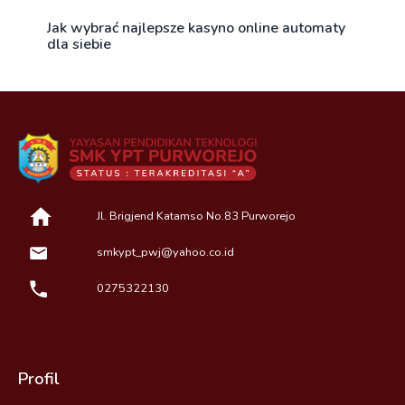
Jak wybrać najlepsze kasyno online automaty
dla siebie
Jl. Brigjend Katamso No.83 Purworejo
smkypt_pwj@yahoo.co.id
0275322130
Profil