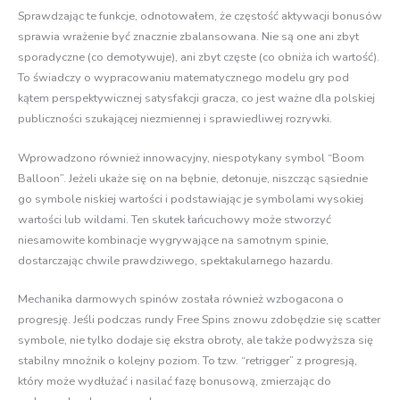
Sprawdzając te funkcje, odnotowałem, że częstość aktywacji bonusów
sprawia wrażenie być znacznie zbalansowana. Nie są one ani zbyt
sporadyczne (co demotywuje), ani zbyt częste (co obniża ich wartość).
To świadczy o wypracowaniu matematycznego modelu gry pod
kątem perspektywicznej satysfakcji gracza, co jest ważne dla polskiej
publiczności szukającej niezmiennej i sprawiedliwej rozrywki.
Wprowadzono również innowacyjny, niespotykany symbol “Boom
Balloon”. Jeżeli ukaże się on na bębnie, detonuje, niszcząc sąsiednie
go symbole niskiej wartości i podstawiając je symbolami wysokiej
wartości lub wildami. Ten skutek łańcuchowy może stworzyć
niesamowite kombinacje wygrywające na samotnym spinie,
dostarczając chwile prawdziwego, spektakularnego hazardu.
Mechanika darmowych spinów została również wzbogacona o
progresję. Jeśli podczas rundy Free Spins znowu zdobędzie się scatter
symbole, nie tylko dodaje się ekstra obroty, ale także podwyższa się
stabilny mnożnik o kolejny poziom. To tzw. “retrigger” z progresją,
który może wydłużać i nasilać fazę bonusową, zmierzając do