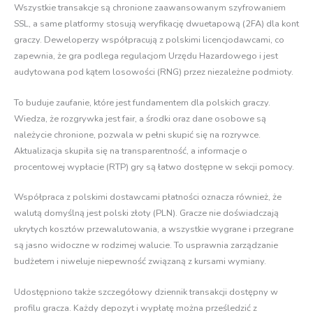
Wszystkie transakcje są chronione zaawansowanym szyfrowaniem
SSL, a same platformy stosują weryfikację dwuetapową (2FA) dla kont
graczy. Deweloperzy współpracują z polskimi licencjodawcami, co
zapewnia, że gra podlega regulacjom Urzędu Hazardowego i jest
audytowana pod kątem losowości (RNG) przez niezależne podmioty.
To buduje zaufanie, które jest fundamentem dla polskich graczy.
Wiedza, że rozgrywka jest fair, a środki oraz dane osobowe są
należycie chronione, pozwala w pełni skupić się na rozrywce.
Aktualizacja skupiła się na transparentność, a informacje o
procentowej wypłacie (RTP) gry są łatwo dostępne w sekcji pomocy.
Współpraca z polskimi dostawcami płatności oznacza również, że
walutą domyślną jest polski złoty (PLN). Gracze nie doświadczają
ukrytych kosztów przewalutowania, a wszystkie wygrane i przegrane
są jasno widoczne w rodzimej walucie. To usprawnia zarządzanie
budżetem i niweluje niepewność związaną z kursami wymiany.
Udostępniono także szczegółowy dziennik transakcji dostępny w
profilu gracza. Każdy depozyt i wypłatę można prześledzić z