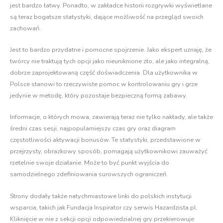
jest bardzo łatwy. Ponadto, w zakładce historii rozgrywki wyświetlane
są teraz bogatsze statystyki, dające możliwość na przegląd swoich
zachowań.
Jest to bardzo przydatne i pomocne spojrzenie. Jako ekspert uznaję, że
twórcy nie traktują tych opcji jako nieuniknione zło, ale jako integralną,
dobrze zaprojektowaną część doświadczenia. Dla użytkownika w
Polsce stanowi to rzeczywiste pomoc w kontrolowaniu gry i grze
jedynie w metodę, który pozostaje bezpieczną formą zabawy.
Informacje, o których mowa, zawierają teraz nie tylko nakłady, ale także
średni czas sesji, najpopularniejszy czas gry oraz diagram
częstotliwości aktywacji bonusów. Te statystyki, przedstawione w
przejrzysty, obrazkowy sposób, pomagają użytkownikowi zauważyć
rzetelnie swoje działanie. Może to być punkt wyjścia do
samodzielnego zdefiniowania surowszych ograniczeń.
Strony dodały także natychmiastowe linki do polskich instytucji
wsparcia, takich jak Fundacja Inspirator czy serwis Hazardzista.pl.
Kliknięcie w nie z sekcji opcji odpowiedzialnej gry przekierowuje