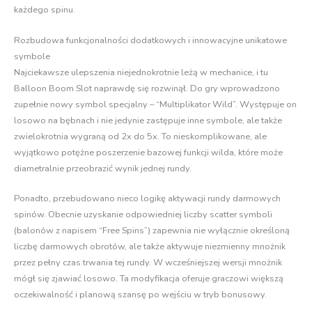
każdego spinu.
Rozbudowa funkcjonalności dodatkowych i innowacyjne unikatowe
symbole
Najciekawsze ulepszenia niejednokrotnie leżą w mechanice, i tu
Balloon Boom Slot naprawdę się rozwinął. Do gry wprowadzono
zupełnie nowy symbol specjalny – “Multiplikator Wild”. Występuje on
losowo na bębnach i nie jedynie zastępuje inne symbole, ale także
zwielokrotnia wygraną od 2x do 5x. To nieskomplikowane, ale
wyjątkowo potężne poszerzenie bazowej funkcji wilda, które może
diametralnie przeobrazić wynik jednej rundy.
Ponadto, przebudowano nieco logikę aktywacji rundy darmowych
spinów. Obecnie uzyskanie odpowiedniej liczby scatter symboli
(balonów z napisem “Free Spins”) zapewnia nie wyłącznie określoną
liczbę darmowych obrotów, ale także aktywuje niezmienny mnożnik
przez pełny czas trwania tej rundy. W wcześniejszej wersji mnożnik
mógł się zjawiać losowo. Ta modyfikacja oferuje graczowi większą
oczekiwalność i planową szansę po wejściu w tryb bonusowy.