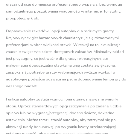
gracza od razu do miejsca profesjonalnego wsparcia, bez wymogu
samodzielnego poszukiwania wiadomości w internecie. To istotny,
prospołeczny krok.
Dopasowanie zakładów i opcji autoplay dla rodzimych graczy
Krajowy rynek gier hazardowych charakteryzuje się różnorodnymi
preferencjami wobec wielkości stawki. W reakcji na to, aktualizacja
znacznie zwiększyła zakres dostępnych zakładów. Minimalny zakład
jest przystępny, co jest ważne dla graczy rekreacyjnych, ale
maksymalna dopuszczalna stawka na linię została zwiększona,
zaspokajając potrzeby graczy wybierających wyższe ryzyko. To
adaptacyjne podejście pozwala na pełne dopasowanie tempa gry do
własnego budżetu.
Funkcja autoplay została wzmocniona o zaawansowane warunki
stopu. Oprócz standardowych opcji zatrzymania po zadanej liczbie
spinów lub po wygranej/przegranej, dodano świeże, dokładne
ustawienia. Można teraz ustawić autoplay, aby zatrzymał się po
aktywacji rundy bonusowej, po wygraniu kwoty przekraczającej
ustaloną wartość, lub nawet po ukazaniu się pojedynczego