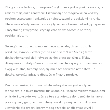
Dla graczy w Polsce, gdzie jakość wykonania jest wysoko ceniona, te
zmiany mają duże znaczenie. Przenoszą one rozgrywkę na wyższy
poziom estetyczny, konkurując z najnowszymi produkcjami na rynku.
Ulepszone efekty wizualne nie są tylko ozdobnikiem – budują napięcie
i satysfakcję z wygranej, czyniąc całe doświadczenie bardziej
pochłaniającym.
Szczególnie dopracowano animacje specjalnych symboli. Na
przykład, symbol Scatter (balon z napisem “Free Spins”) teraz
delikatnie wznosi się i kołysze, zanim gracz go kliknie. Efekty
dźwiękowe zostały również odświeżone i lepiej zsynchronizowane z
akcją wizualną, tworząc spójną, multisensoryczną atmosferę. To
detale, które świadczą o dbałości o finalny produkt.
Warto zauważyć, że nowa paleta kolorystyczna jest nie tylko
ładniejsza, ale także bardziej funkcjonalna. Różnice między symbolami
o niskiej i wysokiej wartości są teraz łatwiejsze do rozróżnienia nawet
przy szybkiej grze, co minimalizuje ryzyko pomyłki. To praktyczne
ułatwienie dla graczy, którzy mogą szybciej analizować wyniki