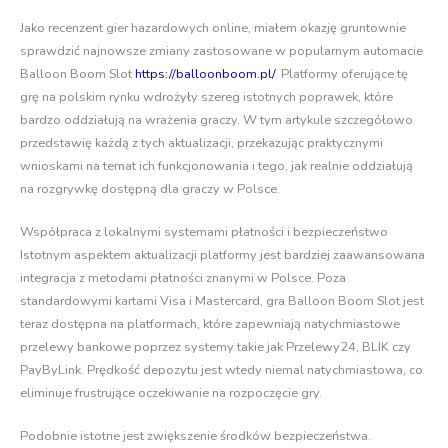
e
Jako recenzent gier hazardowych online, miałem okazję gruntownie
sprawdzić najnowsze zmiany zastosowane w popularnym automacie
e
Balloon Boom Slot
https://balloonboom.pl/
. Platformy oferujące tę
grę na polskim rynku wdrożyły szereg istotnych poprawek, które
bardzo oddziałują na wrażenia graczy. W tym artykule szczegółowo
e
przedstawię każdą z tych aktualizacji, przekazując praktycznymi
wnioskami na temat ich funkcjonowania i tego, jak realnie oddziałują
e
na rozgrywkę dostępną dla graczy w Polsce.
Współpraca z lokalnymi systemami płatności i bezpieczeństwo
e
Istotnym aspektem aktualizacji platformy jest bardziej zaawansowana
integracja z metodami płatności znanymi w Polsce. Poza
e
standardowymi kartami Visa i Mastercard, gra Balloon Boom Slot jest
teraz dostępna na platformach, które zapewniają natychmiastowe
przelewy bankowe poprzez systemy takie jak Przelewy24, BLIK czy
PayByLink. Prędkość depozytu jest wtedy niemal natychmiastowa, co
eliminuje frustrujące oczekiwanie na rozpoczęcie gry.
Podobnie istotne jest zwiększenie środków bezpieczeństwa.