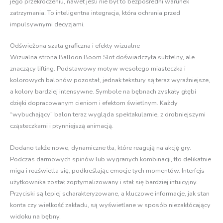
jego przekroczeniu, nawet jeśli nie był to bezpośredni warunek
zatrzymania. To inteligentna integracja, która ochrania przed
impulsywnymi decyzjami.
Odświeżona szata graficzna i efekty wizualne
Wizualna strona Balloon Boom Slot doświadczyła subtelny, ale
znaczący lifting. Podstawowy motyw wesołego miasteczka i
kolorowych balonów pozostał, jednak tekstury są teraz wyraźniejsze,
a kolory bardziej intensywne. Symbole na bębnach zyskały głębi
dzięki dopracowanym cieniom i efektom świetlnym. Każdy
“wybuchający” balon teraz wygląda spektakularnie, z drobniejszymi
cząsteczkami i płynniejszą animacją.
Dodano także nowe, dynamiczne tła, które reagują na akcję gry.
Podczas darmowych spinów lub wygranych kombinacji, tło delikatnie
miga i rozświetla się, podkreślając emocje tych momentów. Interfejs
użytkownika został zoptymalizowany i stał się bardziej intuicyjny.
Przyciski są lepiej scharakteryzowane, a kluczowe informacje, jak stan
konta czy wielkość zakładu, są wyświetlane w sposób niezakłócający
widoku na bębny.