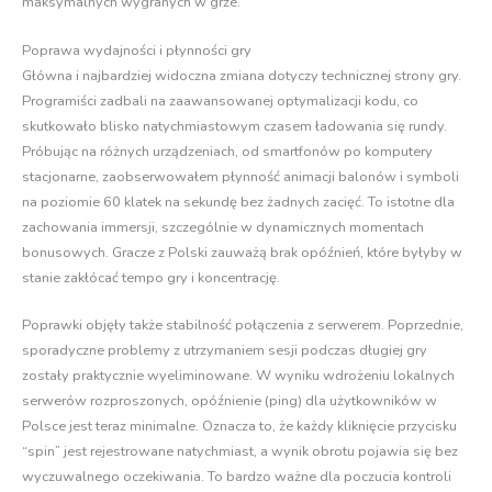
maksymalnych wygranych w grze.
Poprawa wydajności i płynności gry
Główna i najbardziej widoczna zmiana dotyczy technicznej strony gry.
Programiści zadbali na zaawansowanej optymalizacji kodu, co
skutkowało blisko natychmiastowym czasem ładowania się rundy.
Próbując na różnych urządzeniach, od smartfonów po komputery
stacjonarne, zaobserwowałem płynność animacji balonów i symboli
na poziomie 60 klatek na sekundę bez żadnych zacięć. To istotne dla
zachowania immersji, szczególnie w dynamicznych momentach
bonusowych. Gracze z Polski zauważą brak opóźnień, które byłyby w
stanie zakłócać tempo gry i koncentrację.
Poprawki objęły także stabilność połączenia z serwerem. Poprzednie,
sporadyczne problemy z utrzymaniem sesji podczas długiej gry
zostały praktycznie wyeliminowane. W wyniku wdrożeniu lokalnych
serwerów rozproszonych, opóźnienie (ping) dla użytkowników w
Polsce jest teraz minimalne. Oznacza to, że każdy kliknięcie przycisku
“spin” jest rejestrowane natychmiast, a wynik obrotu pojawia się bez
wyczuwalnego oczekiwania. To bardzo ważne dla poczucia kontroli