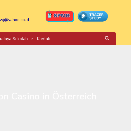
wj@yahoo.co.id
Search
udaya Sekolah
Kontak
on Casino in Österreich