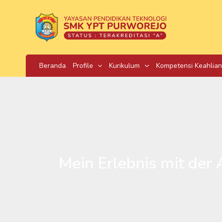
Skip
to
content
Beranda
Profile
Kurikulum
Kompetensi Keahlian
Mein Erlebnis mit der 