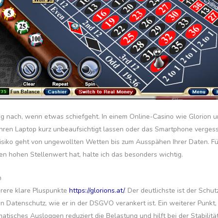
g nach, wenn etwas schiefgeht. In einem Online-Casino wie Glorion u
 Ihren Laptop kurz unbeaufsichtigt lassen oder das Smartphone verges
Risiko geht von ungewollten Wetten bis zum Ausspähen Ihrer Daten. Fü
en hohen Stellenwert hat, halte ich das besonders wichtig.
h
hrere klare Pluspunkte
https://glorions.at/
. Der deutlichste ist der Sch
Datenschutz, wie er in der DSGVO verankert ist. Ein weiterer Punkt, de
matisches Ausloggen reduziert die Belastung und hilft bei der Stabili