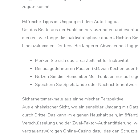
zugute kommt.
Hilfreiche Tipps im Umgang mit dem Auto-Logout
Um das Beste aus der Funktion herauszuholen und eventuell
merken, wie lange die Inaktivitätsphase dauert. Richten S
hineinzukommen. Drittens: Bei längerer Abwesenheit logge
Merken Sie sich das circa Zeitlimit für Inaktivität.
Bei ausgedehnteren Pausen (z.B. zum Kochen oder fü
Nutzen Sie die “Remember Me”-Funktion nur auf eig
Speichern Sie Spielstände oder Nachrichtenentwürf
Sicherheitsmerkmale aus einheimischer Perspektive
Aus einheimischer Sicht, wo ein sensibler Umgang mit Daten 
durch Dritte. Das kann im eigenen Haushalt sein, im öff
Verschlüsselung und der Zwei-Faktor-Authentifizierung, w
vertrauenswürdigen Online-Casino dazu, das den Schutz s