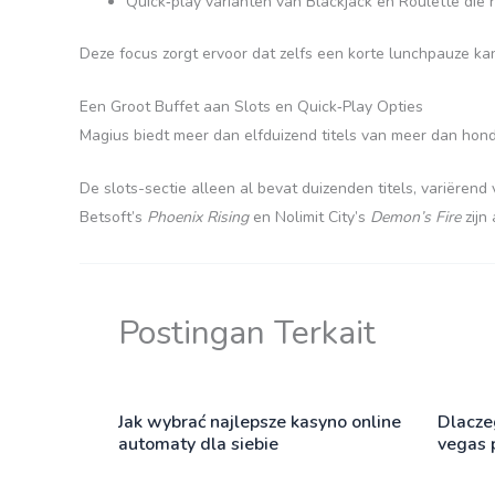
Quick‑play varianten van Blackjack en Roulette die 
Deze focus zorgt ervoor dat zelfs een korte lunchpauze k
Een Groot Buffet aan Slots en Quick‑Play Opties
Magius biedt meer dan elfduizend titels van meer dan honde
De slots-sectie alleen al bevat duizenden titels, variërend
Betsoft’s
Phoenix Rising
en Nolimit City’s
Demon’s Fire
zijn
Postingan Terkait
Jak wybrać najlepsze kasyno online
Dlacze
automaty dla siebie
vegas 
kasyno