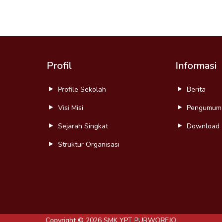
Profil
Informasi
Profile Sekolah
Berita
Visi Misi
Pengumum
Sejarah Singkat
Download
Struktur Organisasi
Copyright © 2026 SMK YPT PURWOREJO