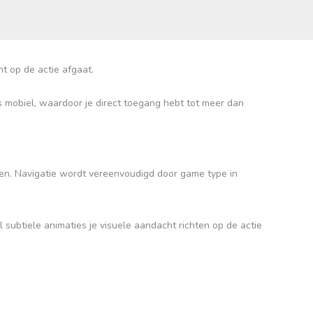
t op de actie afgaat.
ls mobiel, waardoor je direct toegang hebt tot meer dan
ten. Navigatie wordt vereenvoudigd door game type in
 subtiele animaties je visuele aandacht richten op de actie