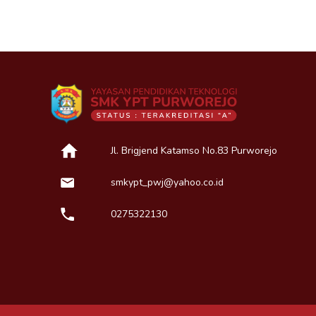
Jl. Brigjend Katamso No.83 Purworejo
smkypt_pwj@yahoo.co.id
0275322130