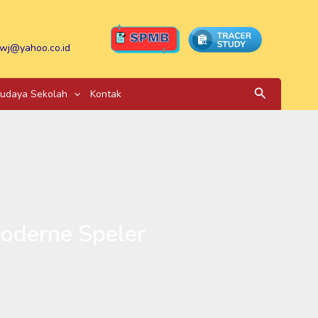
wj@yahoo.co.id
Search
udaya Sekolah
Kontak
Moderne Speler