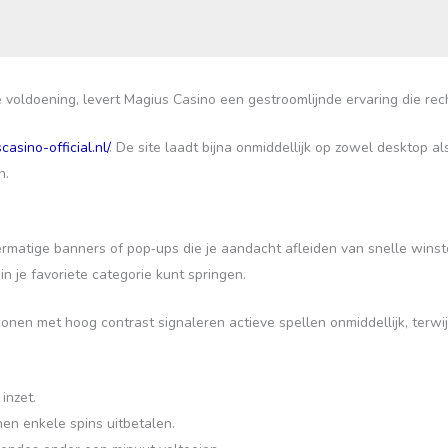
 voldoening, levert Magius Casino een gestroomlijnde ervaring die rech
casino-official.nl/
. De site laadt bijna onmiddellijk op zowel desktop a
n.
ermatige banners of pop‑ups die je aandacht afleiden van snelle wins
in je favoriete categorie kunt springen.
onen met hoog contrast signaleren actieve spellen onmiddellijk, terwijl
inzet.
nen enkele spins uitbetalen.