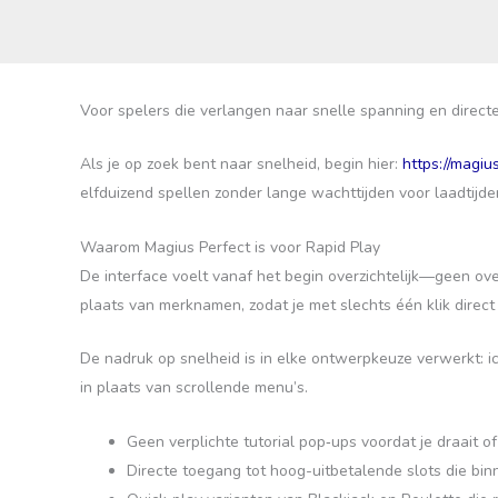
Voor spelers die verlangen naar snelle spanning en directe
Als je op zoek bent naar snelheid, begin hier:
https://magius
elfduizend spellen zonder lange wachttijden voor laadtijde
Waarom Magius Perfect is voor Rapid Play
De interface voelt vanaf het begin overzichtelijk—geen ov
plaats van merknamen, zodat je met slechts één klik direct 
De nadruk op snelheid is in elke ontwerpkeuze verwerkt: ic
in plaats van scrollende menu’s.
Geen verplichte tutorial pop‑ups voordat je draait of 
Directe toegang tot hoog-uitbetalende slots die bin