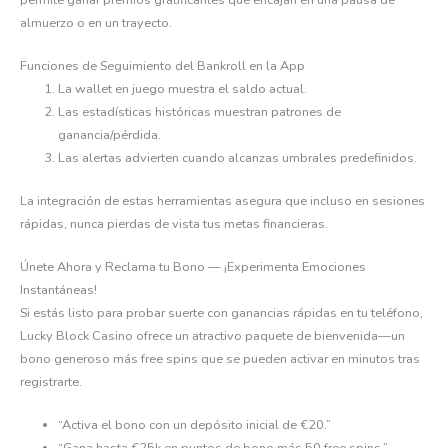
permite ganar premios gratificantes que encajan en una pausa de
almuerzo o en un trayecto.
Funciones de Seguimiento del Bankroll en la App
La wallet en juego muestra el saldo actual.
Las estadísticas históricas muestran patrones de
ganancia/pérdida.
Las alertas advierten cuando alcanzas umbrales predefinidos.
La integración de estas herramientas asegura que incluso en sesiones
rápidas, nunca pierdas de vista tus metas financieras.
Únete Ahora y Reclama tu Bono — ¡Experimenta Emociones
Instantáneas!
Si estás listo para probar suerte con ganancias rápidas en tu teléfono,
Lucky Block Casino ofrece un atractivo paquete de bienvenida—un
bono generoso más free spins que se pueden activar en minutos tras
registrarte.
“Activa el bono con un depósito inicial de €20.”