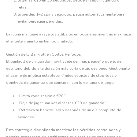
Si ganas €10 en 30 segundos, decide si seguir jugando o
retirar.
Si pierdes 1–2 spins seguidos, pausa automáticamente para
evitar perseguir pérdidas.
La rutina mantiene a raya los altibajos emocionales mientras maximiza
el entretenimiento en tiempo limitado.
Gestión de tu Bankroll en Cortos Períodos
El bankroll de un jugador móvil suele ser más pequeño que el de
escritorio debido a la duración más corta de las sesiones. Gestionarlo
eficazmente implica establecer límites estrictos de stop-loss y
objetivos de ganancia que coincidan con tu ventana de juego.
“Limita cada sesión a €20.”
“Deja de jugar una vez alcanzas €30 de ganancia.”
“Refresca tu bankroll solo después de un día completo de
sesiones.”
Esta estrategia disciplinada mantiene las pérdidas controladas y