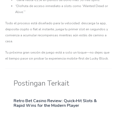
“Gana hasta €25k en puntos de bono más 50 free spins.”
“Disfruta de acceso inmediato a slots como ‘Wanted Dead or
Alive.’”
Todo el proceso está diseñado para la velocidad: descarga la app,
deposita crypto o fiat al instante, juega tu primer slot en segundos y
comienza a acumular recompensas mientras aún estás de camino a
casa.
Tu próxima gran sesión de juego está a solo un toque—no dejes que
el tiempo pase sin probar la experiencia mobile-first de Lucky Block.
Postingan Terkait
Retro Bet Casino Review: Quick‑Hit Slots &
Rapid Wins for the Modern Player