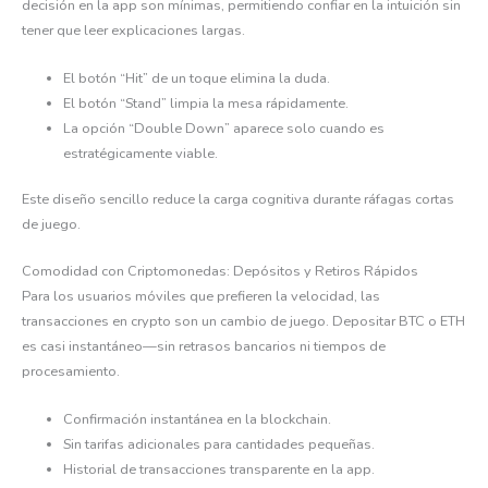
decisión en la app son mínimas, permitiendo confiar en la intuición sin
tener que leer explicaciones largas.
El botón “Hit” de un toque elimina la duda.
El botón “Stand” limpia la mesa rápidamente.
La opción “Double Down” aparece solo cuando es
estratégicamente viable.
Este diseño sencillo reduce la carga cognitiva durante ráfagas cortas
de juego.
Comodidad con Criptomonedas: Depósitos y Retiros Rápidos
Para los usuarios móviles que prefieren la velocidad, las
transacciones en crypto son un cambio de juego. Depositar BTC o ETH
es casi instantáneo—sin retrasos bancarios ni tiempos de
procesamiento.
Confirmación instantánea en la blockchain.
Sin tarifas adicionales para cantidades pequeñas.
Historial de transacciones transparente en la app.