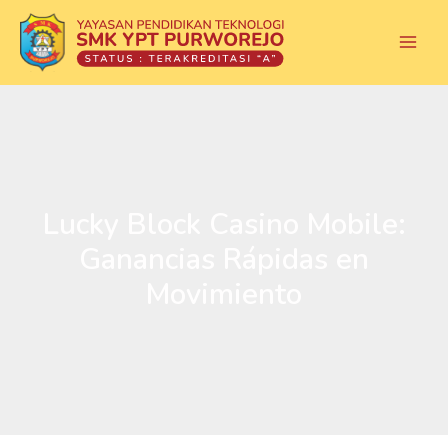
Skip
Main
to
Menu
content
Lucky Block Casino Mobile:
Ganancias Rápidas en
Movimiento
e
e