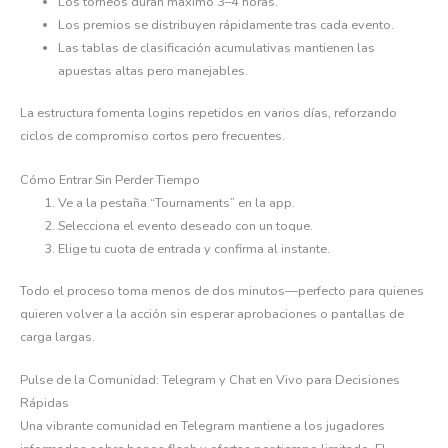
Los torneos duran máximo 3–4 horas.
Los premios se distribuyen rápidamente tras cada evento.
Las tablas de clasificación acumulativas mantienen las
apuestas altas pero manejables.
La estructura fomenta logins repetidos en varios días, reforzando
ciclos de compromiso cortos pero frecuentes.
Cómo Entrar Sin Perder Tiempo
Ve a la pestaña “Tournaments” en la app.
Selecciona el evento deseado con un toque.
Elige tu cuota de entrada y confirma al instante.
Todo el proceso toma menos de dos minutos—perfecto para quienes
quieren volver a la acción sin esperar aprobaciones o pantallas de
carga largas.
Pulse de la Comunidad: Telegram y Chat en Vivo para Decisiones
Rápidas
Una vibrante comunidad en Telegram mantiene a los jugadores