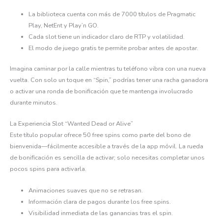
La biblioteca cuenta con más de 7000 títulos de Pragmatic
Play, NetEnt y Play’n GO.
Cada slot tiene un indicador claro de RTP y volatilidad.
El modo de juego gratis te permite probar antes de apostar.
Imagina caminar por la calle mientras tu teléfono vibra con una nueva
vuelta. Con solo un toque en “Spin,” podrías tener una racha ganadora
o activar una ronda de bonificación que te mantenga involucrado
durante minutos.
La Experiencia Slot “Wanted Dead or Alive”
Este título popular ofrece 50 free spins como parte del bono de
bienvenida—fácilmente accesible a través de la app móvil. La rueda
de bonificación es sencilla de activar; solo necesitas completar unos
pocos spins para activarla.
Animaciones suaves que no se retrasan.
Información clara de pagos durante los free spins.
Visibilidad inmediata de las ganancias tras el spin.