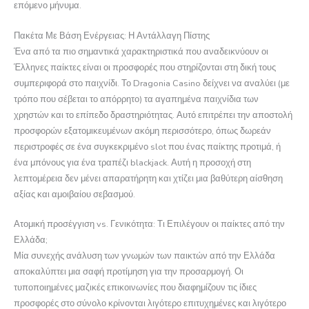
επόμενο μήνυμα.
Πακέτα Με Βάση Ενέργειας: Η Αντάλλαγη Πίστης
Ένα από τα πιο σημαντικά χαρακτηριστικά που αναδεικνύουν οι
Έλληνες παίκτες είναι οι προσφορές που στηρίζονται στη δική τους
συμπεριφορά στο παιχνίδι. Το Dragonia Casino δείχνει να αναλύει (με
τρόπο που σέβεται το απόρρητο) τα αγαπημένα παιχνίδια των
χρηστών και το επίπεδο δραστηριότητας. Αυτό επιτρέπει την αποστολή
προσφορών εξατομικευμένων ακόμη περισσότερο, όπως δωρεάν
περιστροφές σε ένα συγκεκριμένο slot που ένας παίκτης προτιμά, ή
ένα μπόνους για ένα τραπέζι blackjack. Αυτή η προσοχή στη
λεπτομέρεια δεν μένει απαρατήρητη και χτίζει μια βαθύτερη αίσθηση
αξίας και αμοιβαίου σεβασμού.
Ατομική προσέγγιση vs. Γενικότητα: Τι Επιλέγουν οι παίκτες από την
Ελλάδα;
Μία συνεχής ανάλυση των γνωμών των παικτών από την Ελλάδα
αποκαλύπτει μια σαφή προτίμηση για την προσαρμογή. Οι
τυποποιημένες μαζικές επικοινωνίες που διαφημίζουν τις ίδιες
προσφορές στο σύνολο κρίνονται λιγότερο επιτυχημένες και λιγότερο