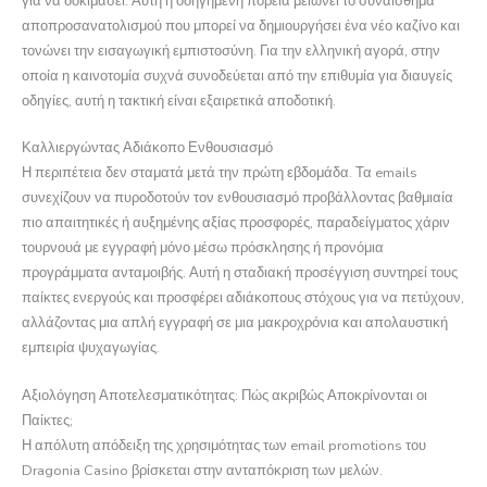
για να δοκιμάσει. Αυτή η οδηγημένη πορεία μειώνει το συναισθήμα
αποπροσανατολισμού που μπορεί να δημιουργήσει ένα νέο καζίνο και
τονώνει την εισαγωγική εμπιστοσύνη. Για την ελληνική αγορά, στην
οποία η καινοτομία συχνά συνοδεύεται από την επιθυμία για διαυγείς
οδηγίες, αυτή η τακτική είναι εξαιρετικά αποδοτική.
Καλλιεργώντας Αδιάκοπο Ενθουσιασμό
Η περιπέτεια δεν σταματά μετά την πρώτη εβδομάδα. Τα emails
συνεχίζουν να πυροδοτούν τον ενθουσιασμό προβάλλοντας βαθμιαία
πιο απαιτητικές ή αυξημένης αξίας προσφορές, παραδείγματος χάριν
τουρνουά με εγγραφή μόνο μέσω πρόσκλησης ή προνόμια
προγράμματα ανταμοιβής. Αυτή η σταδιακή προσέγγιση συντηρεί τους
παίκτες ενεργούς και προσφέρει αδιάκοπους στόχους για να πετύχουν,
αλλάζοντας μια απλή εγγραφή σε μια μακροχρόνια και απολαυστική
εμπειρία ψυχαγωγίας.
Αξιολόγηση Αποτελεσματικότητας: Πώς ακριβώς Αποκρίνονται οι
Παίκτες;
Η απόλυτη απόδειξη της χρησιμότητας των email promotions του
Dragonia Casino βρίσκεται στην ανταπόκριση των μελών.