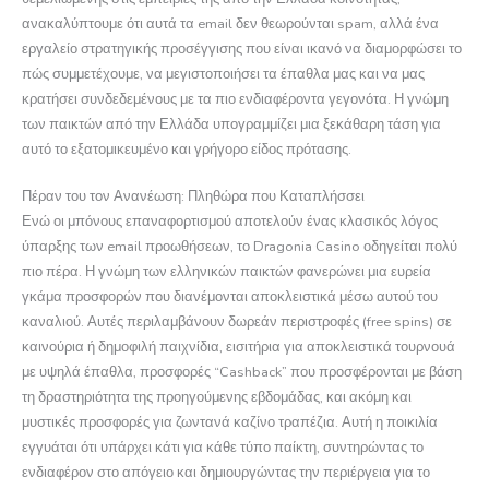
ανακαλύπτουμε ότι αυτά τα email δεν θεωρούνται spam, αλλά ένα
εργαλείο στρατηγικής προσέγγισης που είναι ικανό να διαμορφώσει το
πώς συμμετέχουμε, να μεγιστοποιήσει τα έπαθλα μας και να μας
κρατήσει συνδεδεμένους με τα πιο ενδιαφέροντα γεγονότα. Η γνώμη
των παικτών από την Ελλάδα υπογραμμίζει μια ξεκάθαρη τάση για
αυτό το εξατομικευμένο και γρήγορο είδος πρότασης.
Πέραν του τον Ανανέωση: Πληθώρα που Καταπλήσσει
Ενώ οι μπόνους επαναφορτισμού αποτελούν ένας κλασικός λόγος
ύπαρξης των email προωθήσεων, το Dragonia Casino οδηγείται πολύ
πιο πέρα. Η γνώμη των ελληνικών παικτών φανερώνει μια ευρεία
γκάμα προσφορών που διανέμονται αποκλειστικά μέσω αυτού του
καναλιού. Αυτές περιλαμβάνουν δωρεάν περιστροφές (free spins) σε
καινούρια ή δημοφιλή παιχνίδια, εισιτήρια για αποκλειστικά τουρνουά
με υψηλά έπαθλα, προσφορές “Cashback” που προσφέρονται με βάση
τη δραστηριότητα της προηγούμενης εβδομάδας, και ακόμη και
μυστικές προσφορές για ζωντανά καζίνο τραπέζια. Αυτή η ποικιλία
εγγυάται ότι υπάρχει κάτι για κάθε τύπο παίκτη, συντηρώντας το
ενδιαφέρον στο απόγειο και δημιουργώντας την περιέργεια για το