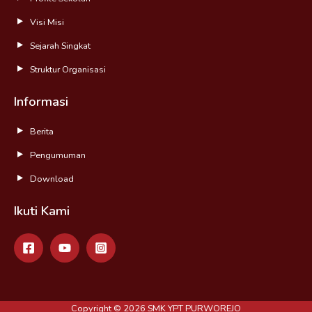
Visi Misi
Sejarah Singkat
Struktur Organisasi
Informasi
Berita
Pengumuman
Download
Ikuti Kami
Copyright © 2026 SMK YPT PURWOREJO