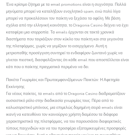
Ένα κρίσιμο ζήτημα με τα email promotions είναι η συχνότητα. Πολλά
μηνύματα μπορεί να καταλήξουν ενοχλητικό spam, ενώ πολύ λίγα
μπορεί να προκαλέσουν τον παίκτη να ξεχάσει τα οφέλη. Με βάση
σχόλια από την ελληνική κοινότητα, το Dragonia Casino δείχνει να έχει
καταφέρει μια ισορροπία. Τα emails έρχονται σε τακτά χρονικά
διαστήματα που ταιριάζουν στον κύκλο του παίκτη και στα γεγονότα
της πλατφόρμας, χωρίς να γεμίζουν το εισερχόμενο. Αυτή η
μετριοπαθής προσέγγιση συντηρεί το ενδιαφέρον ζωντανό χωρίς να
γίνεται πιεστική, διασφαλίζοντας ότι κάθε email που αποστέλλεται είναι
κάτι που ο παίκτης πραγματικά περιμένει να δει.
Πακέτα Γνωριμίας και Πρωτοεμφανιζόμενων Παικτών: Η Αφετηρία
Εκκίνησης
Για νέους παίκτες, τα emails από το Dragonia Casino διαδραματίζουν
ουσιαστικό ρόλο στην διαδικασία γνωριμίας τους. Πέρα από το
καλωσοριστικό μπόνους, μια επιμελώς δομημένη σειρά emails είναι
ικανή να κατευθύνει τον καινούργιο χρήστη διαμέσου τα διάφορα
χαρακτηριστικά της πλατφόρμας, να του παρουσιάσει διαφορετικές
τύπους παιχνιδιών και να του προσφέρει εξατομικευμένες προσφορές