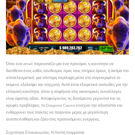
Όταν ένα email παρουσιάζει μια ένα προνόμιο, η ικανότητα να
διατίθεται ένας ευθύς σύνδεσμος προς τους πλήρεις όρους, ή ακόμα πιο
αποτελεσματικά, μια σύντομη περίληψη μέσα στο συγκεκριμένο το
κείμενο, εξαλείφει την σύγχυση. Αυτό είναι εξαιρετικά ουσιώδες για την
ελληνική κοινότητα, όπου η σαφήνεια στις οικονομικές συναλλαγές
είναι ύψιστης αξίας. Αποφεύγοντας τις δυσάρεστα γεγονότα και τις
κρυφές προβλέψεις, το Dragonia Casino ενισχύει την αξιοπιστία και
ενθαρρύνει τους παίκτες να παίρνουν μέρος με μεγαλύτερη
αυτοπεποίθηση και ζήλο στις προτεινόμενες ενέργειες.
Συχνότητα Επικοινωνίας: Η Λεπτή Ισορροπία