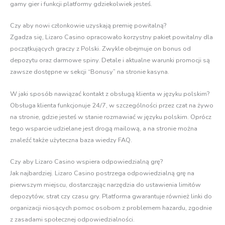
gamy gier i funkcji platformy gdziekolwiek jesteś.
Czy aby nowi członkowie uzyskają premię powitalną?
Zgadza się, Lizaro Casino opracowało korzystny pakiet powitalny dla
początkujących graczy z Polski. Zwykle obejmuje on bonus od
depozytu oraz darmowe spiny. Detale i aktualne warunki promocji są
zawsze dostępne w sekcji “Bonusy” na stronie kasyna.
W jaki sposób nawiązać kontakt z obsługą klienta w języku polskim?
Obsługa klienta funkcjonuje 24/7, w szczególności przez czat na żywo
na stronie, gdzie jesteś w stanie rozmawiać w języku polskim. Oprócz
tego wsparcie udzielane jest drogą mailową, a na stronie można
znaleźć także użyteczna baza wiedzy FAQ.
Czy aby Lizaro Casino wspiera odpowiedzialną grę?
Jak najbardziej. Lizaro Casino postrzega odpowiedzialną grę na
pierwszym miejscu, dostarczając narzędzia do ustawienia limitów
depozytów, strat czy czasu gry. Platforma gwarantuje również linki do
organizacji niosących pomoc osobom z problemem hazardu, zgodnie
z zasadami społecznej odpowiedzialności.