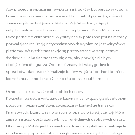
Aby procedura wpłacania i wypłacania środków był bardzo wygodny,
Lizaro Casino zapewnia bogaty wachlarz metod płatności, które są
znane i ogólnie dostępne w Polsce. Wśród nich występują
natychmiastowe przelewy online, karty płatnicze Visa i Mastercard, a
także portfele elektroniczne. Wybitny nacisk położony jest na metody
pozwalające realizację natychmiastowych wypłat, co jest wizytówką
platformy. Wszystkie transakcje są przetwarzane w bezpiecznym
środowisku, a kasino troszczy się o to, aby prowizje nie były
obciążeniem dla gracza. Obecność znanych i wiarygodnych
sposobów płatności minimalizuje bariery wejścia i podnosi komfort
korzystania z usług Lizaro Casino dla polskiej publiczności.
Ochrona i licencja ważne dla polskich graczy
Korzystanie z usług wirtualnego kasyna musi wiążć się z absolutnym
poczuciem bezpieczeństwa, zwłaszcza w kontekście transakcji
finansowych. Lizaro Casino pracuje w oparciu o ścisłą licencję, która
zapewnia uczciwość rozgrywki i ochronę danych osobowych graczy.
Dla graczy z Polski jest to kwestia nadrzędna, a platforma realizuje te
oczekiwania poprzez implementację zaawansowanych technologii