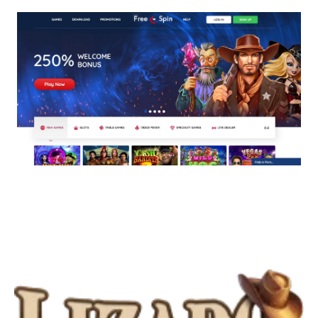
e
e
e
e
e
e