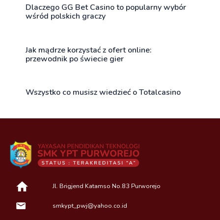
Dlaczego GG Bet Casino to popularny wybór
wśród polskich graczy
Jak mądrze korzystać z ofert online:
przewodnik po świecie gier
Wszystko co musisz wiedzieć o Totalcasino
Jl. Brigjend Katamso No.83 Purworejo
smkypt_pwj@yahoo.co.id