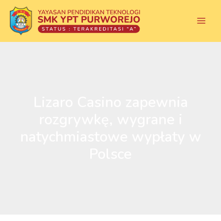
Skip
Main
to
Menu
content
Lizaro Casino zapewnia
rozgrywkę, wygrane i
natychmiastowe wypłaty w
Polsce
e
e