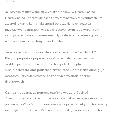
z Polski.
Jak szybko realizowane są wypłaty środków w Lizaro Casino?
Lizaro Casino koncentruje się na natychmiastowych wypłatach. Po
zweryfikowaniu konta i akceptacji zgłoszenia, pieniądze są
przekazywane graczowi w czasie rzeczywistym, pod warunkiem
skorzystania z akceptowanej metody płatności. To jeden z głównych
atutów kasyna, chwalony przez klientów.
Jakie opcje płatności są dostępne dla użytkowników z Polski?
Kasyno proponuje popularne w Polsce metody, między innymi
szybkie przelewy online (np. Przelewy24), karty płatnicze
Visa/Mastercard oraz portfele elektroniczne. Sporo z nich obsługuje
depozyty i szybkie wypłaty, co zapewnia wygodę operacji
finansowych.
Czy też mogę grać za pomocą telefonu w Lizaro Casino?
Z pewnością. Lizaro Casino dysponuje w pełni działającą mobilną
aplikację na iOS i Android, oraz wersję na przeglądarkę dostosowaną
do urządzeń mobilnych. W ten sposób zyskujesz dostęp do pełnej