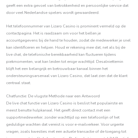
geeft een extra gevoel van betrokkenheid en persoonlijke service dat
door veel Nederlandse spelers wordt gewaardeerd.
Het telefoonnummer van Lizaro Casino is prominent vermeld op de
contactpagina. Het is raadzaam om voor het bellen je
accountgegevens bij de hand te houden, zodat de medewerker je snel
kan identificeren en helpen. Houd er rekening mee dat, net als bij de
live chat, de telefonische bereikbaarheid kan fluctueren tijdens
piekmomenten, wat kan leiden tot enige wachttijd. Desalniettemin
blijft het een belangrijk en betrouwbaar kanaal binnen het
ondersteuningsarsenaal van Lizaro Casino, dat laat zien dat de klant
centraal staat.
Chatfunctie: De vlugste Methode naar een Antwoord
De live chat functie van Lizaro Casino is beslist het populairste en
meest benutte hulpkanaal. Het geeft direct contact met een
supportmedewerker, zonder wachttijd op een telefoonlijn of het
geduldige wachten dat vereist is voor e-mailverkeer. Voor urgente
vragen, zoals kwesties met een actuele transactie of de toegang tot