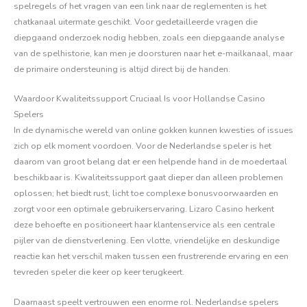
spelregels of het vragen van een link naar de reglementen is het
chatkanaal uitermate geschikt. Voor gedetailleerde vragen die
diepgaand onderzoek nodig hebben, zoals een diepgaande analyse
van de spelhistorie, kan men je doorsturen naar het e-mailkanaal, maar
de primaire ondersteuning is altijd direct bij de handen.
Waardoor Kwaliteitssupport Cruciaal Is voor Hollandse Casino
Spelers
In de dynamische wereld van online gokken kunnen kwesties of issues
zich op elk moment voordoen. Voor de Nederlandse speler is het
daarom van groot belang dat er een helpende hand in de moedertaal
beschikbaar is. Kwaliteitssupport gaat dieper dan alleen problemen
oplossen; het biedt rust, licht toe complexe bonusvoorwaarden en
zorgt voor een optimale gebruikerservaring. Lizaro Casino herkent
deze behoefte en positioneert haar klantenservice als een centrale
pijler van de dienstverlening. Een vlotte, vriendelijke en deskundige
reactie kan het verschil maken tussen een frustrerende ervaring en een
tevreden speler die keer op keer terugkeert.
Daarnaast speelt vertrouwen een enorme rol. Nederlandse spelers