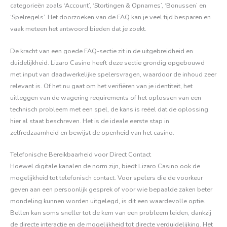
categorieën zoals ‘Account’, ‘Stortingen & Opnames’, ‘Bonussen’ en
‘Spelregels’. Het doorzoeken van de FAQ kan je veel tijd besparen en
vaak meteen het antwoord bieden dat je zoekt.
De kracht van een goede FAQ-sectie zit in de uitgebreidheid en
duidelijkheid. Lizaro Casino heeft deze sectie grondig opgebouwd
met input van daadwerkelijke spelersvragen, waardoor de inhoud zeer
relevant is. Of het nu gaat om het verifiëren van je identiteit, het
uitleggen van de wagering requirements of het oplossen van een
technisch probleem met een spel, de kans is reëel dat de oplossing
hier al staat beschreven. Het is de ideale eerste stap in
zelfredzaamheid en bewijst de openheid van het casino.
Telefonische Bereikbaarheid voor Direct Contact
Hoewel digitale kanalen de norm zijn, biedt Lizaro Casino ook de
mogelijkheid tot telefonisch contact. Voor spelers die de voorkeur
geven aan een persoonlijk gesprek of voor wie bepaalde zaken beter
mondeling kunnen worden uitgelegd, is dit een waardevolle optie.
Bellen kan soms sneller tot de kern van een probleem leiden, dankzij
de directe interactie en de mogelijkheid tot directe verduidelijking. Het