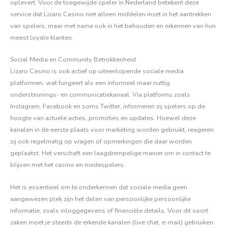
oplevert. Voor de toegewijde speler in Nederland betekent deze
service dat Lizaro Casino niet alleen middelen inzet in het aantrekken
van spelers, maar met name ook in het behouden en erkennen van hun
meest loyale klanten.
Social Media en Community Betrokkenheid
Lizaro Casino is ook actief op uiteenlopende sociale media
platformen, wat fungeert als een informeel maar nuttig
ondersteunings- en communicatiekanaal. Via platforms zoals
Instagram, Facebook en soms Twitter, informeren zij spelers op de
hoogte van actuele acties, promoties en updates. Hoewel deze
kanalen in de eerste plaats voor marketing worden gebruikt, reageren
zij ook regelmatig op vragen of opmerkingen die daar worden
geplaatst. Het verschaft een laagdrempelige manier om in contact te
blijven met het casino en medespelers.
Het is essentieel om te onderkennen dat sociale media geen
aangewezen plek zijn het delen van persoonlijke persoonlijke
informatie, zoals inloggegevens of financiële details. Voor dit soort
zaken moet je steeds de erkende kanalen (live chat, e-mail) gebruiken.