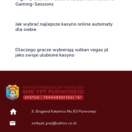
Gaming-Sessions
Jak wybrać najlepsze kasyno online automaty
dla siebie
Dlaczego gracze wybierają vulkan vegas pl
jako swoje ulubione kasyno
Jl. Brigjend Katamso No.83 Purworejo
smkypt_pwj@yahoo.co.id