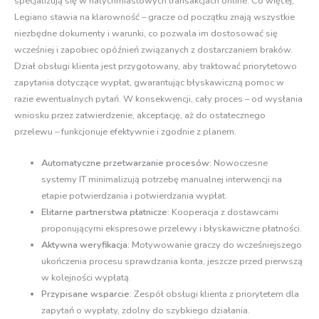
specjalizują się w natychmiastowych transakcjach online. Co więcej,
Legiano stawia na klarowność – gracze od początku znają wszystkie
niezbędne dokumenty i warunki, co pozwala im dostosować się
wcześniej i zapobiec opóźnień związanych z dostarczaniem braków.
Dział obsługi klienta jest przygotowany, aby traktować priorytetowo
zapytania dotyczące wypłat, gwarantując błyskawiczną pomoc w
razie ewentualnych pytań. W konsekwencji, cały proces – od wysłania
wniosku przez zatwierdzenie, akceptację, aż do ostatecznego
przelewu – funkcjonuje efektywnie i zgodnie z planem.
Automatyczne przetwarzanie procesów:
Nowoczesne
systemy IT minimalizują potrzebę manualnej interwencji na
etapie potwierdzania i potwierdzania wypłat.
Elitarne partnerstwa płatnicze:
Kooperacja z dostawcami
proponującymi ekspresowe przelewy i błyskawiczne płatności.
Aktywna weryfikacja:
Motywowanie graczy do wcześniejszego
ukończenia procesu sprawdzania konta, jeszcze przed pierwszą
w kolejności wypłatą.
Przypisane wsparcie:
Zespół obsługi klienta z priorytetem dla
zapytań o wypłaty, zdolny do szybkiego działania.