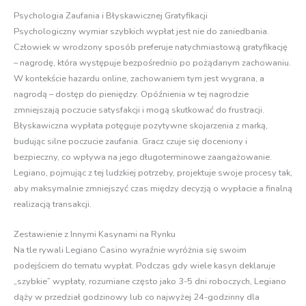
Psychologia Zaufania i Błyskawicznej Gratyfikacji
Psychologiczny wymiar szybkich wypłat jest nie do zaniedbania.
Człowiek w wrodzony sposób preferuje natychmiastową gratyfikację
– nagrodę, która występuje bezpośrednio po pożądanym zachowaniu.
W kontekście hazardu online, zachowaniem tym jest wygrana, a
nagrodą – dostęp do pieniędzy. Opóźnienia w tej nagrodzie
zmniejszają poczucie satysfakcji i mogą skutkować do frustracji.
Błyskawiczna wypłata potęguje pozytywne skojarzenia z marką,
budując silne poczucie zaufania. Gracz czuje się doceniony i
bezpieczny, co wpływa na jego długoterminowe zaangażowanie.
Legiano, pojmując z tej ludzkiej potrzeby, projektuje swoje procesy tak,
aby maksymalnie zmniejszyć czas między decyzją o wypłacie a finalną
realizacją transakcji.
Zestawienie z Innymi Kasynami na Rynku
Na tle rywali Legiano Casino wyraźnie wyróżnia się swoim
podejściem do tematu wypłat. Podczas gdy wiele kasyn deklaruje
„szybkie” wypłaty, rozumiane często jako 3-5 dni roboczych, Legiano
dąży w przedział godzinowy lub co najwyżej 24-godzinny dla