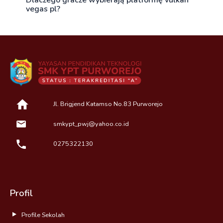
vegas pl?
Jl. Brigjend Katamso No.83 Purworejo
smkypt_pwj@yahoo.co.id
0275322130
Profil
Profile Sekolah