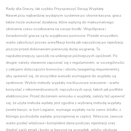
Rady dla Graczy, Jak szybko Przyspieszyć Swoją Wypłatę
Nawet przy najbardziej wydajnym systemie po stronie kasyna, gracz
także może wykonać działania, które wpłyną do maksymalnego
skrócenia czasu oczekiwania na swoje środki. Współpraca i
świadomość gracza są tu wyjątkowo pomocne. Przede wszystkim,
warto zakończyć proces weryfikacji konta jak najszybciej po rejestracji,
jeszcze przed dokonaniem pierwszej dużej wygranej. To
najskuteczniejszy sposób na uniknięcie późniejszych opóźnień. Po
drugie, należy starannie zapoznać się z regulaminem, w szczególności
z sekcjami dotyczącymi bonusów i obrotu (wagering requirements),
aby upewnić się, że wszystkie warunki wymagane do wypłaty są
spełnione. Wybór metody wypłaty ma kluczowe znaczenie – warto
korzystać z rekomendowanych, najszybszych opcji, takich jak portfele
elektroniczne. Przed złożeniem wniosku o wypłatę, należy też upewnić
się, że użyta metoda wpłaty jest zgodna z wybraną metodą wypłaty
(wiele kasyn, w tym Legiano, wymaga wypłaty na to samo źródło, z
którego pochodziła wpłata, przynajmniej w części). Wreszcie, zawsze
warto podać właściwe i kompletne dane podczas rejestracji oraz
śledzić swój email i konto w kasynie na wypadek, gdyby obsługa