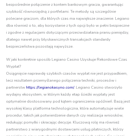
bezpośrednie połączenie z kontem bankowym gracza, gwarantując
szybkość równorzędną z portfelami. Te metody są szczególnie
polecane graczom, dla których czas ma największe znaczenie. Legiano
dba również o to, aby korzystanie z tych opcji było w pełni bezpieczne
i zgodne z regulacjami dotyczącymi przeciwdziałania praniu pieniędzy,
dlatego nawet przy błyskawicznych transakcjach standardy
bezpieczeństwa pozostają najwyższe.
W jaki konkretnie sposób Legiano Casino Uzyskuje Rekordowe Czas
Wypłat?
Osiągnięcie naprawdę szybkich czasów wypłat nie jest przypadkiem,
lecz rezultatem przemyślanego połączenia techniki, procesów i
partnerstw
https://legianokasyno.com/
. Legiano Casino stworzyło
wydajny ekosystem, w którym każdy etap ścieżki wypłaty jest
optymalnie dostosowany pod kątem ograniczenia opóźnień. Bazą jest
wysokiej klasy platforma technologiczna, która automatyzuje wiele
procedur, takich jak potwierdzenie danych czy realizacja wniosków,
redukując pomyłki i skracając decyzje. Kluczową rolę ma również
partnerstwo z wiarygodnymi dostawcami usług płatniczych, którzy