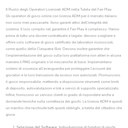
Il Ruolo degli Operatori Licenziati ADM nella Tutela del Fair Play
Gli operatori di gioco online con licenza ADM per il mercato italiano
non sono meri passacarte. Sono garanti attivi dell’integrità del
sistema. Il loro compito nel garantire il Fair Play è complesso. Hanno
prima di tutto una dovere contrattuale e legale: devono scegliere e
offrire solo software di gioco certificato da laboratori riconosciuti,
come quello delle Cleopatra Slot. Devono inoltre garantire che
l’implementazione del gioco sulla loro piattaforma non alteri in alcuna
maniera il RNG originale o le meccaniche di base. Implementano
sistemi di sicurezza all’avanguardia per proteggere l’account dei
giocatori e le loro transazioni da accessi non autorizzati. Promuovono
il gioco responsabile, mettendo a disposizione strumenti come limiti
di deposito, autovalutazioni e link a servizi di supporto specializzato.
Infine, forniscono un servizio clienti in grado di rispondere anche a
domande tecniche sulla correttezza dei giochi. La licenza ADM è quindi
un marchio che racchiude tutti questi obblighi, a tutela del cittadino che
gioca.
Selezione del Software:
Individuazione di fornitori di giochi