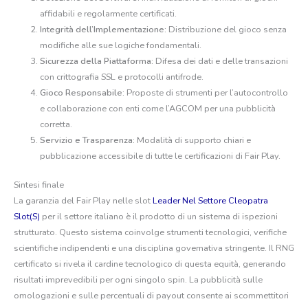
affidabili e regolarmente certificati.
Integrità dell’Implementazione:
Distribuzione del gioco senza
modifiche alle sue logiche fondamentali.
Sicurezza della Piattaforma:
Difesa dei dati e delle transazioni
con crittografia SSL e protocolli antifrode.
Gioco Responsabile:
Proposte di strumenti per l’autocontrollo
e collaborazione con enti come l’AGCOM per una pubblicità
corretta.
Servizio e Trasparenza:
Modalità di supporto chiari e
pubblicazione accessibile di tutte le certificazioni di Fair Play.
Sintesi finale
La garanzia del Fair Play nelle slot
Leader Nel Settore Cleopatra
Slot(S)
per il settore italiano è il prodotto di un sistema di ispezioni
strutturato. Questo sistema coinvolge strumenti tecnologici, verifiche
scientifiche indipendenti e una disciplina governativa stringente. Il RNG
certificato si rivela il cardine tecnologico di questa equità, generando
risultati imprevedibili per ogni singolo spin. La pubblicità sulle
omologazioni e sulle percentuali di payout consente ai scommettitori