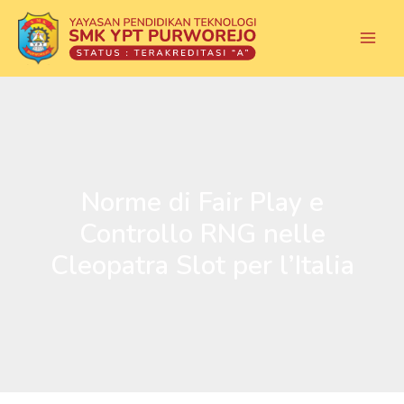
Skip
Main
to
Menu
content
Norme di Fair Play e
Controllo RNG nelle
Cleopatra Slot per l’Italia
e
e