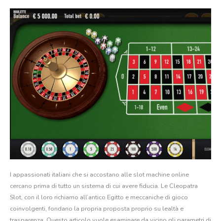
e
e
e
e
e
e
I appassionati italiani che si accostano alle slot machine online
cercano prima di tutto un sistema di cui avere fiducia. Le Cleopatra
Slot, con il loro richiamo all’antico Egitto e meccaniche di gioco
coinvolgenti, fondano la propria proposta proprio su lealtà e
trasparenza. Questo articolo vuole esaminare da vicino gli parametri di