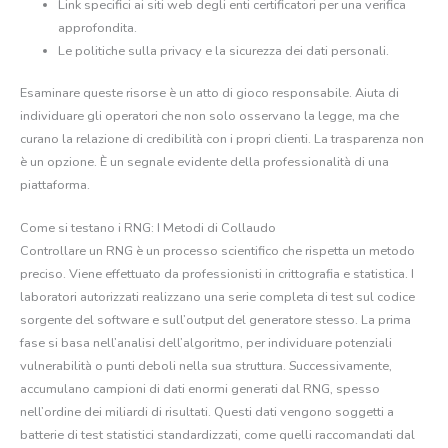
Link specifici ai siti web degli enti certificatori per una verifica
approfondita.
Le politiche sulla privacy e la sicurezza dei dati personali.
Esaminare queste risorse è un atto di gioco responsabile. Aiuta di
individuare gli operatori che non solo osservano la legge, ma che
curano la relazione di credibilità con i propri clienti. La trasparenza non
è un opzione. È un segnale evidente della professionalità di una
piattaforma.
Come si testano i RNG: I Metodi di Collaudo
Controllare un RNG è un processo scientifico che rispetta un metodo
preciso. Viene effettuato da professionisti in crittografia e statistica. I
laboratori autorizzati realizzano una serie completa di test sul codice
sorgente del software e sull’output del generatore stesso. La prima
fase si basa nell’analisi dell’algoritmo, per individuare potenziali
vulnerabilità o punti deboli nella sua struttura. Successivamente,
accumulano campioni di dati enormi generati dal RNG, spesso
nell’ordine dei miliardi di risultati. Questi dati vengono soggetti a
batterie di test statistici standardizzati, come quelli raccomandati dal