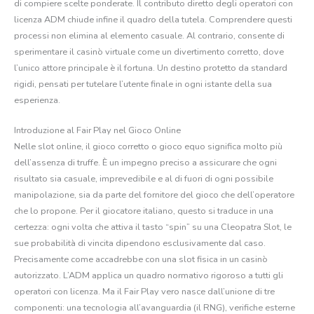
di compiere scelte ponderate. Il contributo diretto degli operatori con
licenza ADM chiude infine il quadro della tutela. Comprendere questi
processi non elimina al elemento casuale. Al contrario, consente di
sperimentare il casinò virtuale come un divertimento corretto, dove
l’unico attore principale è il fortuna. Un destino protetto da standard
rigidi, pensati per tutelare l’utente finale in ogni istante della sua
esperienza.
Introduzione al Fair Play nel Gioco Online
Nelle slot online, il gioco corretto o gioco equo significa molto più
dell’assenza di truffe. È un impegno preciso a assicurare che ogni
risultato sia casuale, imprevedibile e al di fuori di ogni possibile
manipolazione, sia da parte del fornitore del gioco che dell’operatore
che lo propone. Per il giocatore italiano, questo si traduce in una
certezza: ogni volta che attiva il tasto “spin” su una Cleopatra Slot, le
sue probabilità di vincita dipendono esclusivamente dal caso.
Precisamente come accadrebbe con una slot fisica in un casinò
autorizzato. L’ADM applica un quadro normativo rigoroso a tutti gli
operatori con licenza. Ma il Fair Play vero nasce dall’unione di tre
componenti: una tecnologia all’avanguardia (il RNG), verifiche esterne