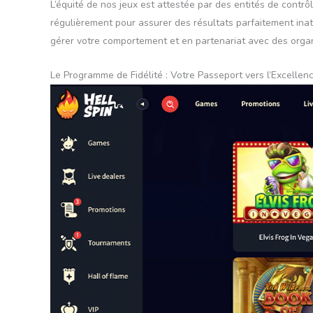
L’équité de nos jeux est attestée par des entités de contr
régulièrement pour assurer des résultats parfaitement in
gérer votre comportement et en partenariat avec des organi
Le Programme de Fidélité : Votre Passeport vers l’Excellen