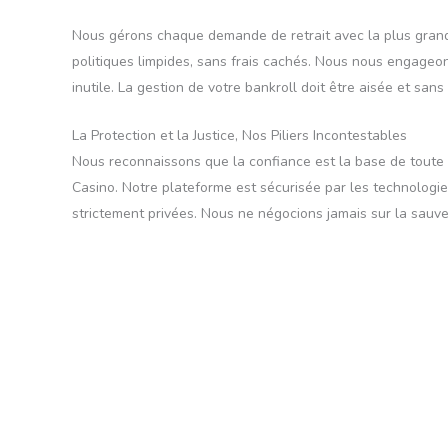
Nous gérons chaque demande de retrait avec la plus grande p
politiques limpides, sans frais cachés. Nous nous engageon
inutile. La gestion de votre bankroll doit être aisée et sans 
La Protection et la Justice, Nos Piliers Incontestables
Nous reconnaissons que la confiance est la base de toute 
Casino. Notre plateforme est sécurisée par les technologi
strictement privées. Nous ne négocions jamais sur la sauve