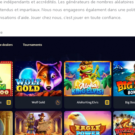
ôle indépendants et accrédités. Les générateurs de nombres aléatoires (
attendus et impartiaux. Nous nous engageons également dans une polit
sations d’aide. Jouer chez nous, c’est jouer en toute confiance.
ce