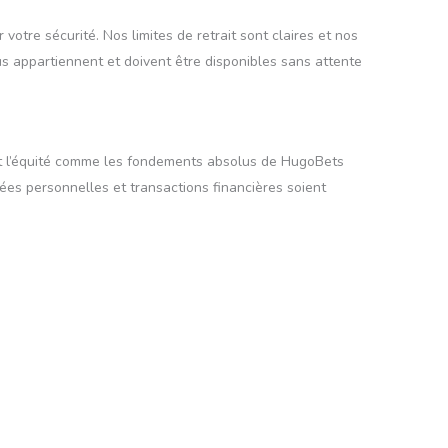
otre sécurité. Nos limites de retrait sont claires et nos
s appartiennent et doivent être disponibles sans attente
é et l’équité comme les fondements absolus de HugoBets
ées personnelles et transactions financières soient