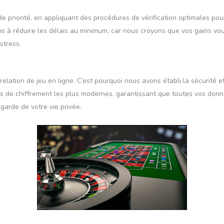
riorité, en appliquant des procédures de vérification optimales pour v
s à réduire les délais au minimum, car nous croyons que vos gains vou
stress.
relation de jeu en ligne. C’est pourquoi nous avons établi la sécurit
es de chiffrement les plus modernes, garantissant que toutes vos donn
garde de votre vie privée.