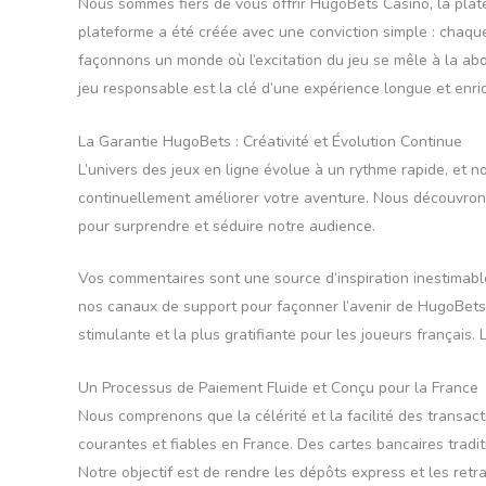
Nous sommes fiers de vous offrir HugoBets Casino, la plat
plateforme a été créée avec une conviction simple : chaqu
façonnons un monde où l’excitation du jeu se mêle à la ab
jeu responsable est la clé d’une expérience longue et enri
La Garantie HugoBets : Créativité et Évolution Continue
L’univers des jeux en ligne évolue à un rythme rapide, et 
continuellement améliorer votre aventure. Nous découvrons
pour surprendre et séduire notre audience.
Vos commentaires sont une source d’inspiration inestimabl
nos canaux de support pour façonner l’avenir de HugoBets. 
stimulante et la plus gratifiante pour les joueurs français.
Un Processus de Paiement Fluide et Conçu pour la France
Nous comprenons que la célérité et la facilité des transa
courantes et fiables en France. Des cartes bancaires tradit
Notre objectif est de rendre les dépôts express et les retra