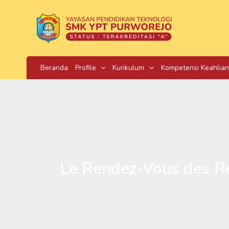
Skip
to
content
Beranda
Profile
Kurikulum
Kompetensi Keahlian
Le Rendez-Vous des Ré