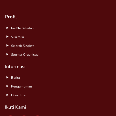
Profil
Profile Sekolah
Visi Misi
Sejarah Singkat
Struktur Organisasi
Informasi
Berita
Pengumuman
Download
Ikuti Kami