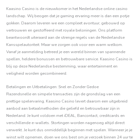
e
Kaasino Casino is de nieuwkomer in het Nederlandse online casino
landschap. Wij beogen dat je gaming ervaring meer is dan een potje
e
gokken. Daarom leveren we een compleet avontuur, gebouwd op
vertrouwen en gestoffeerd met royale beloningen. Ons platform
beantwoordt uiteraard aan de strenge regels van de Nederlandse
e
Kansspelautoriteit. Maar we zorgen ook voor een warm welkom.
Vanaf je aanmelding betreed je een wereld binnen van spannende
e
spellen, heldere bonussen en betrouwbare service. Kaasino Casino is
blij op deze Nederlandse bestemming, waar entertainment en
veiligheid worden gecombineerd.
e
Betalingen en Uitbetalingen: Snel en Zonder Gedoe
e
Razendsnelle en simpele transacties zijn de grondslag van een
prettige spelervaring. Kaasino Casino levert daarom een uitgebreid
aanbod aan betaalmethoden die geliefd en betrouwbaar zijn in
Nederland. Je kunt voldoen met iDEAL, Bancontact, creditcards en
verschillende e-wallets. Stortingen worden nagenoeg altijd direct
verwerkt. Je kunt dus onmiddellijk beginnen met spelen. Wanneer je je
winst wilt opnemen, doen we ons best om je verzoek binnen 24 uur te