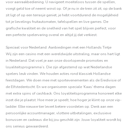
voor aanraakbediening. U navigeert moeiteloos tussen de spellen,
voegt geld toe of neemt winst op. Of je nu in de trein zit zit, op de bank
zit ligt of op een terrasje geniet, je hebt voortdurend de mogelijkheid
tot je lievelings fruitautomaten, tafelspellen en live games. De
grafische kwaliteit en de snelheid van het spel blijven perfect, voor
een perfecte spelervaring overal en altijd jij dat verkiest.
Speciaal voor Nederland: Aanbiedingen met een Hollands Tintje
Wij zijn een casino met een wereldwijde uitstraling, maar ons hart ligt
in Nederland. Dat voel je aan onze doorlopende promoties en
loyaliteitsprogramma’s. Die zijn afgestemd op wat Nederlandse
spelers leuk vinden. We houden acties rond klassiek Hollandse
feestdagen. We doen mee met sportevenementen als de Eredivisie of
de Elfstedentocht. En we organiseren speciale ‘Kaas’-thema dagen
met extra spins of cashback. Ons loyaliteitsprogramma honoreert elke
inzet die je plaatst. Hoe meer je speelt, hoe hoger je klimt op onze vip-
ladder. Elke nieuwe tier levert betere voordelen op. Denk aan een
persoonlijke accountmanager, vlottere uitbetalingen, exclusieve
bonussen en cadeaus die bij jou geschikt zijn. Jouw loyaliteit wordt bij
ons serieus gewaardeerd.