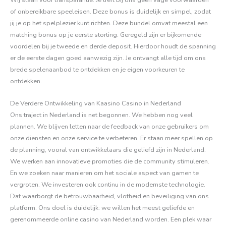
Wij staan voor transparantie. Je treft bij ons geen vage voorwaarden
of onbereikbare speeleisen. Deze bonus is duidelijk en simpel, zodat
jij je op het spelplezier kunt richten. Deze bundel omvat meestal een
matching bonus op je eerste storting. Geregeld zijn er bijkomende
voordelen bij je tweede en derde deposit. Hierdoor houdt de spanning
er de eerste dagen goed aanwezig zijn. Je ontvangt alle tijd om ons
brede spelenaanbod te ontdekken en je eigen voorkeuren te
ontdekken.
De Verdere Ontwikkeling van Kaasino Casino in Nederland
Ons traject in Nederland is net begonnen. We hebben nog veel
plannen. We blijven letten naar de feedback van onze gebruikers om
onze diensten en onze service te verbeteren. Er staan meer spellen op
de planning, vooral van ontwikkelaars die geliefd zijn in Nederland.
We werken aan innovatieve promoties die de community stimuleren.
En we zoeken naar manieren om het sociale aspect van gamen te
vergroten. We investeren ook continu in de modernste technologie.
Dat waarborgt de betrouwbaarheid, vlotheid en beveiliging van ons
platform. Ons doel is duidelijk: we willen het meest geliefde en
gerenommeerde online casino van Nederland worden. Een plek waar