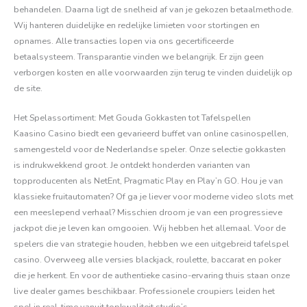
behandelen. Daarna ligt de snelheid af van je gekozen betaalmethode.
Wij hanteren duidelijke en redelijke limieten voor stortingen en
opnames. Alle transacties lopen via ons gecertificeerde
betaalsysteem. Transparantie vinden we belangrijk. Er zijn geen
verborgen kosten en alle voorwaarden zijn terug te vinden duidelijk op
de site.
Het Spelassortiment: Met Gouda Gokkasten tot Tafelspellen
Kaasino Casino biedt een gevarieerd buffet van online casinospellen,
samengesteld voor de Nederlandse speler. Onze selectie gokkasten
is indrukwekkend groot. Je ontdekt honderden varianten van
topproducenten als NetEnt, Pragmatic Play en Play’n GO. Hou je van
klassieke fruitautomaten? Of ga je liever voor moderne video slots met
een meeslepend verhaal? Misschien droom je van een progressieve
jackpot die je leven kan omgooien. Wij hebben het allemaal. Voor de
spelers die van strategie houden, hebben we een uitgebreid tafelspel
casino. Overweeg alle versies blackjack, roulette, baccarat en poker
die je herkent. En voor de authentieke casino-ervaring thuis staan onze
live dealer games beschikbaar. Professionele croupiers leiden het