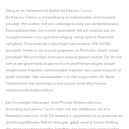
Veilig en en Verantwoord Spelen bij Kaasino Casino
Bij Kaasino Casino is je beveiliging en welbevinden onze hoogste
prioriteit. We werken met een volledige licentie van de Nederlandse
Kansspelautoriteit. Die licentie garandeert dat we voldoen aan de
hoogste normen voor spelerbeveiliging, eerlijk spel en financiële
veiligheid. Onze website is beveiligd met moderne 256-bit SSL-
encryptie. Hierdoor zijn je privé gegevens en financiële details totaal
beveiligd. We promoten daarnaast bewust gepast spelen. Op de site
treft je een groot aanbod aan tools om jezelf te beveiligen. Je kunt
inleglimieten bepalen, verlieslimieten bepalen, een pauze inlassen of
jezelf uitsluiten. We samenwerken ook met organisaties als Speel
Verantwoord. Een prachtige avond plezier moet altijd binnen
verantwoorde kaders blijven.
Een Koninklijke Ontvangst: Onze Royale Welkomstbonus
Je ervaring bij Kaasino Casino start met een startbonus die je in
Nederland niet snel vindt. Dit aanbod is opgesteld om je speeluren en
winstmogelijkheden flink te verhogen, gelijk vanaf je eerste storting.