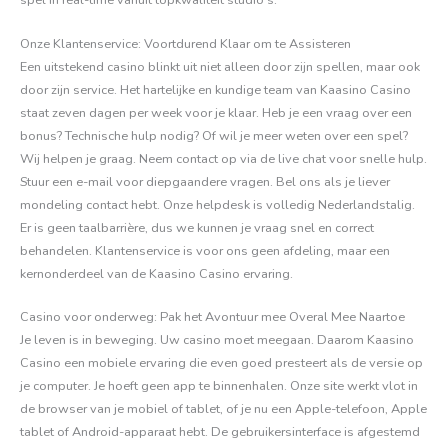
spel in real-time vanuit topkwaliteit studio’s.
Onze Klantenservice: Voortdurend Klaar om te Assisteren
Een uitstekend casino blinkt uit niet alleen door zijn spellen, maar ook
door zijn service. Het hartelijke en kundige team van Kaasino Casino
staat zeven dagen per week voor je klaar. Heb je een vraag over een
bonus? Technische hulp nodig? Of wil je meer weten over een spel?
Wij helpen je graag. Neem contact op via de live chat voor snelle hulp.
Stuur een e-mail voor diepgaandere vragen. Bel ons als je liever
mondeling contact hebt. Onze helpdesk is volledig Nederlandstalig.
Er is geen taalbarrière, dus we kunnen je vraag snel en correct
behandelen. Klantenservice is voor ons geen afdeling, maar een
kernonderdeel van de Kaasino Casino ervaring.
Casino voor onderweg: Pak het Avontuur mee Overal Mee Naartoe
Je leven is in beweging. Uw casino moet meegaan. Daarom Kaasino
Casino een mobiele ervaring die even goed presteert als de versie op
je computer. Je hoeft geen app te binnenhalen. Onze site werkt vlot in
de browser van je mobiel of tablet, of je nu een Apple-telefoon, Apple
tablet of Android-apparaat hebt. De gebruikersinterface is afgestemd