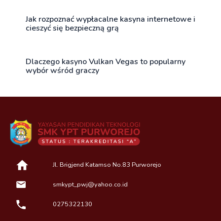
Jak rozpoznać wypłacalne kasyna internetowe i
cieszyć się bezpieczną grą
Dlaczego kasyno Vulkan Vegas to popularny
wybór wśród graczy
Jl. Brigjend Katamso No.83 Purworejo
smkypt_pwj@yahoo.co.id
0275322130