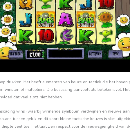
op drukken. Het heeft elementen van keuze en tactiek die het boven p
en winsten of multipliers. Die beslissing aanvoelt als betekenisvol. Het 
nvloed dat veel slots niet hebben.
cascading wins (waarbij winnende symbolen verdwijnen en nieuwe aanv
lans tussen geluk en dit soort kleine tactische keuzes is slim uitgek
iepte veel toe. Het laat zien respect voor de nieuwsgierigheid van de 