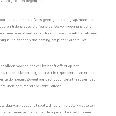
tvaardigheid en degelijkheid.
oor de speler toont. Dit is geen goedkope grap, maar een
geren tijdens speciale features. De vormgeving is licht,
een meeslepend verhaal en fraai ontwerp, voelt het als een
tig is. Ze snappen dat gaming om plezier draait. Het
iet alleen voor de show. Het heeft effect op het
rieus neemt. Het moedigt aan om te experimenteren en een
er te dompelen. Zoveel aandacht voor detail laat zien dat
steunen op flitsend spektakel alleen.
ats daarvan focust het spel zich op universele kwaliteiten
manier tegen je. Het is niet denigrerend en het probeert