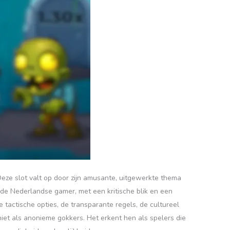
eze slot valt op door zijn amusante, uitgewerkte thema
de Nederlandse gamer, met een kritische blik en een
e tactische opties, de transparante regels, de cultureel
iet als anonieme gokkers. Het erkent hen als spelers die