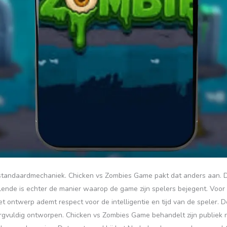
 standaardmechaniek. Chicken vs Zombies Game pakt dat anders aan. D
ende is echter de manier waarop de game zijn spelers bejegent. Voor 
t ontwerp ademt respect voor de intelligentie en tijd van de speler. D
rgvuldig ontworpen. Chicken vs Zombies Game behandelt zijn publiek n