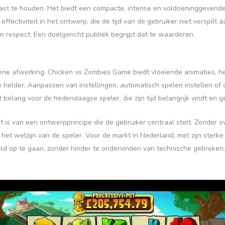
 vast te houden. Het biedt een compacte, intense en voldoeninggevende 
 effectiviteit in het ontwerp, die de tijd van de gebruiker niet verspilt
 respect. Een doelgericht publiek begrijpt dat te waarderen.
ene afwerking. Chicken vs Zombies Game biedt vloeiende animaties, he
 en helder. Aanpassen van instellingen, automatisch spelen instellen o
t belang voor de hedendaagse speler, die zijn tijd belangrijk vindt en 
 is van een ontwerpprincipe die de gebruiker centraal stelt. Zonder
t welzijn van de speler. Voor de markt in Nederland, met zijn sterke di
reld op te gaan, zonder hinder te ondervinden van technische gebreken.