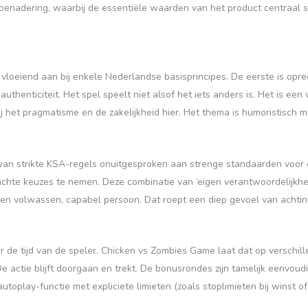
 benadering, waarbij de essentiële waarden van het product centraal s
vloeiend aan bij enkele Nederlandse basisprincipes. De eerste is oprech
thenticiteit. Het spel speelt niet alsof het iets anders is. Het is ee
bij het pragmatisme en de zakelijkheid hier. Het thema is humoristisch 
 van strikte KSA-regels onuitgesproken aan strenge standaarden voor
rdachte keuzes te nemen. Deze combinatie van ‘eigen verantwoordelijkhe
 een volwassen, capabel persoon. Dat roept een diep gevoel van achtin
r de tijd van de speler. Chicken vs Zombies Game laat dat op verschi
De actie blijft doorgaan en trekt. De bonusrondes zijn tamelijk eenvoudi
oplay-functie met expliciete limieten (zoals stoplimieten bij winst of 