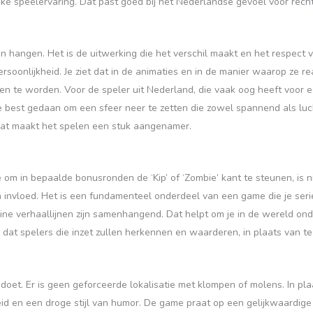
ijke speelervaring. Dat past goed bij het Nederlandse gevoel voor rech
 hangen. Het is de uitwerking die het verschil maakt en het respect v
oonlijkheid. Je ziet dat in de animaties en in de manier waarop ze rea
en te worden. Voor de speler uit Nederland, die vaak oog heeft voor 
e best gedaan om een sfeer neer te zetten die zowel spannend als luch
Dat maakt het spelen een stuk aangenamer.
om in bepaalde bonusronden de ‘Kip’ of ‘Zombie’ kant te steunen, is n
n invloed. Het is een fundamenteel onderdeel van een game die je se
ine verhaallijnen zijn samenhangend. Dat helpt om je in de wereld ond
at spelers die inzet zullen herkennen en waarderen, in plaats van te 
oet. Er is geen geforceerde lokalisatie met klompen of molens. In pla
id en een droge stijl van humor. De game praat op een gelijkwaardige 