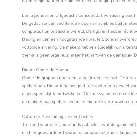
op zoek zijn naar entertainment, een uitdaging en een eerl
Een Bijzonder en Uitgedacht Concept dat Verrassing biedt
De gedachte van vechtende kippen en zombies blijft meteen
complete, humoristische wereld. De figuren hebben écht pers
kleurig en van een hoogstaande kwaliteit, zonder overdrev
voltooide ervaring. De makers hebben duidelijk hun uiterst
thema is geen lege huls, maar het hart van de gameplay. 
Diepte Onder de Humor
Onder de grappen gaat een laag strategie schuil. De keuze 
spelverloop. Die autonomie geeft de speler een gevoel va
eigen speelstijl te ontwikkelen. Ook de symbolen en de kle
de makers hun spelers serieus nemen. Ze vertrouwen erop d
Culturele Aansluiting zonder Clichés
Treffend voor een Nederlands publiek is wat de game níét d
die hier gewaardeerd worden: oorspronkelijkheid, kundighe