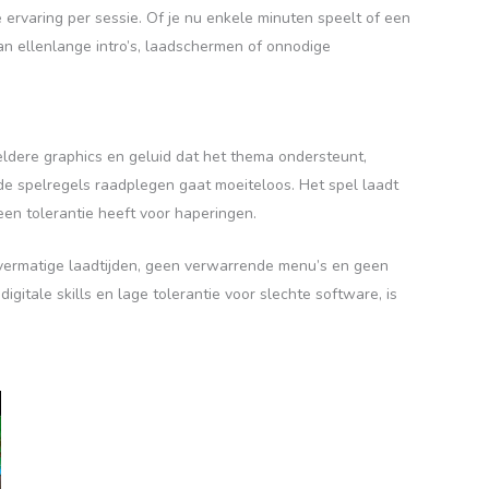
ervaring per sessie. Of je nu enkele minuten speelt of een
 aan ellenlange intro’s, laadschermen of onnodige
ldere graphics en geluid dat het thema ondersteunt,
f de spelregels raadplegen gaat moeiteloos. Het spel laadt
geen tolerantie heeft voor haperingen.
 overmatige laadtijden, geen verwarrende menu’s en geen
gitale skills en lage tolerantie voor slechte software, is