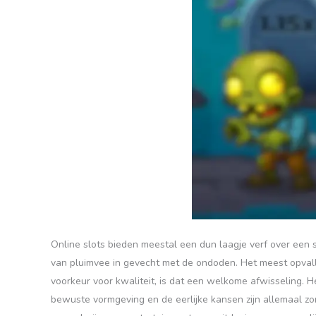
Online slots bieden meestal een dun laagje verf over een
van pluimvee in gevecht met de ondoden. Het meest opvall
voorkeur voor kwaliteit, is dat een welkome afwisseling. He
bewuste vormgeving en de eerlijke kansen zijn allemaal zo