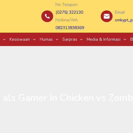
No Telepon
(0275) 322130
Email
Hotline/WA
smkypt_p
082313838369
Kesiswaan
Humas
Sarpras
Media & Informasi
B
rd als Gamer in Chicken vs Zom