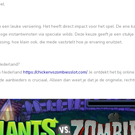
el.
 een leuke versiering. Het heeft direct impact voor het spel. De ene k
 hoge instantwinsten via speciale wilds. Deze keuze geeft je een stuk
sing, hoe klein ook, die mede vaststelt hoe je ervaring eruitziet.
Nederland?
in Nederland
https://chickenvszombiesslot.com/
. Je ontdekt het bij onlin
e aanbieders is cruciaal. Alleen dan weet je dat je de originele, rec