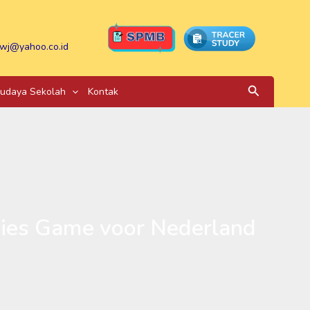
wj@yahoo.co.id
Search
udaya Sekolah
Kontak
bies Game voor Nederland