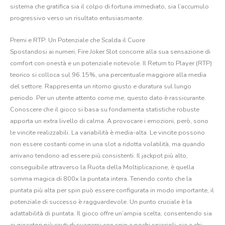
sistema che gratifica sia il colpo di fortuna immediato, sia l’accumulo
progressivo verso un risultato entusiasmante.
Premi e RTP: Un Potenziale che Scalda il Cuore
Spostandosi ai numeri, Fire Joker Slot concorre alla sua sensazione di
comfort con onestà e un potenziale notevole. Il Return to Player (RTP)
teorico si colloca sul 96.15%, una percentuale maggiore alla media
del settore. Rappresenta un ritorno giusto e duratura sul lungo
periodo. Per un utente attento come me, questo dato è rassicurante.
Conoscere che il gioco si basa su fondamenta statistiche robuste
apporta un extra livello di calma. A provocare i emozioni, però, sono
le vincite realizzabili. La variabilità è media-alta. Le vincite possono
non essere costanti come in una slot a ridotta volatilità, ma quando
arrivano tendono ad essere più consistenti. Il jackpot più alto,
conseguibile attraverso la Ruota della Moltiplicazione, è quella
somma magica di 800x la puntata intera. Tenendo conto che la
puntata più alta per spin può essere configurata in modo importante, il
potenziale di successo è ragguardevole. Un punto cruciale è la
adattabilità di puntata. Il gioco offre un’ampia scelta, consentendo sia
ai giocatori più cauti di svagarsi con spin a pochi spiccioli, sia a chi