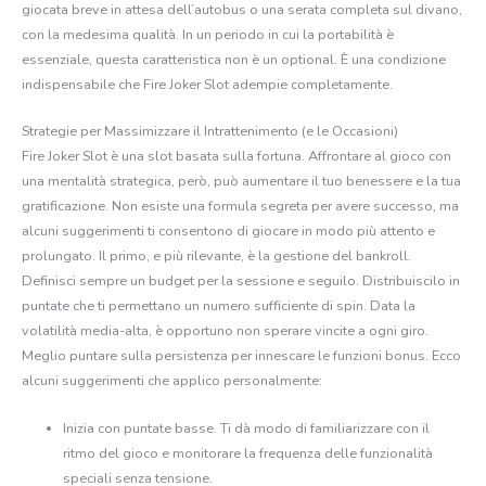
giocata breve in attesa dell’autobus o una serata completa sul divano,
con la medesima qualità. In un periodo in cui la portabilità è
essenziale, questa caratteristica non è un optional. È una condizione
indispensabile che Fire Joker Slot adempie completamente.
Strategie per Massimizzare il Intrattenimento (e le Occasioni)
Fire Joker Slot è una slot basata sulla fortuna. Affrontare al gioco con
una mentalità strategica, però, può aumentare il tuo benessere e la tua
gratificazione. Non esiste una formula segreta per avere successo, ma
alcuni suggerimenti ti consentono di giocare in modo più attento e
prolungato. Il primo, e più rilevante, è la gestione del bankroll.
Definisci sempre un budget per la sessione e seguilo. Distribuiscilo in
puntate che ti permettano un numero sufficiente di spin. Data la
volatilità media-alta, è opportuno non sperare vincite a ogni giro.
Meglio puntare sulla persistenza per innescare le funzioni bonus. Ecco
alcuni suggerimenti che applico personalmente:
Inizia con puntate basse. Ti dà modo di familiarizzare con il
ritmo del gioco e monitorare la frequenza delle funzionalità
speciali senza tensione.