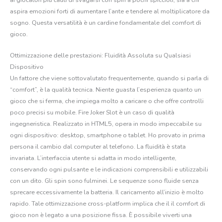
aspira emozioni forti di aumentare l’ante e tendere al moltiplicatore da
sogno. Questa versatilità è un cardine fondamentale del comfort di
gioco.
Ottimizzazione delle prestazioni: Fluidità Assoluta su Qualsiasi
Dispositivo
Un fattore che viene sottovalutato frequentemente, quando si parla di
“comfort”, è la qualità tecnica. Niente guasta l’esperienza quanto un
gioco che si ferma, che impiega molto a caricare o che offre controlli
poco precisi su mobile. Fire Joker Slot è un caso di qualità
ingegneristica. Realizzato in HTML5, opera in modo impeccabile su
ogni dispositivo: desktop, smartphone o tablet. Ho provato in prima
persona il cambio dal computer al telefono. La fluidità è stata
invariata. L’interfaccia utente si adatta in modo intelligente,
conservando ogni pulsante e le indicazioni comprensibili e utilizzabili
con un dito. Gli spin sono fulminei. Le sequenze sono fluide senza
sprecare eccessivamente la batteria. Il caricamento all’inizio è molto
rapido. Tale ottimizzazione cross-platform implica che il il comfort di
gioco non è legato a una posizione fissa. È possibile viverti una