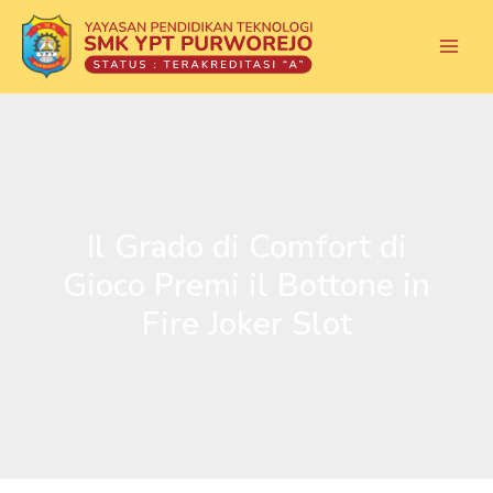
Skip
Main
to
Menu
content
Il Grado di Comfort di
Gioco Premi il Bottone in
Fire Joker Slot
e
e