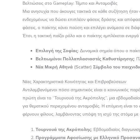
Βελτιώσεις στο Gameplay: Τέμπο και Ανταμοιβές
Μια ανησυχία που άκουγες τακτικά σε κάθε συζήτηση ήταν 
ενδεχομένως να δώσει επιπλέον φάσεις δράσης και απόφαση
φάσεις, ο παίκτης κάνει παύση και επιλέγει ανάμεσα σε δ
Έτσι, η τακτική παίζει ρόλο και ο παίκτης εμπλέκεται ενεργ
Επιλογή της Σοφίας:
Δυναμικά σημεία όπου ο παίκτη
Βελτιωμένοι Πολλαπλασιαστές Καθυστέρησης:
Πλ
Νέα Μικρή Αθηνά (Scatter) Σύμβολο του παιχνιδι
Νέες Χαρακτηριστικά Κοινότητας και Επιβραβεύσεων
Αντιλαμβανόμενοι πόσο σημαντικός είναι ο κοινωνικός πα
πρώτη είναι το “Τουρνουά της Ακρόπολης”, μια εβδομαδιαί
για θεματικού περιεχομένου ανταμοιβές. Η επόμενη είναι τ
φέρνουν φίλους, λαμβάνοντας υπόψη τη ισχύ της στόμα με
Τουρνουά της Ακρόπολης:
Εβδομαδιαίος διαγωνισμ
Προγράμματα Αφοσίωσης με Ελληνικό Προσανα