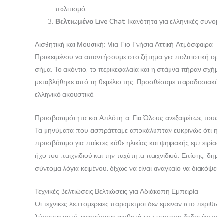
πολιτισμό.
Βελτιωμένο Live Chat:
Ικανότητα για ελληνικές συνομ
Αισθητική και Μουσική: Μια Πιο Γνήσια Αττική Ατμόσφαιρα
Προκειμένου να απαντήσουμε στο ζήτημα για πολιτιστική ορ
σήμα. Το ακόντιο, το περικεφαλαία και η στάμνα πήραν σχή
μεταβλήθηκε από τη θεμέλιο της. Προσθέσαμε παραδοσιακά 
ελληνικό ακουστικό.
Προσβασιμότητα και Απλότητα: Για Όλους ανεξαιρέτως τους
Τα μηνύματα που εισπράτταμε αποκάλυπταν ευκρινώς ότι η 
προσβάσιμο για παίκτες κάθε ηλικίας και ψηφιακής εμπειρία
ήχο του παιχνιδιού και την ταχύτητα παιχνιδιού. Επίσης, 
σύντομα λόγια κειμένου, δίχως να είναι αναγκαίο να διακόψει
Τεχνικές βελτιώσεις Βελτιώσεις για Αδιάκοπη Εμπειρία
Οι τεχνικές λεπτομέρειες παράμετροι δεν έμειναν στο περι
λύσουμε αυτό, ενισχύσαμε αισθητά τη συμπίεση δεδομένων