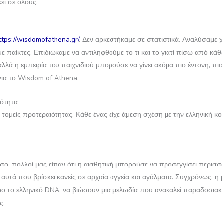
ει σε όλους.
ttps://wisdomofathena.gr/
. Δεν αρκεστήκαμε σε στατιστικά. Αναλύσαμε 
 παίκτες. Επιδιώκαμε να αντιληφθούμε το τι και το γιατί πίσω από κάθε
αλλά η εμπειρία του παιχνιδιού μπορούσε να γίνει ακόμα πιο έντονη, 
ια το Wisdom of Athena.
νότητα
ς τομείς προτεραιότητας. Κάθε ένας είχε άμεση σχέση με την ελληνική κ
σο, πολλοί μας είπαν ότι η αισθητική μπορούσε να προσεγγίσει περισ
υτά που βρίσκει κανείς σε αρχαία αγγεία και αγάλματα. Συγχρόνως, η μ
 το ελληνικό DNA, να βιώσουν μια μελωδία που ανακαλεί παραδοσιακά ό
ς.