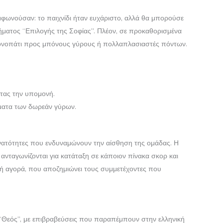
μφωνούσαν: το παιχνίδι ήταν ευχάριστο, αλλά θα μπορούσε
ήματος “Επιλογής της Σοφίας”. Πλέον, σε προκαθορισμένα
ό μονοπάτι προς μπόνους γύρους ή πολλαπλασιαστές πόντων.
ντας την υπομονή.
ώματα των δωρεάν γύρων.
υνατότητες που ενδυναμώνουν την αίσθηση της ομάδας. Η
νταγωνίζονται για κατάταξη σε κάποιον πίνακα σκορ και
ική αγορά, που αποζημιώνει τους συμμετέχοντες που
“Θεός”, με επιβραβεύσεις που παραπέμπουν στην ελληνική