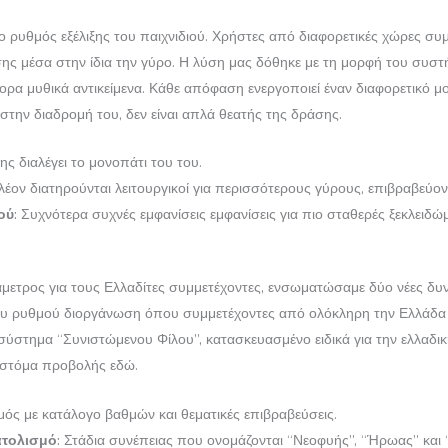
ο ρυθμός εξέλιξης του παιχνιδιού. Χρήστες από διαφορετικές χώρες συ
ς μέσα στην ίδια την γύρο. Η λύση μας δόθηκε με τη μορφή του συστ
ιάφορα μυθικά αντικείμενα. Κάθε απόφαση ενεργοποιεί έναν διαφορετικ
ά στην διαδρομή του, δεν είναι απλά θεατής της δράσης.
ς διαλέγει το μονοπάτι του του.
έον διατηρούνται λειτουργικοί για περισσότερους γύρους, επιβραβεύο
ού:
Συχνότερα συχνές εμφανίσεις εμφανίσεις για πιο σταθερές ξεκλειδ
ράμετρος για τους Ελλαδίτες συμμετέχοντες, ενσωματώσαμε δύο νέες δ
ου ρυθμού διοργάνωση όπου συμμετέχοντες από ολόκληρη την Ελλάδα α
ο σύστημα “Συνιστώμενου Φίλου”, κατασκευασμένο ειδικά για την ελλαδ
 στόμα προβολής εδώ.
ός με κατάλογο βαθμών και θεματικές επιβραβεύσεις.
τολισμό:
Στάδια συνέπειας που ονομάζονται “Νεοφυής”, “Ήρωας” και 