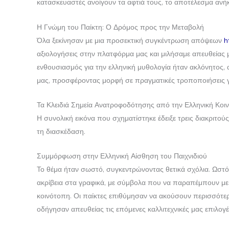
κατασκευαστές ανοίγουν τα αφτιά τους, το αποτέλεσμα ανήκ
Η Γνώμη του Παίκτη: Ο Δρόμος προς την Μεταβολή
Όλα ξεκίνησαν με μια προσεκτική συγκέντρωση απόψεων
h
αξιολογήσεις στην πλατφόρμα μας και μιλήσαμε απευθείας με
ενθουσιασμός για την ελληνική μυθολογία ήταν ακλόνητος, 
μας, προσφέροντας μορφή σε πραγματικές τροποποιήσεις γ
Τα Κλειδιά Σημεία Ανατροφοδότησης από την Ελληνική Κοι
Η συνολική εικόνα που σχηματίστηκε έδειξε τρεις διακριτού
τη διασκέδαση.
Συμμόρφωση στην Ελληνική Αίσθηση του Παιχνιδιού
Το θέμα ήταν σωστό, συγκεντρώνοντας θετικά σχόλια. Ωστό
ακρίβεια στα γραφικά, με σύμβολα που να παραπέμπουν με α
κοινότοπη. Οι παίκτες επιθύμησαν να ακούσουν περισσότερο
οδήγησαν απευθείας τις επόμενες καλλιτεχνικές μας επιλογέ