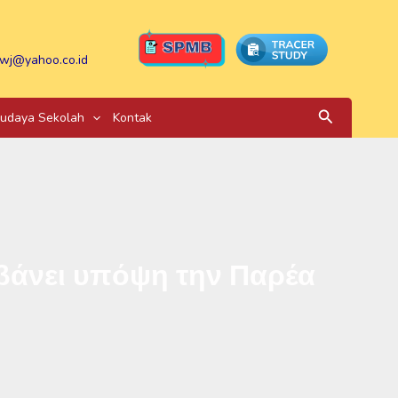
wj@yahoo.co.id
Search
udaya Sekolah
Kontak
μβάνει υπόψη την Παρέα