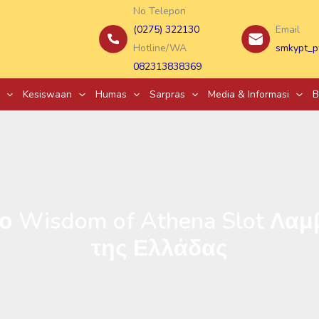
No Telepon
(0275) 322130
Email
Hotline/WA
smkypt_p
082313838369
Kesiswaan
Humas
Sarpras
Media & Informasi
B
ο Wisdom of Athena Slot Λα
της Ελλάδας