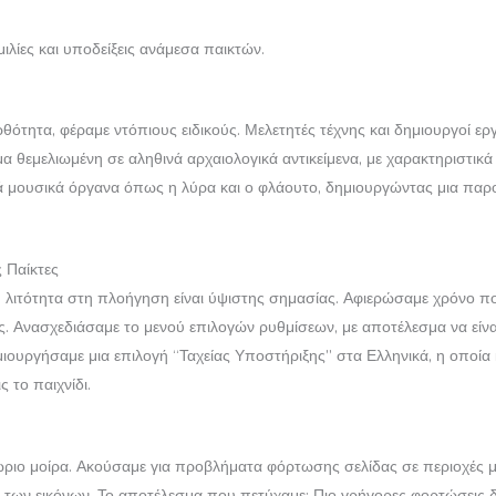
ιλίες και υποδείξεις ανάμεσα παικτών.
θότητα, φέραμε ντόπιους ειδικούς. Μελετητές τέχνης και δημιουργοί ε
μα θεμελιωμένη σε αληθινά αρχαιολογικά αντικείμενα, με χαρακτηριστι
μουσικά όργανα όπως η λύρα και ο φλάουτο, δημιουργώντας μια παρου
 Παίκτες
λιτότητα στη πλοήγηση είναι ύψιστης σημασίας. Αφιερώσαμε χρόνο πο
ς. Ανασχεδιάσαμε το μενού επιλογών ρυθμίσεων, με αποτέλεσμα να είναι
δημιουργήσαμε μια επιλογή “Ταχείας Υποστήριξης” στα Ελληνικά, η οποί
ς το παιχνίδι.
θώριο μοίρα. Ακούσαμε για προβλήματα φόρτωσης σελίδας σε περιοχές με
 των εικόνων. Το αποτέλεσμα που πετύχαμε; Πιο γρήγορες φορτώσεις 