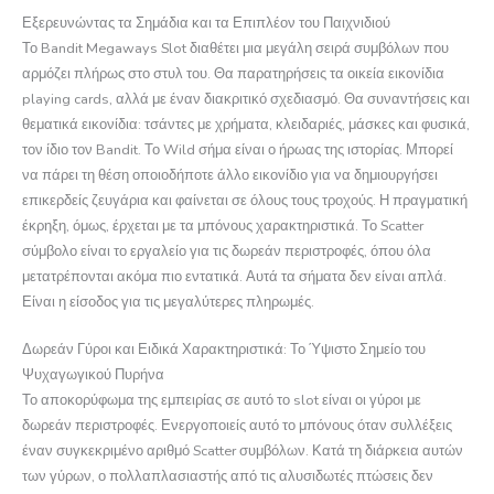
Εξερευνώντας τα Σημάδια και τα Επιπλέον του Παιχνιδιού
Το Bandit Megaways Slot διαθέτει μια μεγάλη σειρά συμβόλων που
αρμόζει πλήρως στο στυλ του. Θα παρατηρήσεις τα οικεία εικονίδια
playing cards, αλλά με έναν διακριτικό σχεδιασμό. Θα συναντήσεις και
θεματικά εικονίδια: τσάντες με χρήματα, κλειδαριές, μάσκες και φυσικά,
τον ίδιο τον Bandit. Το Wild σήμα είναι ο ήρωας της ιστορίας. Μπορεί
να πάρει τη θέση οποιοδήποτε άλλο εικονίδιο για να δημιουργήσει
επικερδείς ζευγάρια και φαίνεται σε όλους τους τροχούς. Η πραγματική
έκρηξη, όμως, έρχεται με τα μπόνους χαρακτηριστικά. Το Scatter
σύμβολο είναι το εργαλείο για τις δωρεάν περιστροφές, όπου όλα
μετατρέπονται ακόμα πιο εντατικά. Αυτά τα σήματα δεν είναι απλά.
Είναι η είσοδος για τις μεγαλύτερες πληρωμές.
Δωρεάν Γύροι και Ειδικά Χαρακτηριστικά: Το Ύψιστο Σημείο του
Ψυχαγωγικού Πυρήνα
Το αποκορύφωμα της εμπειρίας σε αυτό το slot είναι οι γύροι με
δωρεάν περιστροφές. Ενεργοποιείς αυτό το μπόνους όταν συλλέξεις
έναν συγκεκριμένο αριθμό Scatter συμβόλων. Κατά τη διάρκεια αυτών
των γύρων, ο πολλαπλασιαστής από τις αλυσιδωτές πτώσεις δεν