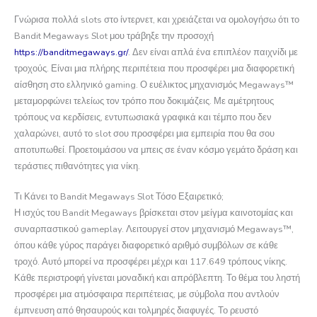
e
Γνώρισα πολλά slots στο ίντερνετ, και χρειάζεται να ομολογήσω ότι το
Bandit Megaways Slot μου τράβηξε την προσοχή
e
https://banditmegaways.gr/
. Δεν είναι απλά ένα επιπλέον παιχνίδι με
τροχούς. Είναι μια πλήρης περιπέτεια που προσφέρει μια διαφορετική
αίσθηση στο ελληνικό gaming. Ο ευέλικτος μηχανισμός Megaways™
e
μεταμορφώνει τελείως τον τρόπο που δοκιμάζεις. Με αμέτρητους
τρόπους να κερδίσεις, εντυπωσιακά γραφικά και τέμπο που δεν
e
χαλαρώνει, αυτό το slot σου προσφέρει μια εμπειρία που θα σου
αποτυπωθεί. Προετοιμάσου να μπεις σε έναν κόσμο γεμάτο δράση και
τεράστιες πιθανότητες για νίκη.
e
Τι Κάνει το Bandit Megaways Slot Τόσο Εξαιρετικό;
e
Η ισχύς του Bandit Megaways βρίσκεται στον μείγμα καινοτομίας και
συναρπαστικού gameplay. Λειτουργεί στον μηχανισμό Megaways™,
όπου κάθε γύρος παράγει διαφορετικό αριθμό συμβόλων σε κάθε
τροχό. Αυτό μπορεί να προσφέρει μέχρι και 117.649 τρόπους νίκης.
Κάθε περιστροφή γίνεται μοναδική και απρόβλεπτη. Το θέμα του ληστή
προσφέρει μια ατμόσφαιρα περιπέτειας, με σύμβολα που αντλούν
έμπνευση από θησαυρούς και τολμηρές διαφυγές. Το ρευστό