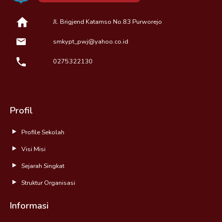
Jl. Brigjend Katamso No.83 Purworejo
smkypt_pwj@yahoo.co.id
0275322130
Profil
Profile Sekolah
Visi Misi
Sejarah Singkat
Struktur Organisasi
Informasi