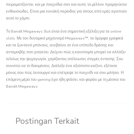
πειραματίζονται, και με παιχνίδια σαν και αυτό, το μέλλον προμηνύεται
ενθουσιώδες. Είναι μια ευνοϊκή περίοδος για όσους από εμάς αγαπούν
αυτό το χόμπι.
Το Bandit Megaways Slot είναι ένα σημαντική εξέλιξη για τα online
slots. Με τον δυναμικό μηχανισμό Megaways™, τα όμορφα γραφικά
και τα ζωντανά μπόνους, ανεβαίνει σε ένα επίπεδο δράσης και
ανταμοιβής που γοητεύει. Δείχνει πώς η καινοτομία μπορεί να αλλάξει
τελείως την ψυχαγωγία, χαρίζοντας ατέλειωτες στιγμές έντασης. Σου
συνιστώ να το δοκιμάσεις. Διάλεξε ένα αξιόπιστο καζίνο, εξέτασε
μόνος σου πώς λειτουργεί και επέτρεψε το παιχνίδι να σου μιλήσει. Η
επόμενη μέρα του gaming έχει ήδη φτάσει, και φοράει με τη μάσκα του
Bandit Megaways.
Postingan Terkait