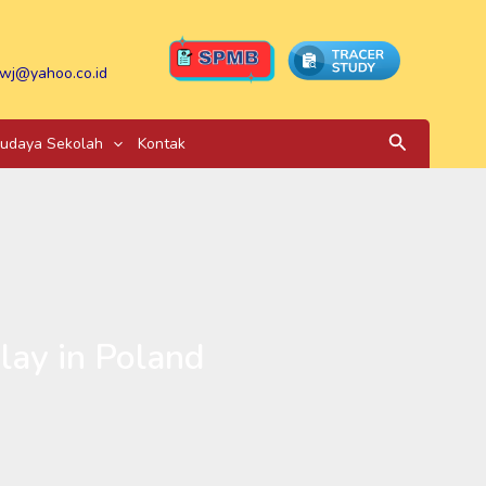
wj@yahoo.co.id
Search
udaya Sekolah
Kontak
lay in Poland