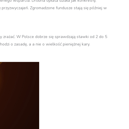
ywnego wsparcia. Drobna opłata działa jak konkretny,
ę przyzwyczajeń. Zgromadzone fundusze stają się później w
y zrażać. W Polsce dobrze się sprawdzają stawki od 2 do 5
odzi o zasadę, a a nie o wielkość pieniężnej kary.