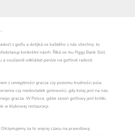
 radost z golfu a dotýká se každého z nás všechny: to
ředstavuji konkrétní návrh. Říká se mu Piggy Bank Slot.
ou a současně odkládat peníze na golfové radosti.
iem z umiejętności gracza czy poziomu trudności pola.
rzenia czy niedostatek gotowości, gdy kolej jest na nas.
ego gracza. W Polsce, gdzie sezon golfowy jest krótki,
k w klubowej restauracji.
. Otrzymujemy za to więcej czasu na prawdziwą