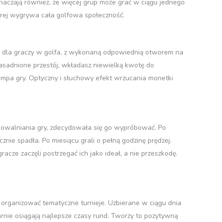
znaczają również, że więcej grup może grać w ciągu jednego
tórej wygrywa cała golfowa społeczność.
na dla graczy w golfa, z wykonaną odpowiednią otworem na
zasadnione przestój, wkładasz niewielką kwotę do
tempa gry. Optyczny i słuchowy efekt wrzucania monetki
powalniania gry, zdecydowała się go wypróbować. Po
cznie spadła. Po miesiącu grali o pełną godzinę prędzej.
racze zaczęli postrzegać ich jako ideał, a nie przeszkodę.
ć organizować tematyczne turnieje. Uzbierane w ciągu dnia
nie osiągają najlepsze czasy rund. Tworzy to pozytywną