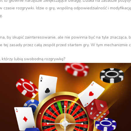
lot to głównie narzędzie zwiększające uwagę. Działa na zasadzie pozyt
czasie rozgrywki. Idzie o grę, wspólną odpowiedzialność i modyfikacj
ę.
, by skupić zainteresowanie, ale nie powinna być na tyle znacząca, b
e tej zasady przez całą zespół przed startem gry. W tym mechanizmie ch
, którzy lubią swobodną rozgrywkę?