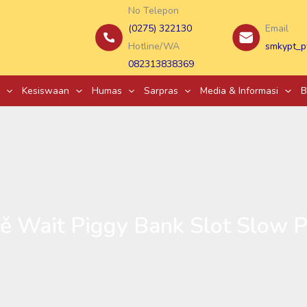
No Telepon
(0275) 322130
Email
Hotline/WA
smkypt_p
082313838369
Kesiswaan
Humas
Sarpras
Media & Informasi
B
tě Wait Piggy Bank Slot Slow P