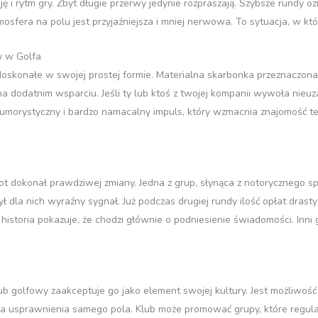
ę i rytm gry. Zbyt długie przerwy jedynie rozpraszają. Szybsze rundy o
mosfera na polu jest przyjaźniejsza i mniej nerwowa. To sytuacja, w k
y w Golfa
 doskonałe w swojej prostej formie. Materialna skarbonka przeznaczo
 na dodatnim wsparciu. Jeśli ty lub ktoś z twojej kompanii wywoła nieu
ej humorystyczny i bardzo namacalny impuls, który wzmacnia znajomość 
t dokonał prawdziwej zmiany. Jedna z grup, słynąca z notorycznego s
ł dla nich wyraźny sygnał. Już podczas drugiej rundy ilość opłat drasty
historia pokazuje, że chodzi głównie o podniesienie świadomości. Inni g
lub golfowy zaakceptuje go jako element swojej kultury. Jest możliwoś
a usprawnienia samego pola. Klub może promować grupy, które regular