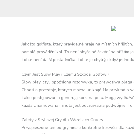
Jakožto golfista, který pravidelně hraje na místních hřištíc
pomalé provádění kol. To není obyčejné čekání na příštím j
Tohle není další pokladnička. Tohle je chytrý, i když jedno
Czym Jest Slow Play i Czemu Szkodzi Golfowi?
Slow play, czyli opóźniona rozgrywka, to prawdziwa plaga d
Chodzi o przestoję, których można uniknąć. Na przykład o w
Takie postępowania generują korki na polu. Mogą wydłużyć 
każda zmarnowana minuta jest odczuwalna podwójnie. To tr
Zalety z Szybszej Gry dla Wszelkich Graczy
Przyspieszone tempo gry niesie konkretne korzyści dla ka