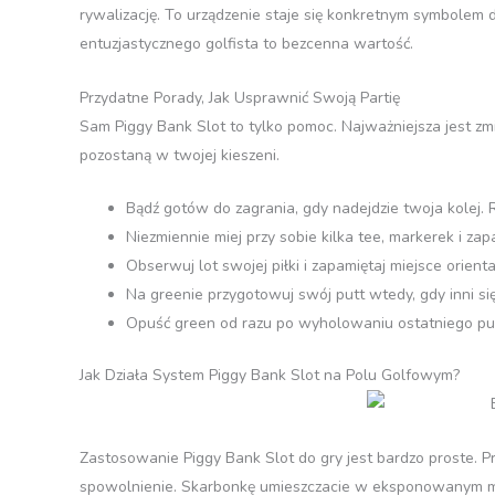
rywalizację. To urządzenie staje się konkretnym symbolem d
entuzjastycznego golfista to bezcenna wartość.
Przydatne Porady, Jak Usprawnić Swoją Partię
Sam Piggy Bank Slot to tylko pomoc. Najważniejsza jest zm
pozostaną w twojej kieszeni.
Bądź gotów do zagrania, gdy nadejdzie twoja kolej. R
Niezmiennie miej przy sobie kilka tee, markerek i za
Obserwuj lot swojej piłki i zapamiętaj miejsce orienta
Na greenie przygotowuj swój putt wtedy, gdy inni s
Opuść green od razu po wyholowaniu ostatniego put
Jak Działa System Piggy Bank Slot na Polu Golfowym?
Zastosowanie Piggy Bank Slot do gry jest bardzo proste. P
spowolnienie. Skarbonkę umieszczacie w eksponowanym mie