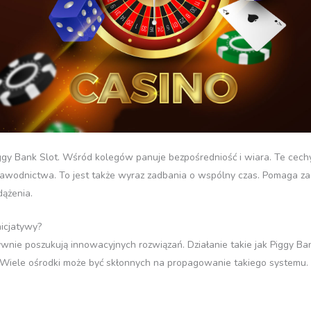
ggy Bank Slot. Wśród kolegów panuje bezpośredniość i wiara. Te cec
łzawodnictwa. To jest także wyraz zadbania o wspólny czas. Pomaga
dążenia.
nicjatywy?
wnie poszukują innowacyjnych rozwiązań. Działanie takie jak Piggy Ba
Wiele ośrodki może być skłonnych na propagowanie takiego systemu.