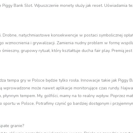
zie Piggy Bank Slot. Wpuszczenie monety służy jak reset. Uświadamia te
 Drobne, natychmiastowe konsekwencje w postaci symbolicznej opłaty
o wzmocnienia i grywalizacji. Zamienia nudny problem w formę wspó
 śmieszny, grupowy rytuał, który kształtuje ducha fair play. Premią je
dza tempa gry w Polsce będzie tylko rosła. Innowacje takie jak Piggy
aną wprowadzone może nawet aplikacje monitorujące czas rundy. Najwa
 płynnym tempem. My, golfiści, mamy na to realny wpływ. Poprzez m
 sportu w Polsce. Potrafimy czynić go bardziej dostępnym i przyjemny
spałe granie?