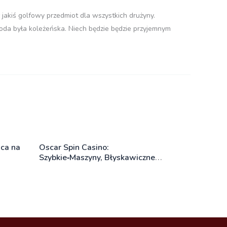
jakiś golfowy przedmiot dla wszystkich drużyny.
oda była koleżeńska. Niech będzie będzie przyjemnym
ca na
Oscar Spin Casino:
Szybkie‑Maszyny, Błyskawiczne
Wygrane i Mobilne Emocje