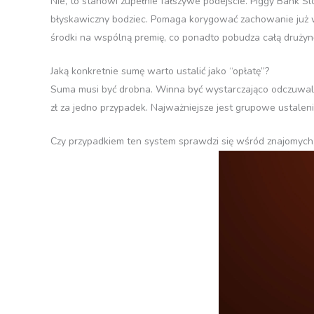
Nie, to stanowi zupełnie fałszywe podejście. Piggy Bank S
błyskawiczny bodziec. Pomaga korygować zachowanie już w 
środki na wspólną premię, co ponadto pobudza całą drużyn
Jaką konkretnie sumę warto ustalić jako “opłatę”?
Suma musi być drobna. Winna być wystarczająco odczuwalna
zł za jedno przypadek. Najważniejsze jest grupowe ustaleni
Czy przypadkiem ten system sprawdzi się wśród znajomych