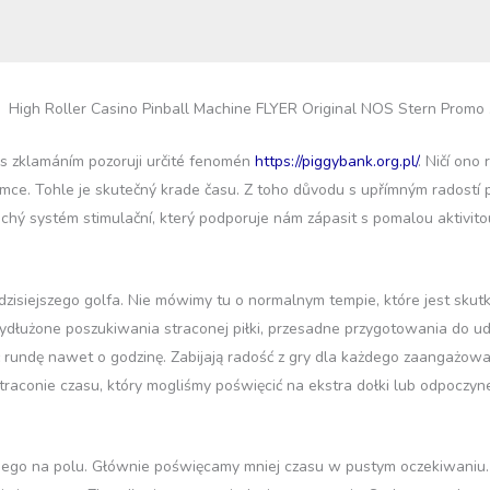
h, s zklamáním pozoruji určité fenomén
https://piggybank.org.pl/
. Ničí ono
amce. Tohle je skutečný krade času. Z toho důvodu s upřímným radostí p
duchý systém stimulační, který podporuje nám zápasit s pomalou aktivit
zisiejszego golfa. Nie mówimy tu o normalnym tempie, które jest skutk
ydłużone poszukiwania straconej piłki, przesadne przygotowania do ude
rundę nawet o godzinę. Zabijają radość z gry dla każdego zaangażowan
aconie czasu, który mogliśmy poświęcić na ekstra dołki lub odpoczyne
żdego na polu. Głównie poświęcamy mniej czasu w pustym oczekiwaniu