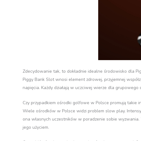
Zdecydowanie tak, to dokładnie idealne środowisko dla Pi
Piggy Bank Slot wnosi element zdrowej, przyjemnej wspó
napięcia. Każdy działają w uczciwej wierze dla grupowego 
Czy przypadkiem ośrodki golfowe w Polsce promują takie i
Wiele ośrodków w Polsce widzi problem slow play. Intensy
ona własnych uczestników w poradzenie sobie wyzwania. 
jego użyciem.