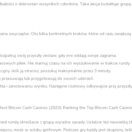
bałości o dobrostan wszystkich członków. Taka akcja kształtuje grupę. 
iana zwyczajów. Oto kilka konkretnych kroków, które od razu zwiększą
ozpatruj swój przyszły zestaw, gdy inni oddają swoje zagrania.
pasowych piłek. Nie marnuj czasu na ich wyszukiwanie w trakcie rundy.
cyjny. Jeśli ją stracisz, poszukuj maksymalnie przez 3 minuty.
ię przesuwają lub przygotowują do swoich uderzeń.
ta i zanotowaniu wyniku. Następne rozmowy odbywajcie przy przyszły
rzed rundą określacie z grupą wyraźne zasady. Ustalcie też niewielką 
jscu, może w wózku golfowym. Podczas gry każdy jest skupiony. Jeśli