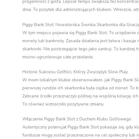
przyjemność z golfa. Lepsze tempo zwiększa też koncentracj
dnia. To pożytek dla administrujących klubem. Wreszcie, at
Piggy Bank Slot: Nowatorska Świnka Skarbonka dla Gracz
W tym miejscu pojawia się Piggy Bank Slot. To urządzenie
monety lub banknoty. Zasada działania jest łatwa i bazuje
skarbonki. Nie postrzegajcie tego jako sankcji. To bardzi
mocno ugruntowuje całe przesłanie.
Historie Sukcesu Golfiści, Którzy Zwyciężyli Slow Play
W moim lokalnym klubie obserwowałem, jak Piggy Bank Slo
pierwszej rundzie ich skarbonka była ciężka od monet. To by
Zebrane środki przeznaczyli później na wspólną kolację. Ich 
To również wzmocniło pozytywne zmiany.
Włączenie Piggy Bank Slot z Duchem Klubu Golfowego
Autentyczny potencjał Piggy Bank Slot pokazuje się, gdy k
fundusze mogą zostać przeznaczone na cel społeczny lub n