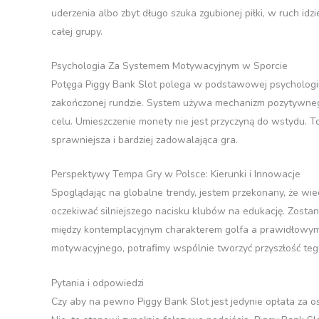
uderzenia albo zbyt długo szuka zgubionej piłki, w ruch id
całej grupy.
Psychologia Za Systemem Motywacyjnym w Sporcie
Potęga Piggy Bank Slot polega w podstawowej psychologii.
zakończonej rundzie. System używa mechanizm pozytywneg
celu. Umieszczenie monety nie jest przyczyną do wstydu. To
sprawniejsza i bardziej zadowalająca gra.
Perspektywy Tempa Gry w Polsce: Kierunki i Innowacje
Spoglądając na globalne trendy, jestem przekonany, że wie
oczekiwać silniejszego nacisku klubów na edukację. Zost
między kontemplacyjnym charakterem golfa a prawidłowym,
motywacyjnego, potrafimy wspólnie tworzyć przyszłość tego
Pytania i odpowiedzi
Czy aby na pewno Piggy Bank Slot jest jedynie opłata za o