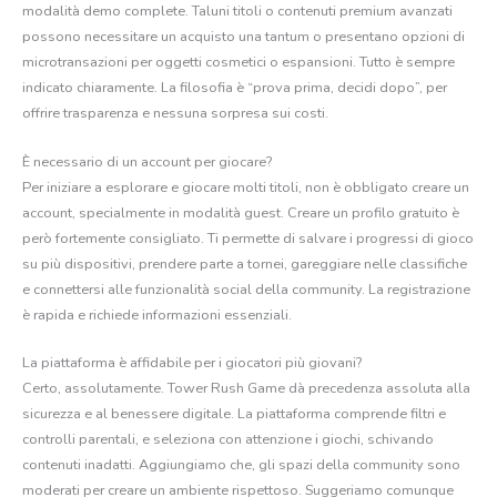
modalità demo complete. Taluni titoli o contenuti premium avanzati
possono necessitare un acquisto una tantum o presentano opzioni di
microtransazioni per oggetti cosmetici o espansioni. Tutto è sempre
indicato chiaramente. La filosofia è “prova prima, decidi dopo”, per
offrire trasparenza e nessuna sorpresa sui costi.
È necessario di un account per giocare?
Per iniziare a esplorare e giocare molti titoli, non è obbligato creare un
account, specialmente in modalità guest. Creare un profilo gratuito è
però fortemente consigliato. Ti permette di salvare i progressi di gioco
su più dispositivi, prendere parte a tornei, gareggiare nelle classifiche
e connettersi alle funzionalità social della community. La registrazione
è rapida e richiede informazioni essenziali.
La piattaforma è affidabile per i giocatori più giovani?
Certo, assolutamente. Tower Rush Game dà precedenza assoluta alla
sicurezza e al benessere digitale. La piattaforma comprende filtri e
controlli parentali, e seleziona con attenzione i giochi, schivando
contenuti inadatti. Aggiungiamo che, gli spazi della community sono
moderati per creare un ambiente rispettoso. Suggeriamo comunque