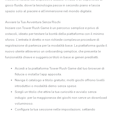
gioco fluida, dove la tecnologia passa in secondo piano e lascia
spazio solo al piacere e all’immersione nel mondo digitale.
Avviare la Tua Avventura Senza Rischi
Iniziare con Tower Rush Game è un percorso semplice e privo di
ostacoli, ideato per testare la bontà della piattaforma con il minimo
sforzo. L’entrata è diretto e non richiede complesse procedure di
registrazione di partenza per la modalità base. La piattaforma guida il
nuovo utente attraverso un onboarding semplice, che presenta le
funzionalità chiave e suggerisce titoli in base ai generi prediletti.
Accedi a la piattaforma Tower Rush Game dal tuo browser di
fiducia o installa l’app apposita.
Naviga il catalogo a titolo gratuito; molti giochi offrono livelli
introduttivi o modalità demo senza spese.
Scegli un titolo che attira la tua curiosità e avvialo senza
indugio: per la maggioranza dei giochi non serve un download
voluminoso.
Configura la tua sessione nelle impostazioni, settando