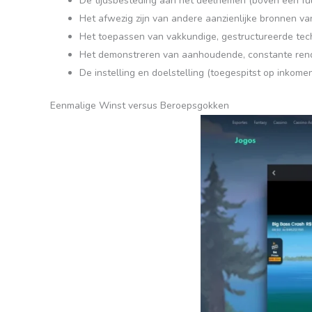
De tijdsbesteding aan het deelnemen (boven een ful
Het afwezig zijn van andere aanzienlijke bronnen va
Het toepassen van vakkundige, gestructureerde tec
Het demonstreren van aanhoudende, constante rendab
De instelling en doelstelling (toegespitst op inkomen
Eenmalige Winst versus Beroepsgokken