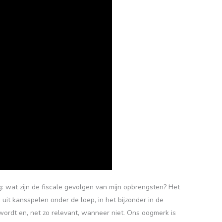
g: wat zijn de fiscale gevolgen van mijn opbrengsten? Het
uit kansspelen onder de loep, in het bijzonder in de
wordt en, net zo relevant, wanneer niet. Ons oogmerk is