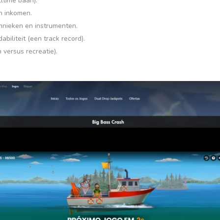
ltime baan).
n inkomen.
hnieken en instrumenten.
iliteit (een track record).
 versus recreatie).