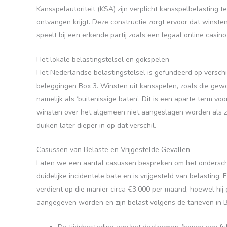
Kansspelautoriteit (KSA) zijn verplicht kansspelbelasting t
ontvangen krijgt. Deze constructie zorgt ervoor dat winst
speelt bij een erkende partij zoals een legaal online casi
Het lokale belastingstelsel en gokspelen
Het Nederlandse belastingstelsel is gefundeerd op versch
beleggingen Box 3. Winsten uit kansspelen, zoals die gew
namelijk als ‘buitenissige baten’. Dit is een aparte term voo
winsten over het algemeen niet aangeslagen worden als ze
duiken later dieper in op dat verschil.
Casussen van Belaste en Vrijgestelde Gevallen
Laten we een aantal casussen bespreken om het onderschei
duidelijke incidentele bate en is vrijgesteld van belasting
verdient op die manier circa €3.000 per maand, hoewel hij
aangegeven worden en zijn belast volgens de tarieven in B