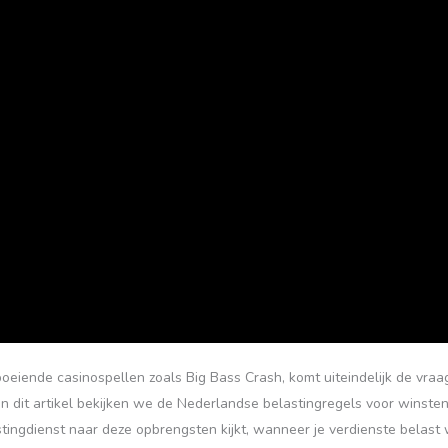
oeiende casinospellen zoals Big Bass Crash, komt uiteindelijk de vraa
n dit artikel bekijken we de Nederlandse belastingregels voor winsten 
tingdienst naar deze opbrengsten kijkt, wanneer je verdienste belast 