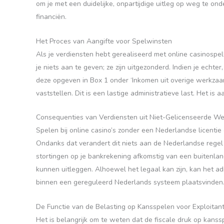
om je met een duidelijke, onpartijdige uitleg op weg te ond
financiën.
Het Proces van Aangifte voor Spelwinsten
Als je verdiensten hebt gerealiseerd met online casinospell
je niets aan te geven; ze zijn uitgezonderd. Indien je ech
deze opgeven in Box 1 onder ‘Inkomen uit overige werkzaam
vaststellen. Dit is een lastige administratieve last. Het is
Consequenties van Verdiensten uit Niet-Gelicenseerde We
Spelen bij online casino’s zonder een Nederlandse licentie 
Ondanks dat verandert dit niets aan de Nederlandse regel 
stortingen op je bankrekening afkomstig van een buitenland
kunnen uitleggen. Alhoewel het legaal kan zijn, kan het ad
binnen een gereguleerd Nederlands systeem plaatsvinden
De Functie van de Belasting op Kansspelen voor Exploitan
Het is belangrijk om te weten dat de fiscale druk op kanssp