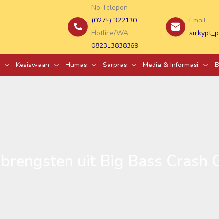
No Telepon
(0275) 322130
Email
Hotline/WA
smkypt_p
082313838369
Kesiswaan
Humas
Sarpras
Media & Informasi
B
brengsten uit Big Bass Crash