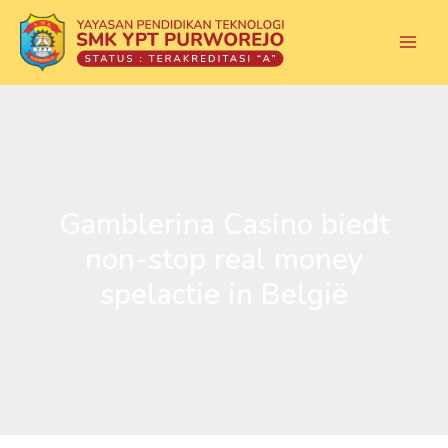
Skip
Main
to
Menu
content
Gamblerina Casino biedt
non-stop real money
spelactie in België
e
e