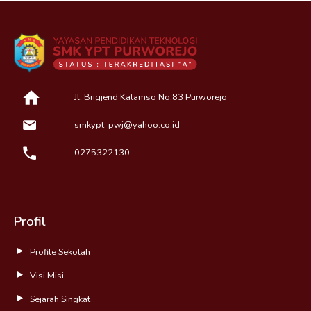
Jl. Brigjend Katamso No.83 Purworejo
smkypt_pwj@yahoo.co.id
0275322130
Profil
Profile Sekolah
Visi Misi
Sejarah Singkat