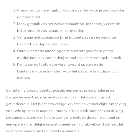
Check de licentie en gebruiksvoorwaarden voor je persoonlijke
gemoedsrust.
Maak gebruik van het welkomstaanbod, maar bekijk eerst de
bijbehorende voorwaarden zorgvuldig.
Vang aan met spelen die bij je budget passen en benut de
beschikbare depositolimieten.
Ontdek eerst de uiteenlopende spelcategorieën in demo-
modus (indien voorhanden) vooraleer je met echt geld speelt.
Ken waar de tools voor verantwoord spelen en de
klantenservice zich vinden, voor het geval je ze nodig mocht
hebben.
Gamblerina Casino plaatst zich als een serieuze aanbieder in de
Belgische markt, en mijn analyse toont aan dat deze rol goed
gefundeerd is. Het biedt een veilige, diverse en vermakelijke omgeving
voor wie op zoek is naar real money actie op elk moment van de dag.
De samenstelling van lokale licentie, wereldwijde game content en
een speler-vriendelijke aanpak creëert een indrukwekkend geheel dat
de moeite waard om te ontdekken waard is.