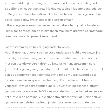
voor onmiddellijke stortingen en aanzienlijk kortere uitbetalingen. Een
opvallend en essentieel detail is dat het casino Maestro aanbiedt, een
in België populaire betaalkaart. De transacties worden uitgevoerd via
beveiligde gateways en het casino streeft ernaar
uitbetalingsverzoeken binnen een acceptabele termijn af te handelen.
Het is aan te raden om de minimale en maximum grenzen per methode
te nagaan voordat je een keuze maakt.
De toestemming en beveiliging nader bekeken
Voor ik überhaupt over spellen start, onderzoek ik altijd de wettelijke
en veiligheidsfundering van een casino. Gamblerina Casino opereert
met een licentie verstrekt door de Belgische Kansspelcommissie
(KSC). Dit is geen geringe prestatie; het houdt in dat het casino voldoet
aan de stringente nationale wetgeving rondom verantwoord spel,
fraudepreventie en spelerbescherming. De licentie is publiek te
verifiëren, wat een groot pluspunt is. Bovendien maakt het platform
gebruik van geavanceerde SSL-encryptietechnologie, te herkennen aan
het slotje in de adresbalk, die alle dataverkeer beveiligt. Persoonlijke
gegevens en geldtransacties zijn hierdoor beveiligd voor derden.
Deze samenstelling van regulering en technische bescherming is een