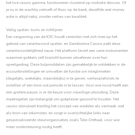
het live casino gamma, functioneren vloeiend op mobiele devices. Of
je nu in de wachtrij vertoeft of thuis op de bank, dezelfde real money
actie is altijd nabij, zonder verlies van kwaliteit.
Veilig spelen: tools en richtlijnen
Een vergunning van de KSC houdt vereisten met zich mee op het
gebied van verantwoord spelen, en Gamblerina Casino pakt deze
verantwoordelijkheid nauw. Het platform levert een serie instrumenten
waarmee gokkers zelf toezicht kunnen uitoefenen over hun
speelgedrag. Deze hulpmiddelen zijn gemakkelijk te ontdekken in de
accountinstellingen en omvatten de functie om inleglimieten
(dagelijks, wekelijks, maandelijks) in te geven, verliesplafonds te
instellen of een time-out periode in te lassen. Voor wie nood heeft aan
een grotere pauze, is er de keuze voor vrijwillige uitsluiting. Deze
maatregelen zijn belangrijk om gokplezier gezond te houden. Het
casino stimuleert krachtig het concept van wedden als vermaak, niet
als bron van inkomsten, en zorgt in overzichtelijke links naar
gespecialiseerde steunorganisaties zoals Tele-Onthaal, voor wie
meer ondersteuning nodig heeft.