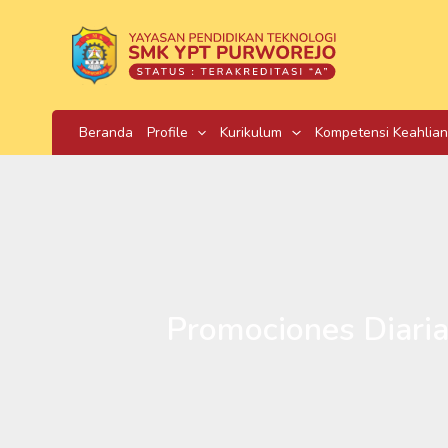
Skip
to
content
Beranda
Profile
Kurikulum
Kompetensi Keahlian
Promociones Diaria