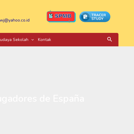
wj@yahoo.co.id
Search
udaya Sekolah
Kontak
Jugadores de España