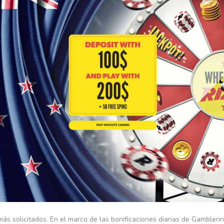
s más solicitados. En el marco de las bonificaciones diarias de Gambler