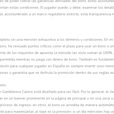
s de poder cobrar las ganancias derivadas del bono, estos acostumbra
entan estas condiciones. El jugador puede, y debe, examinar los detal
ol, acostumbrado a un marco regulatorio estricto, esta transparencia 
pleto sin una mención exhaustiva a los términos y condiciones. En mi 
sino, he revisado puntos críticos como el plazo para usar un bono o u
miento de los requisitos de apuesta (a menudo las slots suman al 100%
permitida mientras se juega con dinero de bono. También es fundament
ación para cualquier jugador en España es siempre invertir unos minut
iones y garantiza que se disfruta la promoción dentro de sus reglas es
ximo
 Gamblerina Casino está diseñado para ser fácil. Por lo general, el cl
 en un banner prominente en la página de principal o en una zona con
 proceso de ingreso; en otros, el bono se acredita de manera automáti
te para maximizarlas al tope es la previsión: si un día miércoles hay 