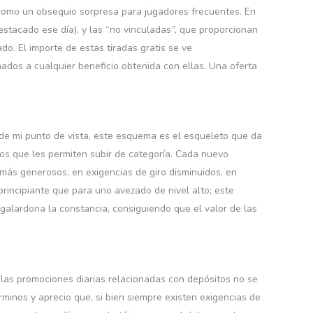
 como un obsequio sorpresa para jugadores frecuentes. En
destacado ese día), y las “no vinculadas”, que proporcionan
do. El importe de estas tiradas gratis se ve
nados a cualquier beneficio obtenida con ellas. Una oferta
de mi punto de vista, este esquema es el esqueleto que da
tos que les permiten subir de categoría. Cada nuevo
más generosos, en exigencias de giro disminuidos, en
principiante que para uno avezado de nivel alto; este
alardona la constancia, consiguiendo que el valor de las
, las promociones diarias relacionadas con depósitos no se
rminos y aprecio que, si bien siempre existen exigencias de