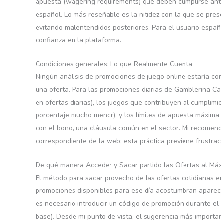
apuesta (wagering requirements) que deben cumplirse ante
español. Lo más reseñable es la nitidez con la que se pres
evitando malentendidos posteriores. Para el usuario españ
confianza en la plataforma.
Condiciones generales: Lo que Realmente Cuenta
Ningún análisis de promociones de juego online estaría com
una oferta. Para las promociones diarias de Gamblerina Ca
en ofertas diarias), los juegos que contribuyen al cumpli
porcentaje mucho menor), y los límites de apuesta máxima 
con el bono, una cláusula común en el sector. Mi recomend
correspondiente de la web; esta práctica previene frustrac
De qué manera Acceder y Sacar partido las Ofertas al Má
El método para sacar provecho de las ofertas cotidianas en
promociones disponibles para ese día acostumbran aparecer
es necesario introducir un código de promoción durante el
base). Desde mi punto de vista, el sugerencia más importan