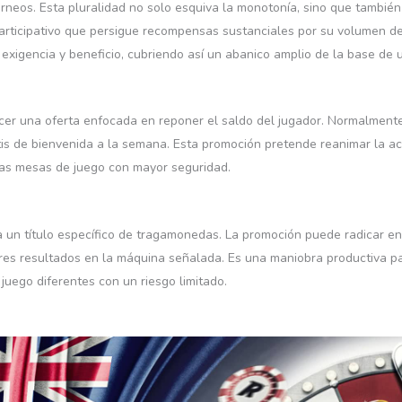
rneos. Esta pluralidad no solo esquiva la monotonía, sino que también
rticipativo que persigue recompensas sustanciales por su volumen de 
 exigencia y beneficio, cubriendo así un abanico amplio de la base de 
er una oferta enfocada en reponer el saldo del jugador. Normalmente, 
is de bienvenida a la semana. Esta promoción pretende reanimar la act
las mesas de juego con mayor seguridad.
 un título específico de tragamonedas. La promoción puede radicar en 
res resultados en la máquina señalada. Es una maniobra productiva pa
juego diferentes con un riesgo limitado.