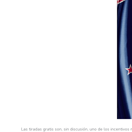
Las tiradas gratis son, sin discusión, uno de los incentivo