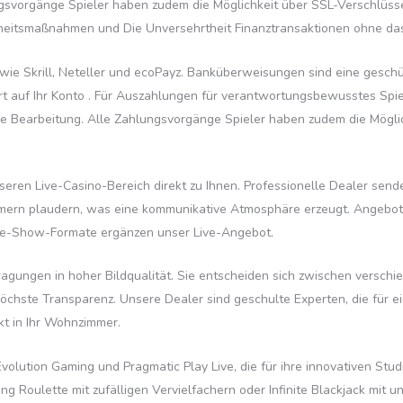
ungsvorgänge Spieler haben zudem die Möglichkeit über SSL-Verschlüss
rheitsmaßnahmen und Die Unversehrtheit Finanztransaktionen ohne d
 wie Skrill, Neteller und ecoPayz. Banküberweisungen sind eine gesc
t auf Ihr Konto . Für Auszahlungen für verantwortungsbewusstes Spie
n die Bearbeitung. Alle Zahlungsvorgänge Spieler haben zudem die Mög
seren Live-Casino-Bereich direkt zu Ihnen. Professionelle Dealer sende
mern plaudern, was eine kommunikative Atmosphäre erzeugt. Angeboten
ame-Show-Formate ergänzen unser Live-Angebot.
agungen in hoher Bildqualität. Sie entscheiden sich zwischen verschie
et höchste Transparenz. Unsere Dealer sind geschulte Experten, die fü
kt in Ihr Wohnzimmer.
lution Gaming und Pragmatic Play Live, die für ihre innovativen Stu
ing Roulette mit zufälligen Vervielfachern oder Infinite Blackjack mi