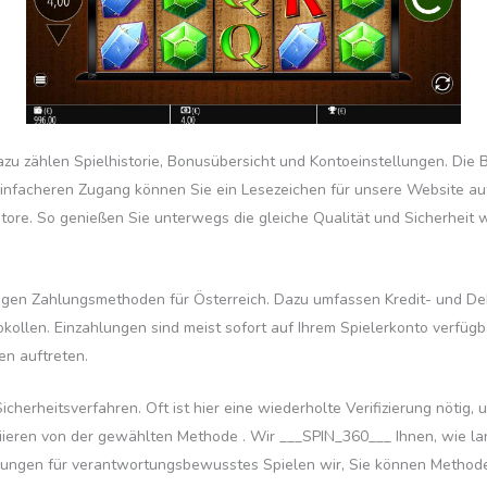
u zählen Spielhistorie, Bonusübersicht und Kontoeinstellungen. Die Bil
 einfacheren Zugang können Sie ein Lesezeichen für unsere Website au
ore. So genießen Sie unterwegs die gleiche Qualität und Sicherheit 
sigen Zahlungsmethoden für Österreich. Dazu umfassen Kredit- und D
kollen. Einzahlungen sind meist sofort auf Ihrem Spielerkonto verfüg
en auftreten.
cherheitsverfahren. Oft ist hier eine wiederholte Verifizierung nötig,
iieren von der gewählten Methode . Wir ___SPIN_360___ Ihnen, wie la
lungen für verantwortungsbewusstes Spielen wir, Sie können Methode w