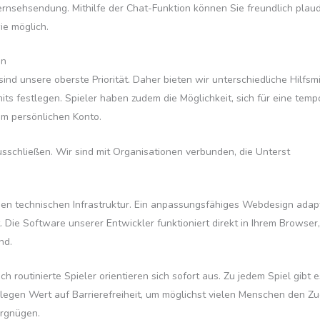
ernsehsendung. Mithilfe der Chat-Funktion können Sie freundlich plau
ie möglich.
en
ind unsere oberste Priorität. Daher bieten wir unterschiedliche Hilfs
limits festlegen. Spieler haben zudem die Möglichkeit, sich für eine tem
rem persönlichen Konto.
usschließen. Wir sind mit Organisationen verbunden, die Unterst
sigen technischen Infrastruktur. Ein anpassungsfähiges Webdesign adap
llt. Die Software unserer Entwickler funktioniert direkt in Ihrem Bro
nd.
h routinierte Spieler orientieren sich sofort aus. Zu jedem Spiel gibt
egen Wert auf Barrierefreiheit, um möglichst vielen Menschen den Zugr
ergnügen.