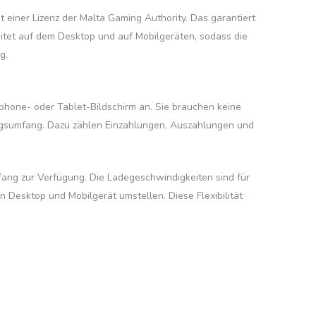
t einer Lizenz der Malta Gaming Authority. Das garantiert
beitet auf dem Desktop und auf Mobilgeräten, sodass die
g.
tphone- oder Tablet-Bildschirm an. Sie brauchen keine
ungsumfang. Dazu zählen Einzahlungen, Auszahlungen und
mfang zur Verfügung. Die Ladegeschwindigkeiten sind für
Desktop und Mobilgerät umstellen. Diese Flexibilität