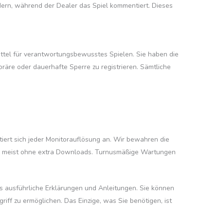
dern, während der Dealer das Spiel kommentiert. Dieses
mittel für verantwortungsbewusstes Spielen. Sie haben die
poräre oder dauerhafte Sperre zu registrieren. Sämtliche
tiert sich jeder Monitorauflösung an. Wir bewahren die
wser, meist ohne extra Downloads. Turnusmäßige Wartungen
 es ausführliche Erklärungen und Anleitungen. Sie können
iff zu ermöglichen. Das Einzige, was Sie benötigen, ist