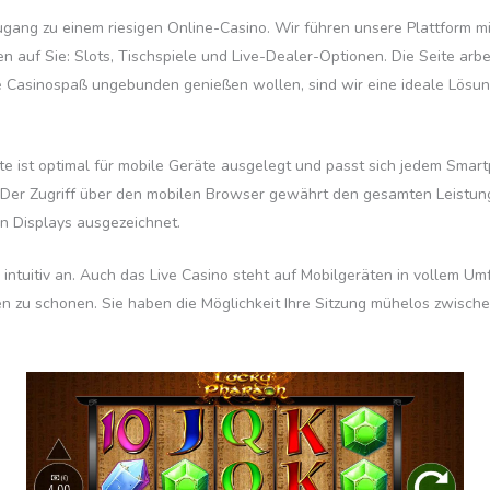
ugang zu einem riesigen Online-Casino. Wir führen unsere Plattform mi
en auf Sie: Slots, Tischspiele und Live-Dealer-Optionen. Die Seite ar
die Casinospaß ungebunden genießen wollen, sind wir eine ideale Lösun
ite ist optimal für mobile Geräte ausgelegt und passt sich jedem Smar
en. Der Zugriff über den mobilen Browser gewährt den gesamten Leist
en Displays ausgezeichnet.
 intuitiv an. Auch das Live Casino steht auf Mobilgeräten in vollem U
zu schonen. Sie haben die Möglichkeit Ihre Sitzung mühelos zwischen 