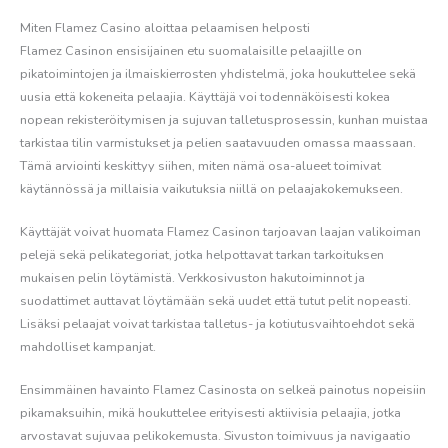
e
Miten Flamez Casino aloittaa pelaamisen helposti
Flamez Casinon ensisijainen etu suomalaisille pelaajille on
e
pikatoimintojen ja ilmaiskierrosten yhdistelmä, joka houkuttelee sekä
uusia että kokeneita pelaajia. Käyttäjä voi todennäköisesti kokea
nopean rekisteröitymisen ja sujuvan talletusprosessin, kunhan muistaa
e
tarkistaa tilin varmistukset ja pelien saatavuuden omassa maassaan.
Tämä arviointi keskittyy siihen, miten nämä osa-alueet toimivat
e
käytännössä ja millaisia vaikutuksia niillä on pelaajakokemukseen.
Käyttäjät voivat huomata Flamez Casinon tarjoavan laajan valikoiman
e
pelejä sekä pelikategoriat, jotka helpottavat tarkan tarkoituksen
mukaisen pelin löytämistä. Verkkosivuston hakutoiminnot ja
e
suodattimet auttavat löytämään sekä uudet että tutut pelit nopeasti.
Lisäksi pelaajat voivat tarkistaa talletus- ja kotiutusvaihtoehdot sekä
mahdolliset kampanjat.
Ensimmäinen havainto Flamez Casinosta on selkeä painotus nopeisiin
pikamaksuihin, mikä houkuttelee erityisesti aktiivisia pelaajia, jotka
arvostavat sujuvaa pelikokemusta. Sivuston toimivuus ja navigaatio