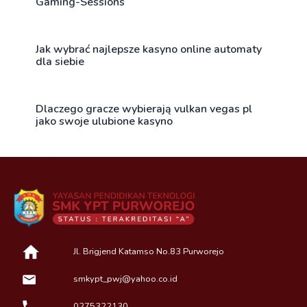
Gaming-Sessions
Jak wybrać najlepsze kasyno online automaty
dla siebie
Dlaczego gracze wybierają vulkan vegas pl
jako swoje ulubione kasyno
Jl. Brigjend Katamso No.83 Purworejo
smkypt_pwj@yahoo.co.id
0275322130