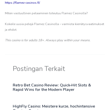
https://flamez-casinos.fi/
Miten vastuullinen pelaaminen toteutuu Flamez Casinolla?
Kokeile uusia pelejä Flamez Casinolla – varmista kierrätysvaatimukset
ja ehdot.
This casino is for adults 18+. Always play within your means.
Postingan Terkait
Retro Bet Casino Review: Quick‑Hit Slots &
Rapid Wins for the Modern Player
HighFly Casino: Meistere kurze, hochintensive