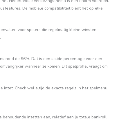
an het Nederlandse verkiezingsthema is een enorm voordeel.
features. De mobiele compatibiliteit biedt het op elke
genvallen voor spelers die regelmatig kleine winsten
.
ans rond de 96%. Dat is een solide percentage voor een
en omvangrijker wanneer ze komen. Dit spelprofiel vraagt om
 inzet. Check wel altijd de exacte regels in het spelmenu,
 behoudende inzetten aan, relatief aan je totale bankroll.