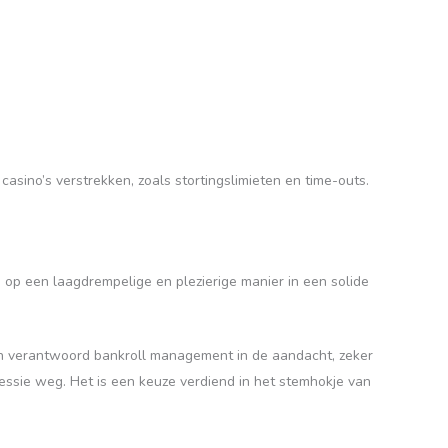
sino’s verstrekken, zoals stortingslimieten en time-outs.
 op een laagdrempelige en plezierige manier in een solide
an verantwoord bankroll management in de aandacht, zeker
lsessie weg. Het is een keuze verdiend in het stemhokje van