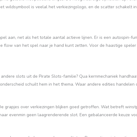
. Het wildsymbool is veelal het verkiezingslogo, en de scatter schakelt
mpel aan, net als het totale aantal actieve lijnen. Er is een autospin-f
de flow van het spel naar je hand kunt zetten. Voor de haastige speler
 andere slots uit de Pirate Slots-familie? Qua kernmechaniek handhaa
nderscheid schuilt hem in het thema. Waar andere edities handelen ov
e grapjes over verkiezingen blijken goed getroffen. Wat betreft winstpo
r, maar evenmin geen laagrenderende slot. Een gebalanceerde keuze voo