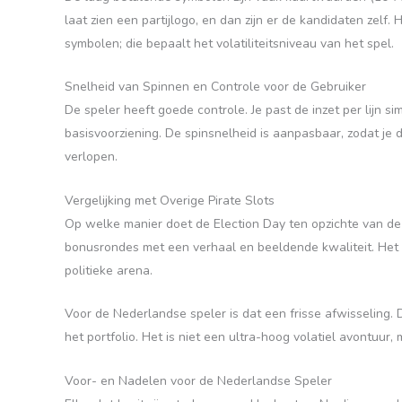
laat zien een partijlogo, en dan zijn er de kandidaten zelf
symbolen; die bepaalt het volatiliteitsniveau van het spel.
Snelheid van Spinnen en Controle voor de Gebruiker
De speler heeft goede controle. Je past de inzet per lijn si
basisvoorziening. De spinsnelheid is aanpasbaar, zodat je 
verlopen.
Vergelijking met Overige Pirate Slots
Op welke manier doet de Election Day ten opzichte van de
bonusrondes met een verhaal en beeldende kwaliteit. Het o
politieke arena.
Voor de Nederlandse speler is dat een frisse afwisseling. D
het portfolio. Het is niet een ultra-hoog volatiel avontuu
Voor- en Nadelen voor de Nederlandse Speler