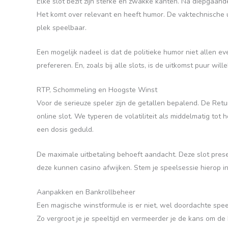
Elke slot bezit zijn sterke en zwakke kanten. Na diepgaan
Het komt over relevant en heeft humor. De vaktechnische 
plek speelbaar.
Een mogelijk nadeel is dat de politieke humor niet allen e
prefereren. En, zoals bij alle slots, is de uitkomst puur wi
RTP, Schommeling en Hoogste Winst
Voor de serieuze speler zijn de getallen bepalend. De Ret
online slot. We typeren de volatiliteit als middelmatig to
een dosis geduld.
De maximale uitbetaling behoeft aandacht. Deze slot presen
deze kunnen casino afwijken. Stem je speelsessie hierop in
Aanpakken en Bankrollbeheer
Een magische winstformule is er niet, wel doordachte speel
Zo vergroot je je speeltijd en vermeerder je de kans om d