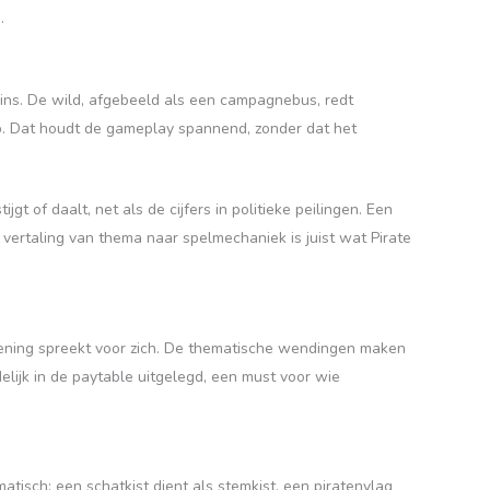
.
pins. De wild, afgebeeld als een campagnebus, redt
p. Dat houdt de gameplay spannend, zonder dat het
ijgt of daalt, net als de cijfers in politieke peilingen. Een
vertaling van thema naar spelmechaniek is juist wat Pirate
diening spreekt voor zich. De thematische wendingen maken
lijk in de paytable uitgelegd, een must voor wie
tisch: een schatkist dient als stemkist, een piratenvlag