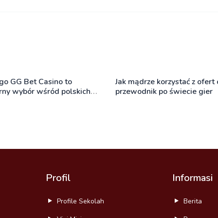
go GG Bet Casino to
Jak mądrze korzystać z ofert 
rny wybór wśród polskich
przewodnik po świecie gier
Profil
Informasi
Profile Sekolah
Berita