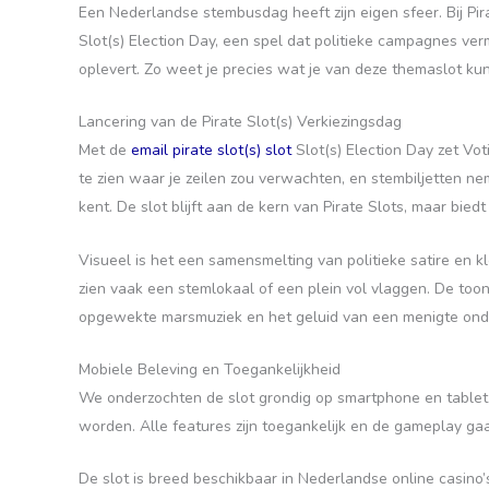
Een Nederlandse stembusdag heeft zijn eigen sfeer. Bij Pi
Slot(s) Election Day, een spel dat politieke campagnes v
oplevert. Zo weet je precies wat je van deze themaslot ku
Lancering van de Pirate Slot(s) Verkiezingsdag
Met de
email pirate slot(s) slot
Slot(s) Election Day zet Vo
te zien waar je zeilen zou verwachten, en stembiljetten n
kent. De slot blijft aan de kern van Pirate Slots, maar biedt
Visueel is het een samensmelting van politieke satire en k
zien vaak een stemlokaal of een plein vol vlaggen. De toon
opgewekte marsmuziek en het geluid van een menigte onde
Mobiele Beleving en Toegankelijkheid
We onderzochten de slot grondig op smartphone en tablet. 
worden. Alle features zijn toegankelijk en de gameplay gaat 
De slot is breed beschikbaar in Nederlandse online casino’s