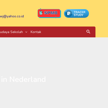
wj@yahoo.co.id
Search
udaya Sekolah
Kontak
 in Nederland