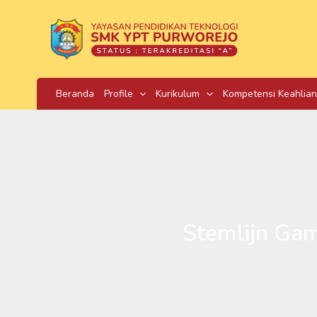
Skip
to
content
Beranda
Profile
Kurikulum
Kompetensi Keahlian
Stemlijn Gam