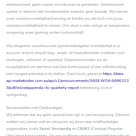
entertainment, geen manier om inkomen te genereren. Verantwoord
spelen is daarom een fundamentele waarde, geen bijzaak. Wij nemen
onze verantwoordelijkheid ernstig en bieden jou de tools om jouw
verantwoordelijkheid te nemen. Ons doel is een veilige en aangename
omgeving waar gaming onder controle blijft.
Wij integreren verantwoorde speelmaatregelen onmiddellijk in je
account. Je kunt simpel dag-, week- of maandlimieten instellen voor
stortingen, verliezen of speeltijd. Daarnaast bieden wij de
mogelijkheid om een time-out (een korte pauze) of een zelfuitsluiting
(een langere periode) in te stellen. Deze tools geven je
https://data-
api.marketindex.com.au/api/v1/announcements/XASX:WOA:6A96323
3/pdf/inline/appendix-4c-quarterly-report
beheersing over je
spelgedrag.
Samenwerken met Deskundigen
Wij erkennen dat wij geen specialisten zijn in verslavingszorg. Daarom
werken wij samen met en verwijzen wij door naar onafhankelijke
organisaties zoals
Speel Verstandig
en
CRUKS
(Centraal Register
Uitsluiting Kansspelen). Op ons platform vind je onmiddellijke links en