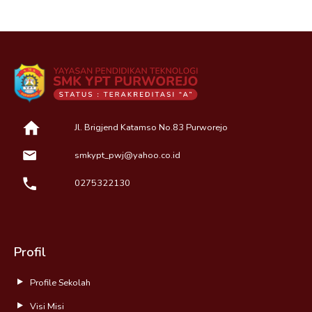
Jl. Brigjend Katamso No.83 Purworejo
smkypt_pwj@yahoo.co.id
0275322130
Profil
Profile Sekolah
Visi Misi