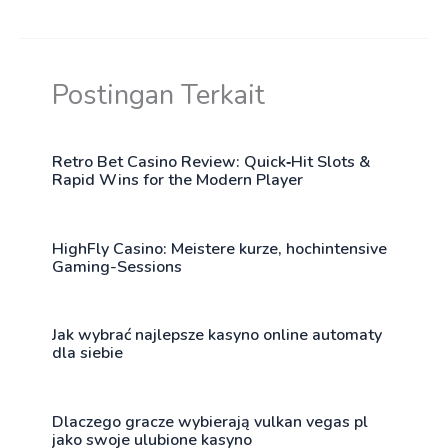
Postingan Terkait
Retro Bet Casino Review: Quick‑Hit Slots &
Rapid Wins for the Modern Player
HighFly Casino: Meistere kurze, hochintensive
Gaming-Sessions
Jak wybrać najlepsze kasyno online automaty
dla siebie
Dlaczego gracze wybierają vulkan vegas pl
jako swoje ulubione kasyno