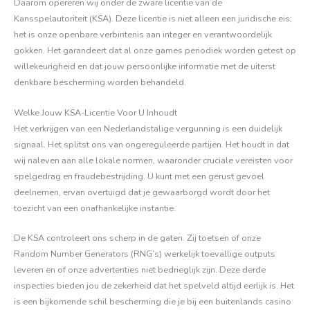
Daarom opereren wij onder de zware licentie van de
Kansspelautoriteit (KSA). Deze licentie is niet alleen een juridische eis;
het is onze openbare verbintenis aan integer en verantwoordelijk
gokken. Het garandeert dat al onze games periodiek worden getest op
willekeurigheid en dat jouw persoonlijke informatie met de uiterst
denkbare bescherming worden behandeld.
Welke Jouw KSA-Licentie Voor U Inhoudt
Het verkrijgen van een Nederlandstalige vergunning is een duidelijk
signaal. Het splitst ons van ongereguleerde partijen. Het houdt in dat
wij naleven aan alle lokale normen, waaronder cruciale vereisten voor
spelgedrag en fraudebestrijding. U kunt met een gerust gevoel
deelnemen, ervan overtuigd dat je gewaarborgd wordt door het
toezicht van een onafhankelijke instantie.
De KSA controleert ons scherp in de gaten. Zij toetsen of onze
Random Number Generators (RNG’s) werkelijk toevallige outputs
leveren en of onze advertenties niet bedrieglijk zijn. Deze derde
inspecties bieden jou de zekerheid dat het spelveld altijd eerlijk is. Het
is een bijkomende schil bescherming die je bij een buitenlands casino