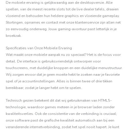
De mobiele ervaring is gelijkwaardig aan de desktopversie. Alle
spellen, van de meest recente slots tot de live dealer tafels, draaien
vloeiend en behouden hun heldere graphics en vloeiende gameplay.
Stortingen, opnames en contact met onze klantenservice zijn allen net
zo eenvoudig onderweg. Jouw gaming-avontuur past letterlijk in je
broekzak.
Specificaties van Onze Mobiele Ervaring
Wat maakt onze mobiele aanpak nu zo speciaal? Het is de focus voor
detail. De interface is gebruiksvriendelijk ontworpen voor
touchscreens, met duidelijke knoppen en een duidelijke menustructuur.
Wij zorgen ervoor dat je geen moeite hebt te zoeken naar je favoriete
spel of je accountinstellingen. Alles is binnen twee of drie tikken
bereikbaar, zodat je langer hebt om te spelen.
Technisch gezien betekent dit dat wij gebruikmaken van HTML5-
technologie, waardoor games meteen in je browser laden zonder
kwaliteitsverlies. Ook de consistentie van de verbinding is cruciaal;
onze software past de grafische kwaliteit automatisch aan bij een
veranderende internetverbinding, zodat het spel nooit hapert. Je kunt