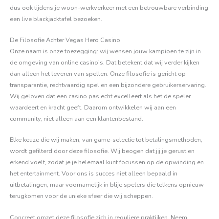
dus ook tijdens je woon-werkverkeer met een betrouwbare verbinding
een live blackjacktafel bezoeken.
De Filosofie Achter Vegas Hero Casino
Onze naam is onze toezegging: wij wensen jouw kampioen te zijn in
de omgeving van online casino’s. Dat betekent dat wij verder kijken
dan alleen het leveren van spellen. Onze filosofie is gericht op
transparantie, rechtvaardig spel en een bijzondere gebruikerservaring.
Wij geloven dat een casino pas echt excelleert als het de speler
waardeert en kracht geeft. Daarom ontwikkelen wij aan een
community, niet alleen aan een klantenbestand.
Elke keuze die wij maken, van game-selectie tot betalingsmethoden,
wordt gefilterd door deze filosofie. Wij beogen dat jij je gerust en
erkend voelt, zodat je je helemaal kunt focussen op de opwinding en
het entertainment. Voor ons is succes niet alleen bepaald in
uitbetalingen, maar voornamelijk in blije spelers die telkens opnieuw
terugkomen voor de unieke sfeer die wij scheppen.
Concreet omzet deze filosofie zich in reguliere praktijken. Neem