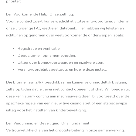
prioriteit.
Een Voorkomende Hulp: Onze Zelfhulp
Voor je contact zoekt, kun je wellicht al vlot je antwoord terugvinden in
onze uitvoerige FAQ-sectie en databank. Hier hebben wij teksten en
richtlijnen opgenomen over veelvoorkomende onderwerpen, zoals:
Registratie en verificatie.
Depositie- en opnamemethoden.
Uitleg over bonusvoorwaarden en inzetvereisten.
Verantwoordelijk speeltools en hoe je deze instelt.
Die bronnen zijn 24/7 beschikbaar en kunnen je onmiddellijk bijstaan,
zelfs op tijden dat je liever niet contact opneemt of chat. Wij breiden uit
deze kennisbank continu aan met nieuwe gidsen, bijvoorbeeld over de
specifieke regels van een nieuw live casino spel of een stapsgewijze
uitleg voor het instellen van kinderbeveiliging.
Een Vergunning en Beveiliging: Ons Fundament
Vertrouwelijkheid is van het grootste belang in onze samenwerking.