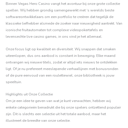
Binnen Vegas Hero Casino vangt het avontuur bij onze grote collectie
spellen. Wij hebben grondig samengewerkt met ‘s werelds beste
softwareontwikkelaars om een portfolio te creëren dat tegelijk de
klassieke liefhebber alsmede de zoeker naar nieuwigheid aantrekt. Van
iconische fruitautomaten tot complexe videopokertafels en
levensechte live casino games, in ons vind je het allemaal.
Onze focus ligt op kwaliteit en diversiteit. Wij snappen dat smaken
uiteenlopen, dus ons aanbod is constant in beweging. Elke maand
ontvangen wij nieuwe titels, zodat er altijd iets nieuws te ontdekken
ligt. Of je nu prefereert meeslepende verhaallijnen met bonusronden
of de pure eenvoud van een roulettewiel, onze bibliotheek is jouw
speeltuin.
Highlights uit Onze Collectie
Om je een idee te geven van wat je kunt verwachten, hebben wij
enkele categorieën benadrukt die bij onze spelers ontzettend populair
zijn. Dit is slechts een selectie uit het totale aanbod, maar het
illustreert de breedte van onze selectie.