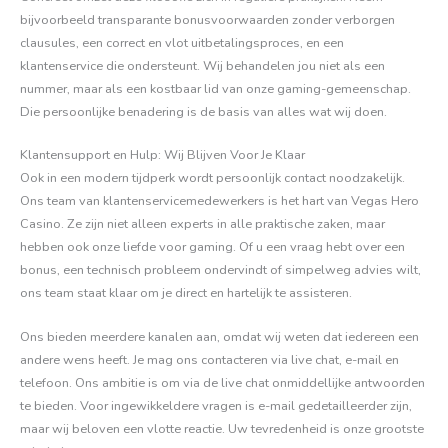
bijvoorbeeld transparante bonusvoorwaarden zonder verborgen
clausules, een correct en vlot uitbetalingsproces, en een
klantenservice die ondersteunt. Wij behandelen jou niet als een
nummer, maar als een kostbaar lid van onze gaming-gemeenschap.
Die persoonlijke benadering is de basis van alles wat wij doen.
Klantensupport en Hulp: Wij Blijven Voor Je Klaar
Ook in een modern tijdperk wordt persoonlijk contact noodzakelijk.
Ons team van klantenservicemedewerkers is het hart van Vegas Hero
Casino. Ze zijn niet alleen experts in alle praktische zaken, maar
hebben ook onze liefde voor gaming. Of u een vraag hebt over een
bonus, een technisch probleem ondervindt of simpelweg advies wilt,
ons team staat klaar om je direct en hartelijk te assisteren.
Ons bieden meerdere kanalen aan, omdat wij weten dat iedereen een
andere wens heeft. Je mag ons contacteren via live chat, e-mail en
telefoon. Ons ambitie is om via de live chat onmiddellijke antwoorden
te bieden. Voor ingewikkeldere vragen is e-mail gedetailleerder zijn,
maar wij beloven een vlotte reactie. Uw tevredenheid is onze grootste