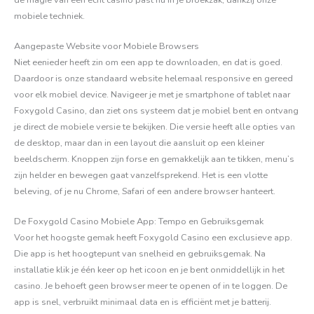
mobiele techniek.
Aangepaste Website voor Mobiele Browsers
Niet eenieder heeft zin om een app te downloaden, en dat is goed.
Daardoor is onze standaard website helemaal responsive en gereed
voor elk mobiel device. Navigeer je met je smartphone of tablet naar
Foxygold Casino, dan ziet ons systeem dat je mobiel bent en ontvang
je direct de mobiele versie te bekijken. Die versie heeft alle opties van
de desktop, maar dan in een layout die aansluit op een kleiner
beeldscherm. Knoppen zijn forse en gemakkelijk aan te tikken, menu’s
zijn helder en bewegen gaat vanzelfsprekend. Het is een vlotte
beleving, of je nu Chrome, Safari of een andere browser hanteert.
De Foxygold Casino Mobiele App: Tempo en Gebruiksgemak
Voor het hoogste gemak heeft Foxygold Casino een exclusieve app.
Die app is het hoogtepunt van snelheid en gebruiksgemak. Na
installatie klik je één keer op het icoon en je bent onmiddellijk in het
casino. Je behoeft geen browser meer te openen of in te loggen. De
app is snel, verbruikt minimaal data en is efficiënt met je batterij.