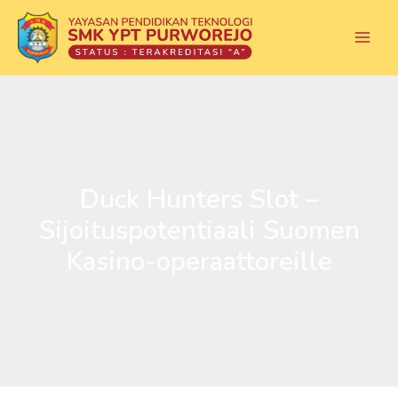
Skip
Main
to
Menu
content
Duck Hunters Slot –
Sijoituspotentiaali Suomen
Kasino-operaattoreille
e
e