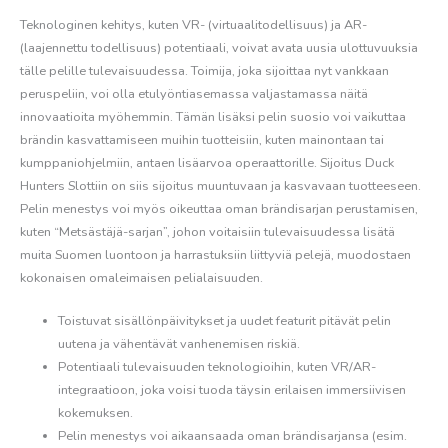
Teknologinen kehitys, kuten VR- (virtuaalitodellisuus) ja AR-
(laajennettu todellisuus) potentiaali, voivat avata uusia ulottuvuuksia
tälle pelille tulevaisuudessa. Toimija, joka sijoittaa nyt vankkaan
peruspeliin, voi olla etulyöntiasemassa valjastamassa näitä
innovaatioita myöhemmin. Tämän lisäksi pelin suosio voi vaikuttaa
brändin kasvattamiseen muihin tuotteisiin, kuten mainontaan tai
kumppaniohjelmiin, antaen lisäarvoa operaattorille. Sijoitus Duck
Hunters Slottiin on siis sijoitus muuntuvaan ja kasvavaan tuotteeseen.
Pelin menestys voi myös oikeuttaa oman brändisarjan perustamisen,
kuten “Metsästäjä-sarjan”, johon voitaisiin tulevaisuudessa lisätä
muita Suomen luontoon ja harrastuksiin liittyviä pelejä, muodostaen
kokonaisen omaleimaisen pelialaisuuden.
Toistuvat sisällönpäivitykset ja uudet featurit pitävät pelin
uutena ja vähentävät vanhenemisen riskiä.
Potentiaali tulevaisuuden teknologioihin, kuten VR/AR-
integraatioon, joka voisi tuoda täysin erilaisen immersiivisen
kokemuksen.
Pelin menestys voi aikaansaada oman brändisarjansa (esim.