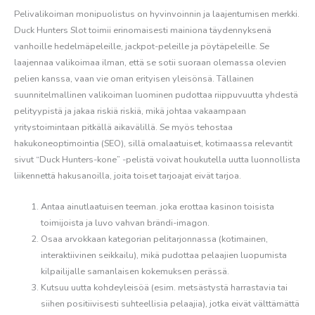
Pelivalikoiman monipuolistus on hyvinvoinnin ja laajentumisen merkki.
Duck Hunters Slot toimii erinomaisesti mainiona täydennyksenä
vanhoille hedelmäpeleille, jackpot-peleille ja pöytäpeleille. Se
laajennaa valikoimaa ilman, että se sotii suoraan olemassa olevien
pelien kanssa, vaan vie oman erityisen yleisönsä. Tällainen
suunnitelmallinen valikoiman luominen pudottaa riippuvuutta yhdestä
pelityypistä ja jakaa riskiä riskiä, mikä johtaa vakaampaan
yritystoimintaan pitkällä aikavälillä. Se myös tehostaa
hakukoneoptimointia (SEO), sillä omalaatuiset, kotimaassa relevantit
sivut “Duck Hunters-kone” -pelistä voivat houkutella uutta luonnollista
liikennettä hakusanoilla, joita toiset tarjoajat eivät tarjoa.
Antaa ainutlaatuisen teeman. joka erottaa kasinon toisista
toimijoista ja luvo vahvan brändi-imagon.
Osaa arvokkaan kategorian pelitarjonnassa (kotimainen,
interaktiivinen seikkailu), mikä pudottaa pelaajien luopumista
kilpailijalle samanlaisen kokemuksen perässä.
Kutsuu uutta kohdeyleisöä (esim. metsästystä harrastavia tai
siihen positiivisesti suhteellisia pelaajia), jotka eivät välttämättä