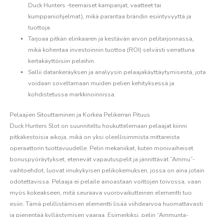
Duck Hunters -teemaiset kampanjat, vaatteet tai
kumppaniohjelmat), mikä parantaa brändin esiintyvyyttä ja
tuottoja.
Tarjoaa pitkän elinkaaren ja kestävän arvon pelitarjonnassa,
mikä kohentaa investoinnin tuottoa (ROI) selvästi verrattuna
kertakäyttöisiin peleihin.
Sallii datankeräyksen ja analyysin pelaajakäyttäytymisestä, jota
voidaan soveltamaan muiden pelien kehityksessä ja
kohdistetussa markkinoinnissa.
Pelaajien Sitouttaminen ja Korkea Pelikerran Pituus
Duck Hunters Slot on suunniteltu houkuttelemaan pelaajat kiinni
pitkäkestoisia aikoja, mikä on yksi oleellisimmista mittareista
operaattorin tuottavuudelle. Pelin mekaniikat, kuten monivaiheiset
bonuspyöräytykset, etenevät vapautuspelit ja jännittävät ”Ammu”-
vaihtoehdot, luovat imukykyisen pelikokemuksen, jossa on aina jotain
odotettavissa. Pelaaja ei pelaile ainoastaan voittojen toivossa, vaan
myös kokeakseen, mitä seuraava vuorovaikutteinen elementti tuo
esiin. Tämä pelillistämisen elementti lisää viihdearvoa huomattavasti
ja pienentää kyllästymisen vaaraa. Esimerkiksi, pelin “Ammunta-