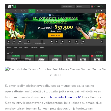
e
e
e
e
e
e
Suomen pelimarkkinat ovat alituisessa muutoksessa, ja kasino-
operaattorien on löydettävä tuotteita, jotka eivät vain viihdytä, vaan
tuottavat myös kestävää arvoa
https://duckhunters.fi/
. Duck Hunters
Slot esiintyy kiinnostavana vaihtoehtona, joka kokoaa suomalaisille
omakohtaisen teeman, korkean pelaajasuosion ja luotettavan