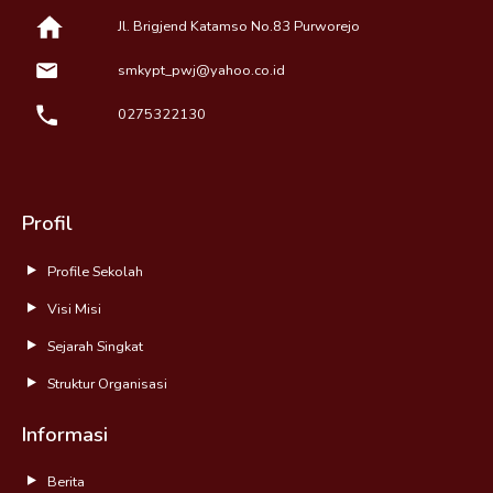
Jl. Brigjend Katamso No.83 Purworejo
smkypt_pwj@yahoo.co.id
0275322130
Profil
Profile Sekolah
Visi Misi
Sejarah Singkat
Struktur Organisasi
Informasi
Berita