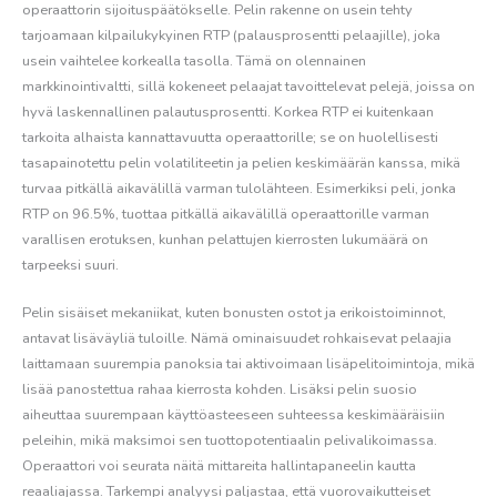
operaattorin sijoituspäätökselle. Pelin rakenne on usein tehty
tarjoamaan kilpailukykyinen RTP (palausprosentti pelaajille), joka
usein vaihtelee korkealla tasolla. Tämä on olennainen
markkinointivaltti, sillä kokeneet pelaajat tavoittelevat pelejä, joissa on
hyvä laskennallinen palautusprosentti. Korkea RTP ei kuitenkaan
tarkoita alhaista kannattavuutta operaattorille; se on huolellisesti
tasapainotettu pelin volatiliteetin ja pelien keskimäärän kanssa, mikä
turvaa pitkällä aikavälillä varman tulolähteen. Esimerkiksi peli, jonka
RTP on 96.5%, tuottaa pitkällä aikavälillä operaattorille varman
varallisen erotuksen, kunhan pelattujen kierrosten lukumäärä on
tarpeeksi suuri.
Pelin sisäiset mekaniikat, kuten bonusten ostot ja erikoistoiminnot,
antavat lisäväyliä tuloille. Nämä ominaisuudet rohkaisevat pelaajia
laittamaan suurempia panoksia tai aktivoimaan lisäpelitoimintoja, mikä
lisää panostettua rahaa kierrosta kohden. Lisäksi pelin suosio
aiheuttaa suurempaan käyttöasteeseen suhteessa keskimääräisiin
peleihin, mikä maksimoi sen tuottopotentiaalin pelivalikoimassa.
Operaattori voi seurata näitä mittareita hallintapaneelin kautta
reaaliajassa. Tarkempi analyysi paljastaa, että vuorovaikutteiset