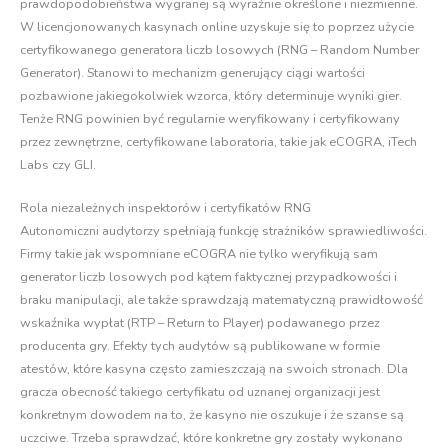
prawdopodobieństwa wygranej są wyraźnie określone i niezmienne.
W licencjonowanych kasynach online uzyskuje się to poprzez użycie
certyfikowanego generatora liczb losowych (RNG – Random Number
Generator). Stanowi to mechanizm generujący ciągi wartości
pozbawione jakiegokolwiek wzorca, który determinuje wyniki gier.
Tenże RNG powinien być regularnie weryfikowany i certyfikowany
przez zewnętrzne, certyfikowane laboratoria, takie jak eCOGRA, iTech
Labs czy GLI.
Rola niezależnych inspektorów i certyfikatów RNG
Autonomiczni audytorzy spełniają funkcję strażników sprawiedliwości.
Firmy takie jak wspomniane eCOGRA nie tylko weryfikują sam
generator liczb losowych pod kątem faktycznej przypadkowości i
braku manipulacji, ale także sprawdzają matematyczną prawidłowość
wskaźnika wypłat (RTP – Return to Player) podawanego przez
producenta gry. Efekty tych audytów są publikowane w formie
atestów, które kasyna często zamieszczają na swoich stronach. Dla
gracza obecność takiego certyfikatu od uznanej organizacji jest
konkretnym dowodem na to, że kasyno nie oszukuje i że szanse są
uczciwe. Trzeba sprawdzać, które konkretne gry zostały wykonano