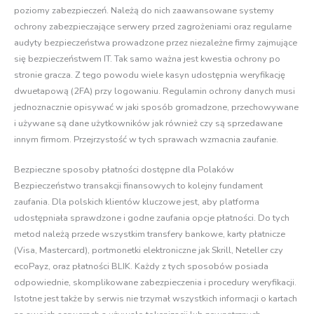
poziomy zabezpieczeń. Należą do nich zaawansowane systemy
ochrony zabezpieczające serwery przed zagrożeniami oraz regularne
audyty bezpieczeństwa prowadzone przez niezależne firmy zajmujące
się bezpieczeństwem IT. Tak samo ważna jest kwestia ochrony po
stronie gracza. Z tego powodu wiele kasyn udostępnia weryfikację
dwuetapową (2FA) przy logowaniu. Regulamin ochrony danych musi
jednoznacznie opisywać w jaki sposób gromadzone, przechowywane
i używane są dane użytkowników jak również czy są sprzedawane
innym firmom. Przejrzystość w tych sprawach wzmacnia zaufanie.
Bezpieczne sposoby płatności dostępne dla Polaków
Bezpieczeństwo transakcji finansowych to kolejny fundament
zaufania. Dla polskich klientów kluczowe jest, aby platforma
udostępniała sprawdzone i godne zaufania opcje płatności. Do tych
metod należą przede wszystkim transfery bankowe, karty płatnicze
(Visa, Mastercard), portmonetki elektroniczne jak Skrill, Neteller czy
ecoPayz, oraz płatności BLIK. Każdy z tych sposobów posiada
odpowiednie, skomplikowane zabezpieczenia i procedury weryfikacji.
Istotne jest także by serwis nie trzymał wszystkich informacji o kartach