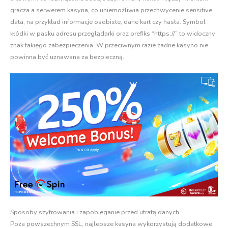
gracza a serwerem kasyna, co uniemożliwia przechwycenie sensitive
data, na przykład informacje osobiste, dane kart czy hasła. Symbol
kłódki w pasku adresu przeglądarki oraz prefiks “https://” to widoczny
znak takiego zabezpieczenia. W przeciwnym razie żadne kasyno nie
powinna być uznawana za bezpieczną.
Sposoby szyfrowania i zapobieganie przed utratą danych
Poza powszechnym SSL, najlepsze kasyna wykorzystują dodatkowe