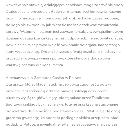
Nawet w najsprawniej działających serwisach mogą zdarzyć się spory.
Dlatego jasna procedura składania reklamacji jest konieczna. Kasyno
powinno precyzyjnie informować, jak krok po kroku złożyć problem,
do kogo się zwrócić i w jakim czasie można oczekiwać rozpatrzenia
sprawy. Wstępnym etapem jest zawsze kontakt z wewnątrzfirmowym
działem obsługi klienta kasyna. Jeśli odpowiedź nie zadowala gracza,
powinien on mieć prawo wnieść odwołanie do organu nadzorczego,
który wydał licencję. Organy te często oferują bezpłatne, mediacyjne
procedury rozwiązywania sporów, które stanowią dodatkową
warstwę ochrony dla konsumenta.
Alternatywy dla Gambloria Casino w Polsce
Dla graczy, którzy kładą nacisk na całkowitą zgodność z polskim
prawem i bezpośrednią ochronę prawną, istnieją dozwolone
alternatywy. Są to głównie gry udostępniane przez Totalizator
Sportowy (zakłady bukmacherskie, loterie) oraz kasyna stacjonarne
prowadzące działalność na podstawie koncesji. Wybierając tę opcję,
gracz ma gwarancję, że podmiot podlega polskim przepisom, płaci
podatki w Polsce, a ewentualne reklamacje rozpatrywane są przez