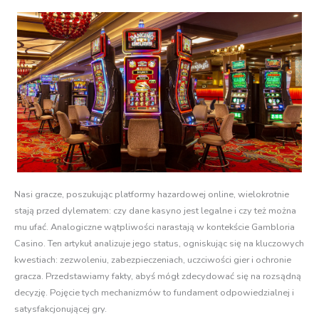
e
e
e
e
e
Nasi gracze, poszukując platformy hazardowej online, wielokrotnie
stają przed dylematem: czy dane kasyno jest legalne i czy też można
e
mu ufać. Analogiczne wątpliwości narastają w kontekście Gambloria
Casino. Ten artykuł analizuje jego status, ogniskując się na kluczowych
kwestiach: zezwoleniu, zabezpieczeniach, uczciwości gier i ochronie
gracza. Przedstawiamy fakty, abyś mógł zdecydować się na rozsądną
decyzję. Pojęcie tych mechanizmów to fundament odpowiedzialnej i
satysfakcjonującej gry.