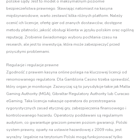
polskie sądy. Jest to model o maksymalnym poziomie
bezpieczeństwa prawnego. Stawiając natomiast na kasyna
międzynarodowe, warto zestawić kilka różnych platform. Należy
ocenić ich licencje, ofertę gier od znanych dostawców, dostępne
metody płatności, jakość obsługi klienta w języku polskim oraz ogólną
reputację. Zrobienie świadomego wyboru pochłania czasu na
research, ale jest to inwestycja, która może zabezpieczyć przed
przyszłymi problemami.
Regulacje i regulacje prawne
Zgodność z prawem kasyna online polega na kluczowej licencji od
renomowanego regulatora. Dla Gambloria Casino trzeba sprawdzić,
który organ je monitoruje. Zazwyczaj są to jurysdykcje takie jak Malta
Gaming Authority (MGA), Gibraltar Regulatory Authority lub Curacao
eGaming. Taka licencja nakazuje operatora do przestrzegania
rygorystycznych zasad etycznej gry, zabezpieczenia finansowego i
kontrolowanego hazardu. Operatorzy poddawani są regularnym
audytom, co gwarantuje graczom pewien poziom gwarancji. Polski
system prawny, oparty na ustawie hazardowej z 2009 roku, jest
wyraźny: legalnie na terytorium Polski mogą funkcjonować tylko