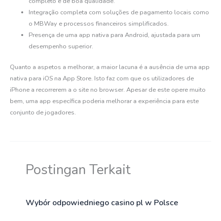
completo e de boa qualidade.
Integração completa com soluções de pagamento locais como
o MBWay e processos financeiros simplificados.
Presença de uma app nativa para Android, ajustada para um
desempenho superior.
Quanto a aspetos a melhorar, a maior lacuna é a ausência de uma app
nativa para iOS na App Store. Isto faz com que os utilizadores de
iPhone a recorrerem a o site no browser. Apesar de este opere muito
bem, uma app específica poderia melhorar a experiência para este
conjunto de jogadores.
Postingan Terkait
Wybór odpowiedniego casino pl w Polsce