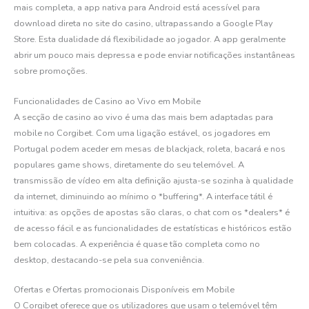
mais completa, a app nativa para Android está acessível para
download direta no site do casino, ultrapassando a Google Play
Store. Esta dualidade dá flexibilidade ao jogador. A app geralmente
abrir um pouco mais depressa e pode enviar notificações instantâneas
sobre promoções.
Funcionalidades de Casino ao Vivo em Mobile
A secção de casino ao vivo é uma das mais bem adaptadas para
mobile no Corgibet. Com uma ligação estável, os jogadores em
Portugal podem aceder em mesas de blackjack, roleta, bacará e nos
populares game shows, diretamente do seu telemóvel. A
transmissão de vídeo em alta definição ajusta-se sozinha à qualidade
da internet, diminuindo ao mínimo o *buffering*. A interface tátil é
intuitiva: as opções de apostas são claras, o chat com os *dealers* é
de acesso fácil e as funcionalidades de estatísticas e históricos estão
bem colocadas. A experiência é quase tão completa como no
desktop, destacando-se pela sua conveniência.
Ofertas e Ofertas promocionais Disponíveis em Mobile
O Corgibet oferece que os utilizadores que usam o telemóvel têm