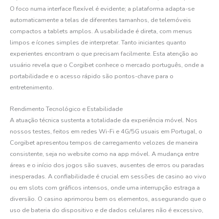
O foco numa interface flexível é evidente; a plataforma adapta-se
automaticamente a telas de diferentes tamanhos, de telemóveis
compactos a tablets amplos. A usabilidade é direta, com menus
limpos e ícones simples de interpretar. Tanto iniciantes quanto
experientes encontram o que precisam facilmente. Esta atenção ao
usuário revela que o Corgibet conhece o mercado português, onde a
portabilidade e o acesso rápido são pontos-chave para o
entretenimento.
Rendimento Tecnológico e Estabilidade
A atuação técnica sustenta a totalidade da experiência móvel. Nos
nossos testes, feitos em redes Wi-Fi e 4G/5G usuais em Portugal, o
Corgibet apresentou tempos de carregamento velozes de maneira
consistente, seja no website como na app móvel. A mudança entre
áreas e o início dos jogos são suaves, ausentes de erros ou paradas
inesperadas. A confiabilidade é crucial em sessões de casino ao vivo
ou em slots com gráficos intensos, onde uma interrupção estraga a
diversão. O casino aprimorou bem os elementos, assegurando que o
uso de bateria do dispositivo e de dados celulares não é excessivo,