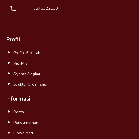
0275322130
Profil
Profile Sekolah
Visi Misi
Sejarah Singkat
Struktur Organisasi
Informasi
Berita
Pengumuman
Download