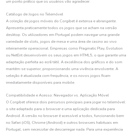
um ponto prático que os usuários vão agradecer.
Catálogo de Jogos no Telemóvel
A coleção de jogos móveis do Corgibet é extensa e abrangente.
Apresenta praticamente todos os jogos que se acham na versão
desktop. Os utilizadores em Portugal podem navegar uma grande
variedade de slots, jogos de mesa e uma área de casino ao vivo
inteiramente operacional. Empresas como Pragmatic Play, Evolution
ou NetEnt desenvolvem os seus jogos em HTML5, o que garante uma
adaptação perfeita ao ecrã tátil. A excelência dos gráficos e do som
mantém-se superior, proporcionando uma vivência envolvente. A
seleção é atualizada com frequência, e os novos jogos ficam
imediatamente disponíveis para mobile.
Compatibilidade e Acesso: Navegador vs. Aplicação Móvel
O Corgibet oferece dois percursos principais para jogar no telemóvel:
o site adaptado para o browser e uma aplicação dedicada para
Android. A versão no browser é acessível a todos, funcionando bem
no Safari (iOS), Chrome (Android) e outros browsers habituais em
Portugal, sem necessitar de descarregar nada. Para uma experiência