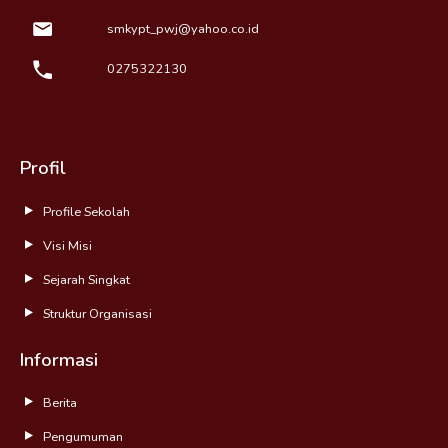
smkypt_pwj@yahoo.co.id
0275322130
Profil
Profile Sekolah
Visi Misi
Sejarah Singkat
Struktur Organisasi
Informasi
Berita
Pengumuman