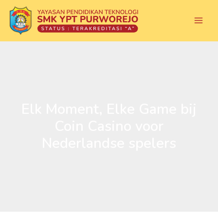
Skip
Main
to
Menu
content
Elk Moment, Elke Game bij
Coin Casino voor
Nederlandse spelers
e
e