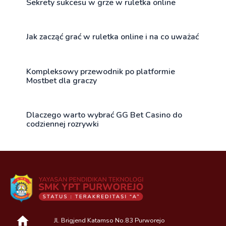
Sekrety sukcesu w grze w ruletka online
Jak zacząć grać w ruletka online i na co uważać
Kompleksowy przewodnik po platformie
Mostbet dla graczy
Dlaczego warto wybrać GG Bet Casino do
codziennej rozrywki
Jl. Brigjend Katamso No.83 Purworejo