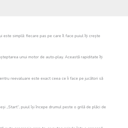
 este simplă: fiecare pas pe care îl face puiul îți crește
șteptarea unui motor de auto‑play. Această rapiditate îți
entru reevaluare este exact ceea ce îi face pe jucători să
și „Start”, puiul își începe drumul peste o grilă de plăci de