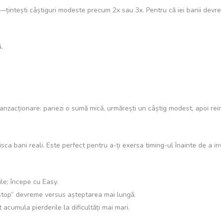
țintești câștiguri modeste precum 2x sau 3x. Pentru că iei banii devreme
.
zacționare: pariezi o sumă mică, urmărești un câștig modest, apoi reiniț
sca bani reali. Este perfect pentru a-ți exersa timing-ul înainte de a in
ile; începe cu Easy.
stop” devreme versus așteptarea mai lungă.
 acumula pierderile la dificultăți mai mari.