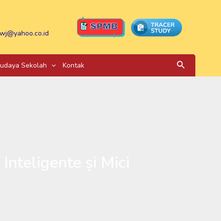
wj@yahoo.co.id
Search
udaya Sekolah
Kontak
nteligente și Mici