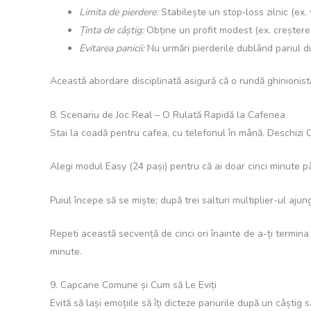
Limita de pierdere:
Stabilește un stop‑loss zilnic (ex. €
Ținta de câștig:
Obține un profit modest (ex. creștere
Evitarea panicii:
Nu urmări pierderile dublând pariul 
Această abordare disciplinată asigură că o rundă ghinionistă 
8. Scenariu de Joc Real – O Rulată Rapidă la Cafenea
Stai la coadă pentru cafea, cu telefonul în mână. Deschizi
Alegi modul Easy (24 pași) pentru că ai doar cinci minute
Puiul începe să se miște; după trei salturi multiplier-ul aj
Repeti această secvență de cinci ori înainte de a-ți termina 
minute.
9. Capcane Comune și Cum să Le Eviți
Evită să lași emoțiile să îți dicteze pariurile după un câștig 