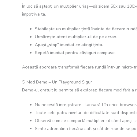
În loc să aștepți un multiplier uriaș—să zicem 50x sau 100x—
împotriva ta.
Stabilește un multiplier țintă înainte de fiecare rundă
Urmărește atent multiplier-ul de pe ecran.
Apași „stop” imediat ce atingi ținta.
Repetă imediat pentru câștiguri compuse.
Această abordare transformă fiecare rundă într-un micro‑tran
5. Mod Demo – Un Playground Sigur
Demo-ul gratuit îți permite să explorezi fiecare mod fără a ri
Nu necesită înregistrare—lansază-l în orice browser.
Toate cele patru niveluri de dificultate sunt disponib
Observă cum se comportă multiplier-ul când apeși „
Simte adrenalina fiecărui salt și cât de repede se pot