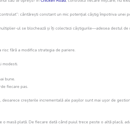
inui sau te oprești? În
Chicken Road
, controlezi fiecare mișcare; nu ex
ontrolat”: cântărești constant un mic potențial câștig împotriva unei posi
ultiplier-ul se blochează și îți colectezi câștigurile—adesea destul de
la risc fără a modifica strategia de pariere.
i modesti.
mai bune.
de fiecare pas.
 deoarece creșterile incrementală ale pașilor sunt mai ușor de gestiona
 o masă plată. De fiecare dată când puiul trece peste o altă placă, adau