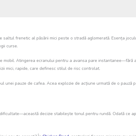
saltul frenetic al păsării mici peste o stradă aglomerată. Esența jocului
gii curse.
 pe mobil. Atingerea ecranului pentru a avansa pare instantanee—fără a
ii mici, rapide, care definesc stilul de risc controlat.
timpul unei pauze de cafea. Acea explozie de acțiune urmată de o pauză p
 dificultate—această decizie stabilește tonul pentru rundă. Odată ce ape