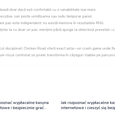
ează doar dacă ești confortabil cu o variabilitate mai mare.
secutive, sari peste următoarea sau redu temporar pariul.
are pas este independent; nu există memorie în rezultatele RNG.
ținta ta cu doar un pas, menține până ajunge la obiectivul presetat—câș
cul disciplinat, Chicken Road oferă exact asta—un crash game unde fie
cum riscul controlat se poate transforma în câștiguri stabile pe parcursu
zpoznać wypłacalne kasyna
Jak rozpoznać wypłacalne ka
towe i bezpiecznie grać
internetowe i cieszyć się bez
grą