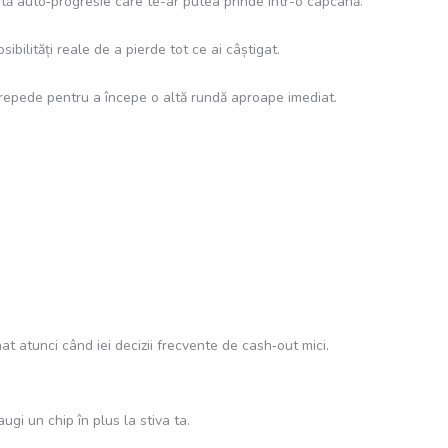
istă auto‑progresie care te-ar putea prinde într-o capcană.
bilități reale de a pierde tot ce ai câștigat.
 repede pentru a începe o altă rundă aproape imediat.
t atunci când iei decizii frecvente de cash‑out mici.
gi un chip în plus la stiva ta.