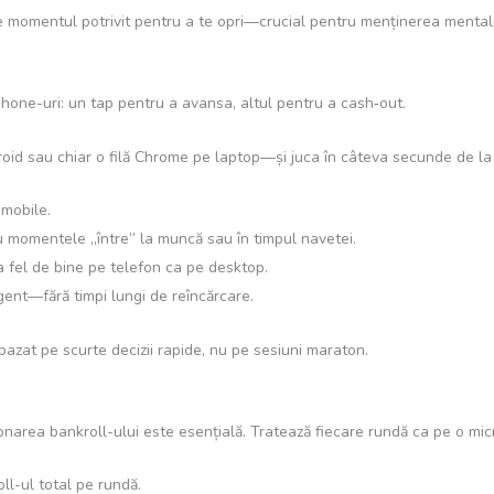
momentul potrivit pentru a te opri—crucial pentru menținerea mentalită
hone-uri: un tap pentru a avansa, altul pentru a cash‑out.
roid sau chiar o filă Chrome pe laptop—și juca în câteva secunde de la
 mobile.
u momentele „între” la muncă sau în timpul navetei.
a fel de bine pe telefon ca pe desktop.
ent—fără timpi lungi de reîncărcare.
 bazat pe scurte decizii rapide, nu pe sesiuni maraton.
ionarea bankroll-ului este esențială. Tratează fiecare rundă ca pe o mic
ll-ul total pe rundă.