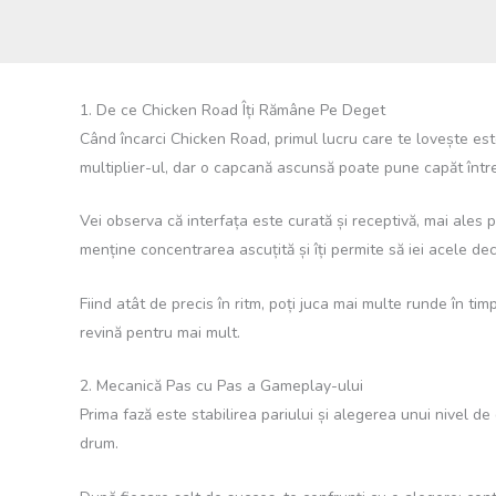
1. De ce Chicken Road Îți Rămâne Pe Deget
Când încarci Chicken Road, primul lucru care te lovește este 
multiplier-ul, dar o capcană ascunsă poate pune capăt între
Vei observa că interfața este curată și receptivă, mai ales
menține concentrarea ascuțită și îți permite să iei acele deciz
Fiind atât de precis în ritm, poți juca mai multe runde în 
revină pentru mai mult.
2. Mecanică Pas cu Pas a Gameplay-ului
Prima fază este stabilirea pariului și alegerea unui nivel de
drum.