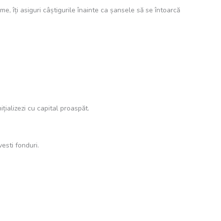
, îți asiguri câștigurile înainte ca șansele să se întoarcă
ializezi cu capital proaspăt.
vesti fonduri.