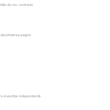
ții de risc controlat.
 deschiderea paginii.
ro‑investiție independentă.