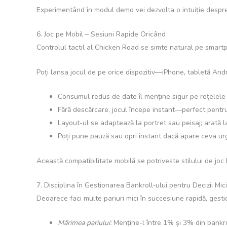
Experimentând în modul demo vei dezvolta o intuiție despre 
6. Joc pe Mobil – Sesiuni Rapide Oricând
Controlul tactil al Chicken Road se simte natural pe smartp
Poți lansa jocul de pe orice dispozitiv—iPhone, tabletă And
Consumul redus de date îl menține sigur pe rețelele
Fără descărcare, jocul începe instant—perfect pentr
Layout-ul se adaptează la portret sau peisaj; arată l
Poți pune pauză sau opri instant dacă apare ceva urg
Această compatibilitate mobilă se potrivește stilului de joc
7. Disciplina în Gestionarea Bankroll‑ului pentru Decizii Mici
Deoarece faci multe pariuri mici în succesiune rapidă, gest
Mărimea pariului:
Menține-l între 1% și 3% din bankro