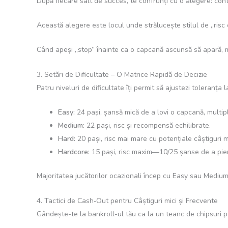
După fiecare salt de succes, te confrunți cu o alegere: cont
Această alegere este locul unde strălucește stilul de „risc c
Când apeși „stop” înainte ca o capcană ascunsă să apară, m
3. Setări de Dificultate – O Matrice Rapidă de Decizie
Patru niveluri de dificultate îți permit să ajustezi toleranța 
Easy:
24 pași, șansă mică de a lovi o capcană, multipl
Medium:
22 pași, risc și recompensă echilibrate.
Hard:
20 pași, risc mai mare cu potențiale câștiguri 
Hardcore:
15 pași, risc maxim—10/25 șanse de a pier
Majoritatea jucătorilor ocazionali încep cu Easy sau Medium,
4. Tactici de Cash‑Out pentru Câștiguri mici și Frecvente
Gândește-te la bankroll-ul tău ca la un teanc de chipsuri pe