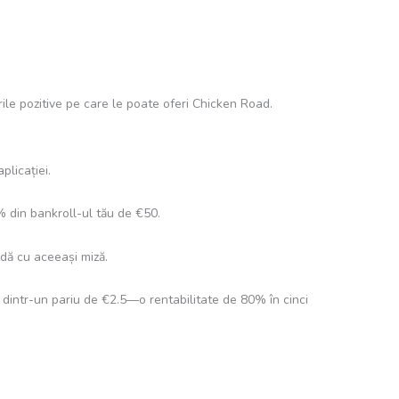
urile pozitive pe care le poate oferi Chicken Road.
licației.
 din bankroll-ul tău de €50.
ndă cu aceeași miză.
.5 dintr-un pariu de €2.5—o rentabilitate de 80% în cinci