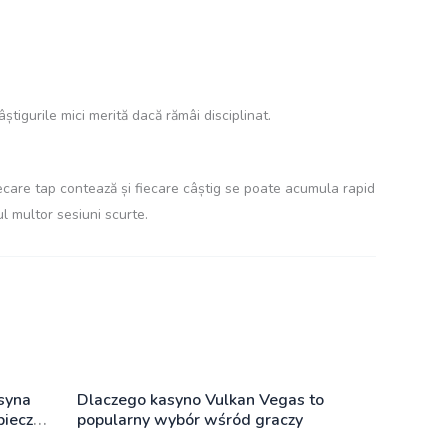
tigurile mici merită dacă rămâi disciplinat.
care tap contează și fiecare câștig se poate acumula rapid
l multor sesiuni scurte.
syna
Dlaczego kasyno Vulkan Vegas to
pieczną
popularny wybór wśród graczy