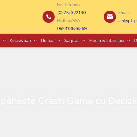
No Telepon
(0275) 322130
Email
Hotline/WA
smkypt_p
082313838369
Kesiswaan
Humas
Sarpras
Media & Informasi
B
pânește Crash Game cu Decizii I