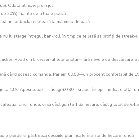
5). Odată atins, ieși din joc.
 de 20%) înainte de a lua o pauză.
după un setback; resetează la mărimea de bază.
nu îți șterge întregul bankroll, în timp ce te lasă să profiți de streak-
 Chicken Road din browser-ul telefonului—fără nevoie de descărcare a ap
 până când sosesc comanda. Pariem €0.50—un procent confortabil de 1%
unge la 1.8x. Apeși „stop”—câștigi €0.90—și apoi începi imediat o altă ru
cafeaua: cinci runde, cinci câștiguri la 1.8x fiecare, câștig total de €4
sau o pierdere; păstrează deciziile planificate înainte de fiecare rundă.