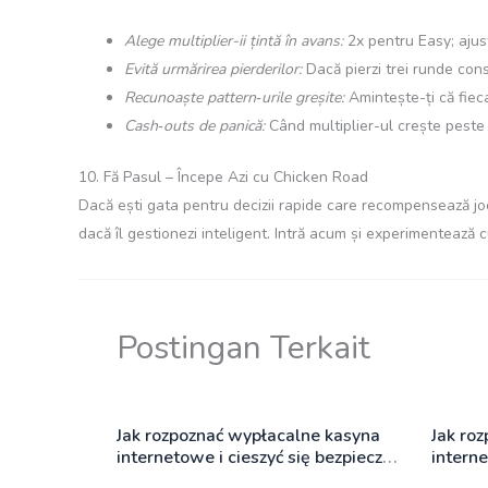
Alege multiplier-ii țintă în avans:
2x pentru Easy; ajust
Evită urmărirea pierderilor:
Dacă pierzi trei runde con
Recunoaște pattern‑urile greșite:
Amintește-ți că fiec
Cash‑outs de panică:
Când multiplier-ul crește peste 
10. Fă Pasul – Începe Azi cu Chicken Road
Dacă ești gata pentru decizii rapide care recompensează jo
dacă îl gestionezi inteligent. Intră acum și experimentează 
Postingan Terkait
Jak rozpoznać wypłacalne kasyna
Jak ro
internetowe i cieszyć się bezpieczną
interne
grą
online