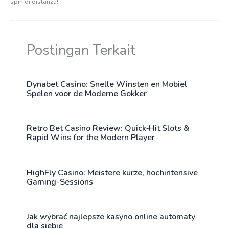
spin di distanza!
Postingan Terkait
Dynabet Casino: Snelle Winsten en Mobiel
Spelen voor de Moderne Gokker
Retro Bet Casino Review: Quick‑Hit Slots &
Rapid Wins for the Modern Player
HighFly Casino: Meistere kurze, hochintensive
Gaming-Sessions
Jak wybrać najlepsze kasyno online automaty
dla siebie