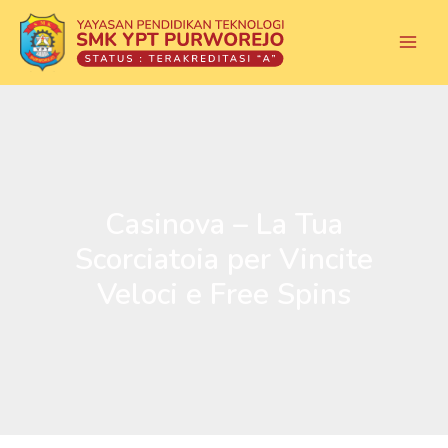
Skip
Main
to
Menu
content
Casinova – La Tua
Scorciatoia per Vincite
Veloci e Free Spins
e
e