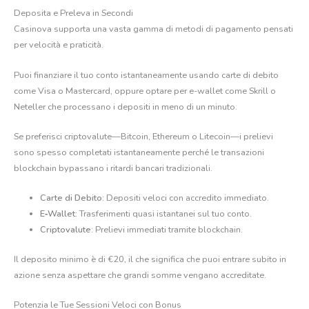
Deposita e Preleva in Secondi
Casinova supporta una vasta gamma di metodi di pagamento pensati
per velocità e praticità.
Puoi finanziare il tuo conto istantaneamente usando carte di debito
come Visa o Mastercard, oppure optare per e-wallet come Skrill o
Neteller che processano i depositi in meno di un minuto.
Se preferisci criptovalute—Bitcoin, Ethereum o Litecoin—i prelievi
sono spesso completati istantaneamente perché le transazioni
blockchain bypassano i ritardi bancari tradizionali.
Carte di Debito
: Depositi veloci con accredito immediato.
E‑Wallet
: Trasferimenti quasi istantanei sul tuo conto.
Criptovalute
: Prelievi immediati tramite blockchain.
Il deposito minimo è di €20, il che significa che puoi entrare subito in
azione senza aspettare che grandi somme vengano accreditate.
Potenzia le Tue Sessioni Veloci con Bonus