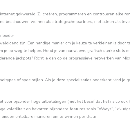
nternet gokwereld. Zij creëren, programmeren en controleren elke ron
ino beschouwen we hen als strategische partners, niet alleen als lev
anbieder
ldigend zijn. Een handige manier om je keuze te verkleinen is door te 
m je op weg te helpen. Houd je van narratieve, grafisch sterke slots
nderende jackpots? Richt je dan op de progressieve netwerken van Mi
eltypes of speelstijlen. Als je deze specialisaties onderkent, vind je 
l voor bijzonder hoge uitbetalingen (met het besef dat het risico ook ho
 volatiliteit en bevatten bijzondere features zoals “xWays”, “xNudg
n bieden ontelbare manieren om te winnen per draai.