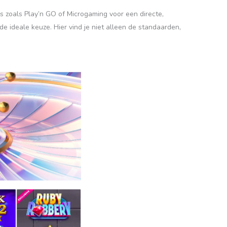
rs zoals Play’n GO of Microgaming voor een directe,
de ideale keuze. Hier vind je niet alleen de standaarden,