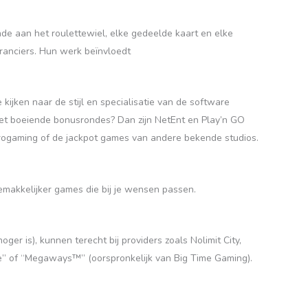
de aan het roulettewiel, elke gedeelde kaart en elke
eranciers. Hun werk beïnvloedt
kijken naar de stijl en specialisatie van de software
 met boeiende bonusrondes? Dan zijn NetEnt en Play’n GO
crogaming of de jackpot games van andere bekende studios.
gemakkelijker games die bij je wensen passen.
ger is), kunnen terecht bij providers zoals Nolimit City,
e” of “Megaways™” (oorspronkelijk van Big Time Gaming).