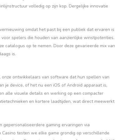
jnstructuur volledig op zijn kop. Dergelijke innovatie
ernieuwing omdat het past bij een publiek dat ervaren is
 voor spelers die houden van aanzienlijke winstpotenties.
nze catalogus op te nemen. Door deze gevarieerde mix van
aags is.
al onze ontwikkelaars van software dat hun spellen van
je device, of het nu een iOS of Android apparaat is,
ren alle visuele details en werking op een compacter
tietechnieken en kortere laadtijden, wat direct meewerkt
en gepersonaliseerdere gaming ervaringen via
ab Casino testen we elke game grondig op verschillende