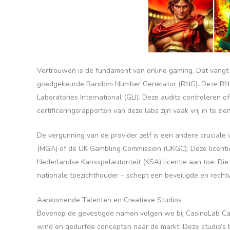
Vertrouwen is de fundament van online gaming. Dat vangt a
goedgekeurde Random Number Generator (RNG). Deze RNG’s
Laboratories International (GLI). Deze audits controleren 
certificeringsrapporten van deze labs zijn vaak vrij in te zi
De vergunning van de provider zelf is een andere cruciale 
(MGA) of de UK Gambling Commission (UKGC). Deze licenties
Nederlandse Kansspelautoriteit (KSA) licentie aan toe. Die
nationale toezichthouder – schept een beveiligde en recht
Aankomende Talenten en Creatieve Studios
Bovenop de gevestigde namen volgen we bij CasinoLab Casi
wind en gedurfde concepten naar de markt. Deze studio’s b