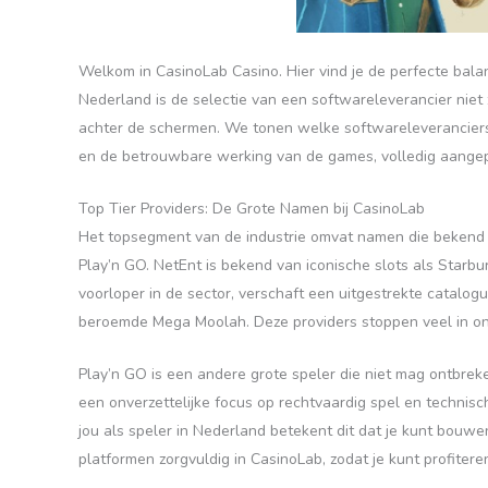
Welkom in CasinoLab Casino. Hier vind je de perfecte bal
Nederland is de selectie van een softwareleverancier niet 
achter de schermen. We tonen welke softwareleveranciers d
en de betrouwbare werking van de games, volledig aange
Top Tier Providers: De Grote Namen bij CasinoLab
Het topsegment van de industrie omvat namen die bekend s
Play’n GO. NetEnt is bekend van iconische slots als Star
voorloper in de sector, verschaft een uitgestrekte catalo
beroemde Mega Moolah. Deze providers stoppen veel in ond
Play’n GO is een andere grote speler die niet mag ontbrek
een onverzettelijke focus op rechtvaardig spel en technis
jou als speler in Nederland betekent dit dat je kunt bouwe
platformen zorgvuldig in CasinoLab, zodat je kunt profitere