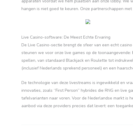
apparaten voordat we hem plaatsen aan onze lobby. We we
hangen is niet goed te keuren. Onze partnerschappen met 
Live Casino-software: De Meest Echte Ervaring
De Live Casino-sectie brengt de sfeer van een echt casin
steunen we voor onze live games op de toonaangevende: Evol
spellen, van standaard Blackjack en Roulette tot indrukwe
(inclusief Nederlands sprekend personeel) en een haarscherp
De technologie van deze livestreams is ingewikkeld en vra
innovaties, zoals “First Person” hybrides die RNG en live g
tafelvarianten naar voren. Voor de Nederlandse markt is he
aanbod via deze providers precies dat levert: een toegankelij