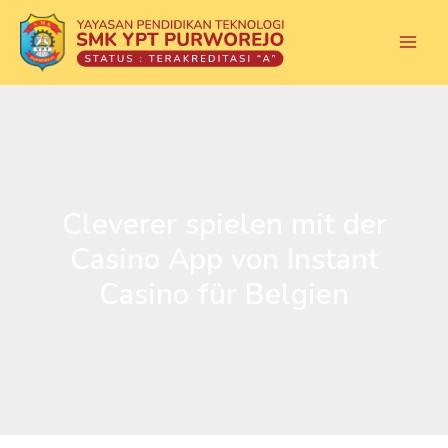
Skip
Main
to
Menu
content
Cleverer spielen mit der
Casino App von Instant
Casino für Belgien
e
e