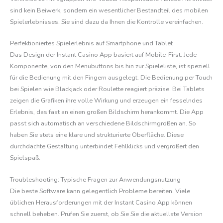
sind kein Beiwerk, sondern ein wesentlicher Bestandteil des mobilen
Spielerlebnisses. Sie sind dazu da Ihnen die Kontrolle vereinfachen.
Perfektioniertes Spielerlebnis auf Smartphone und Tablet
Das Design der Instant Casino App basiert auf Mobile-First. Jede
Komponente, von den Menübuttons bis hin zur Spieleliste, ist speziell
für die Bedienung mit den Fingern ausgelegt. Die Bedienung per Touch
bei Spielen wie Blackjack oder Roulette reagiert präzise. Bei Tablets
zeigen die Grafiken ihre volle Wirkung und erzeugen ein fesselndes
Erlebnis, das fast an einen großen Bildschirm herankommt. Die App
passt sich automatisch an verschiedene Bildschirmgrößen an. So
haben Sie stets eine klare und strukturierte Oberfläche. Diese
durchdachte Gestaltung unterbindet Fehlklicks und vergrößert den
Spielspaß.
Troubleshooting: Typische Fragen zur Anwendungsnutzung
Die beste Software kann gelegentlich Probleme bereiten. Viele
üblichen Herausforderungen mit der Instant Casino App können
schnell beheben. Prüfen Sie zuerst, ob Sie Sie die aktuellste Version