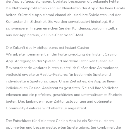
der App aufgespielt haben. Updates beseitigen oft bekannte Fehler.
Bei Netzwerkproblemen kann ein Neustarten der App oder Ihres Geräts
helfen. Stürzt die App einmal einmal ab, sind Ihre Spieldaten und der
Kontostand in Sicherheit. Sie werden serverbasiert hinterlegt. Bei
schwierigeren Fragen erreichen Sie den Kundensupport unmittelbar
aus der App heraus, via Live-Chat oder E-Mail.
Die Zukunft des Mobilspielens bei Instant Casino
Wir arbeiten permanent an der Fortentwicklung der Instant Casino
App. Anregungen der Spieler und moderne Techniken fließen ein.
Bevorstehende Updates bieten zusätzlich fließendere Animationen,
vielleicht erweiterte Reality-Features für bestimmte Spiele und
individuellere Spielvorschläge. Unser Ziel ist es, die App zu Ihrem
individuellen Casino-Assistent zu gestalten. Sie soll Ihre Vorlieben
erkennen und ein perfektes, geschütztes und unterhaltsames Erlebnis
bieten. Das Einbinden neuer Zahlungslösungen und optimierter
Community-Features wird ebenfalls angestrebt.
Der Entschluss für die Instant Casino App ist ein Schritt zu einem
optimierten und besser gesteuerten Spielerlebnis. Sie kombiniert die