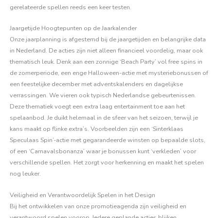
gerelateerde spellen reeds een keer testen.
Jaargetijde Hoogtepunten op de Jaarkalender
Onze jaarplanning is afgestemd bij de jaargetijden en belangrijke data
in Nederland. De acties zijn niet alleen financieel voordelig, maar ook
thematisch leuk. Denk aan een zonnige ‘Beach Party’ vol free spins in
de zomerperiode, een enge Halloween-actie met mysteriebonussen of
een feestelijke december met adventskalenders en dagelijkse
verrassingen. We vieren ook typisch Nederlandse gebeurtenissen.
Deze thematiek voegt een extra laag entertainment toe aan het
spelaanbod. Je duikt helemaal in de sfeer van het seizoen, terwijl je
kans maakt op flinke extra’s. Voorbeelden zijn een ‘Sinterklaas
Speculaas Spin’-actie met gegarandeerde winsten op bepaalde slots,
of een ‘Carnavalsbonanza’ waar je bonussen kunt ‘verkleden’ voor
verschillende spellen. Het zorgt voor herkenning en maakt het spelen
nog leuker.
Veiligheid en Verantwoordelijk Spelen in het Design
Bij het ontwikkelen van onze promotieagenda zijn veiligheid en
verantwoord spelen voorop. Iedere geplande acties blijken