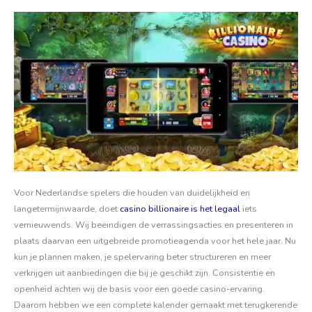
e
e
e
e
e
Voor Nederlandse spelers die houden van duidelijkheid en
e
langetermijnwaarde, doet
casino billionaire is het legaal
iets
vernieuwends. Wij beëindigen de verrassingsacties en presenteren in
plaats daarvan een uitgebreide promotieagenda voor het hele jaar. Nu
kun je plannen maken, je spelervaring beter structureren en meer
verkrijgen uit aanbiedingen die bij je geschikt zijn. Consistentie en
openheid achten wij de basis voor een goede casino-ervaring.
Daarom hebben we een complete kalender gemaakt met terugkerende