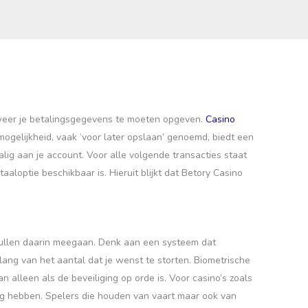
ng weer je betalingsgegevens te moeten opgeven.
Casino
mogelijkheid, vaak ‘voor later opslaan’ genoemd, biedt een
lig aan je account. Voor alle volgende transacties staat
aloptie beschikbaar is. Hieruit blijkt dat Betory Casino
zullen daarin meegaan. Denk aan een systeem dat
ang van het aantal dat je wenst te storten. Biometrische
 alleen als de beveiliging op orde is. Voor casino’s zoals
dig hebben. Spelers die houden van vaart maar ook van