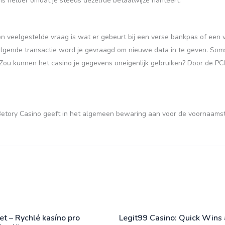
is helder omdat je steeds dezelfde betaalwijze hanteert.
n veelgestelde vraag is wat er gebeurt bij een verse bankpas of een
olgende transactie word je gevraagd om nieuwe data in te geven. Som
u kunnen het casino je gegevens oneigenlijk gebruiken? Door de PCI 
etory Casino geeft in het algemeen bewaring aan voor de voornaams
t – Rychlé kasíno pro
Legit99 Casino: Quick Wins