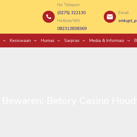
No Telepon
(0275) 322130
Email
Hotline/WA
smkypt_p
082313838369
Kesiswaan
Humas
Sarpras
Media & Informasi
B
Bewaren: Betory Casino Houdt