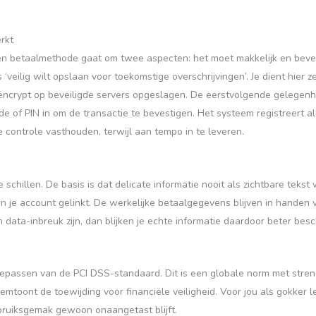
rkt
 betaalmethode gaat om twee aspecten: het moet makkelijk en beveiligd
‘veilig wilt opslaan voor toekomstige overschrijvingen’. Je dient hier 
ëncrypt op beveiligde servers opgeslagen. De eerstvolgende gelegenhei
ode of PIN in om de transactie te bevestigen. Het systeem registreert 
e controle vasthouden, terwijl aan tempo in te leveren.
 schillen. De basis is dat delicate informatie nooit als zichtbare tek
aan je account gelinkt. De werkelijke betaalgegevens blijven in handen
 data-inbreuk zijn, dan blijken je echte informatie daardoor beter bes
epassen van de PCI DSS-standaard. Dit is een globale norm met strenge
emtoont de toewijding voor financiële veiligheid. Voor jou als gokker
ebruiksgemak gewoon onaangetast blijft.