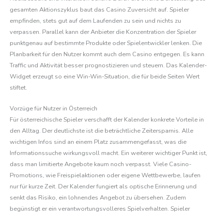
gesamten Aktionszyklus baut das Casino Zuversicht auf. Spieler
empfinden, stets gut auf dem Laufenden zu sein und nichts zu
verpassen. Parallel kann der Anbieter die Konzentration der Spieler
punktgenau auf bestimmte Produkte oder Spielentwickler lenken. Die
Planbarkeit für den Nutzer kommt auch dem Casino entgegen. Es kann
Traffic und Aktivität besser prognostizieren und steuern. Das Kalender-
Widget erzeugt so eine Win-Win-Situation, die für beide Seiten Wert
stiftet.
Vorzüge für Nutzer in Österreich
Für österreichische Spieler verschafft der Kalender konkrete Vorteile in
den Alltag. Der deutlichste ist die beträchtliche Zeitersparnis. Alle
wichtigen Infos sind an einem Platz zusammengefasst, was die
Informationssuche wirkungsvoll macht. Ein weiterer wichtiger Punkt ist,
dass man limitierte Angebote kaum noch verpasst. Viele Casino-
Promotions, wie Freispielaktionen oder eigene Wettbewerbe, laufen
nur für kurze Zeit. Der Kalender fungiert als optische Erinnerung und
senkt das Risiko, ein lohnendes Angebot zu übersehen. Zudem
begünstigt er ein verantwortungsvolleres Spielverhalten. Spieler