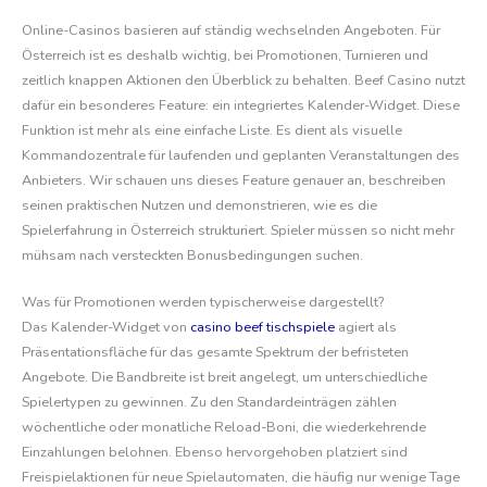
e
Online-Casinos basieren auf ständig wechselnden Angeboten. Für
Österreich ist es deshalb wichtig, bei Promotionen, Turnieren und
e
zeitlich knappen Aktionen den Überblick zu behalten. Beef Casino nutzt
dafür ein besonderes Feature: ein integriertes Kalender-Widget. Diese
Funktion ist mehr als eine einfache Liste. Es dient als visuelle
e
Kommandozentrale für laufenden und geplanten Veranstaltungen des
Anbieters. Wir schauen uns dieses Feature genauer an, beschreiben
e
seinen praktischen Nutzen und demonstrieren, wie es die
Spielerfahrung in Österreich strukturiert. Spieler müssen so nicht mehr
mühsam nach versteckten Bonusbedingungen suchen.
e
Was für Promotionen werden typischerweise dargestellt?
e
Das Kalender-Widget von
casino beef tischspiele
agiert als
Präsentationsfläche für das gesamte Spektrum der befristeten
Angebote. Die Bandbreite ist breit angelegt, um unterschiedliche
Spielertypen zu gewinnen. Zu den Standardeinträgen zählen
wöchentliche oder monatliche Reload-Boni, die wiederkehrende
Einzahlungen belohnen. Ebenso hervorgehoben platziert sind
Freispielaktionen für neue Spielautomaten, die häufig nur wenige Tage