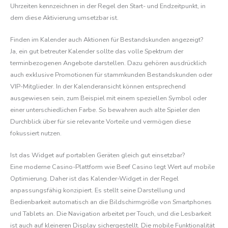
Uhrzeiten kennzeichnen in der Regel den Start- und Endzeitpunkt, in
dem diese Aktivierung umsetzbar ist.
Finden im Kalender auch Aktionen für Bestandskunden angezeigt?
Ja, ein gut betreuter Kalender sollte das volle Spektrum der
terminbezogenen Angebote darstellen. Dazu gehören ausdrücklich
auch exklusive Promotionen für stammkunden Bestandskunden oder
VIP-Mitglieder. In der Kalenderansicht können entsprechend
ausgewiesen sein, zum Beispiel mit einem speziellen Symbol oder
einer unterschiedlichen Farbe. So bewahren auch alte Spieler den
Durchblick über für sie relevante Vorteile und vermögen diese
fokussiert nutzen.
Ist das Widget auf portablen Geräten gleich gut einsetzbar?
Eine moderne Casino-Plattform wie Beef Casino legt Wert auf mobile
Optimierung. Daher ist das Kalender-Widget in der Regel
anpassungsfähig konzipiert. Es stellt seine Darstellung und
Bedienbarkeit automatisch an die Bildschirmgröße von Smartphones
und Tablets an. Die Navigation arbeitet per Touch, und die Lesbarkeit
ist auch auf kleineren Display sichergestellt. Die mobile Funktionalität