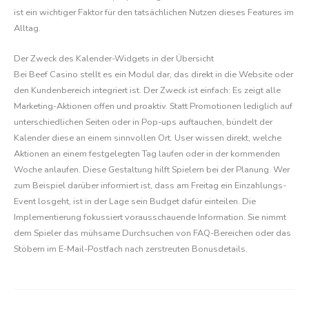
ist ein wichtiger Faktor für den tatsächlichen Nutzen dieses Features im
Alltag.
Der Zweck des Kalender-Widgets in der Übersicht
Bei Beef Casino stellt es ein Modul dar, das direkt in die Website oder
den Kundenbereich integriert ist. Der Zweck ist einfach: Es zeigt alle
Marketing-Aktionen offen und proaktiv. Statt Promotionen lediglich auf
unterschiedlichen Seiten oder in Pop-ups auftauchen, bündelt der
Kalender diese an einem sinnvollen Ort. User wissen direkt, welche
Aktionen an einem festgelegten Tag laufen oder in der kommenden
Woche anlaufen. Diese Gestaltung hilft Spielern bei der Planung. Wer
zum Beispiel darüber informiert ist, dass am Freitag ein Einzahlungs-
Event losgeht, ist in der Lage sein Budget dafür einteilen. Die
Implementierung fokussiert vorausschauende Information. Sie nimmt
dem Spieler das mühsame Durchsuchen von FAQ-Bereichen oder das
Stöbern im E-Mail-Postfach nach zerstreuten Bonusdetails.