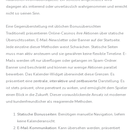
dagegen als irritierend oder unverlässlich wahrgenommen und erreicht
nicht so seinen Sinn.
Eine Gegenüberstellung mit üblichen Bonusübersichten
Traditionell präsentieren Online-Casinos ihre Aktionen über statische
Übersichtsseiten, E-Mail-Newsletter oder Banner auf der Startseite.
Jede einzelne dieser Methoden weist Schwächen. Statische Seiten
muss man aktiv ansteuern und sie gewähren keine flexible Timeline. E-
Mails werden oft nur überflogen oder gelangen im Spam-Ordner.
Banner sind beschränkt und können nur wenige Aktionen parallel
bewerben. Das Kalender-Widget überwindet diese Grenzen. Es
präsentiert eine
zentrale, interaktive und zeitbasierte
Darstellung. Es
ist stets präsent, ohne penetrant zu wirken, und ermöglicht dem Spieler
einen Blick in die Zukunft. Dieser vorausblickende Ansatz ist moderner
und kundenfreundlicher als reagierende Methoden.
Statische Bonusseiten:
Benötigen manuelle Navigation, liefern
keine Kalenderansicht.
E-Mail-Kommunikation:
Kann übersehen werden, präsentiert