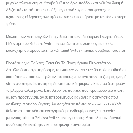
μεγάλο πλεονέκτημα. Υποβαθμίζει το όριο εισόδου και ωθεί το δοκιμή.
Αξίζει πάντα πάντοτε να ψάξετε για ανάλογες προσφορές σε
αξιόπιστες ελληνικές πλατφόρμες για να εκκινήσετε με τον ιδανικότερο
τρόπο.
Μελέτη των Λειτουργιών Παιχνιδιού και των Ιδιαίτερων Γνωρισμάτων
Η δύναμη του Brilliant Wilds εντοπίζεται στις λειτουργίες του. Ο
κουλοχέρης παρουσιάζει τα «Brilliant Wilds», ειδικά σύμβολα που παί
Προτάσεις για Παίκτες: Ποιοι Θα Το Προτιμήσουν Περισσότερο;
Απ’ όλα όσα παρατηρήσαμε, το Brilliant Wilds Slot θα αρέσει ειδικά σε
δύο τύπους παικτών. Πρώτον, σε όσους που αγαπούν τα ζωηρά, ζωηρά
slots με στιγμιαίες ανταμοιβές και τακτικές μικρές νίκες που διατηρούν
το βλέμμα κολλημένο. Επιπλέον, σε παίκτες που προτιμούν μια απλή,
άμεση προσέγγιση, άνευ μπερδεμένους κανόνες ή αφηγήσεις που
οφείλεις να ακολουθήσεις. Αν σας άρεσε πάντα το «Starburst» αλλά
θέλετε κάτι πιο νέο και ενεργητικό, με ενδιαφέρουσες λειτουργίες
μπόνους, τότε το Brilliant Wilds είναι για εσάς. Αποτελεί τον ιδανικό
συνδυασμό οικειότητας και ορισμένης καινοτομίας.