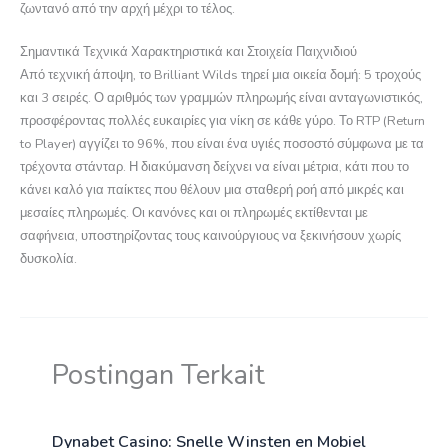
ζωντανό από την αρχή μέχρι το τέλος.
Σημαντικά Τεχνικά Χαρακτηριστικά και Στοιχεία Παιχνιδιού
Από τεχνική άποψη, το Brilliant Wilds τηρεί μια οικεία δομή: 5 τροχούς
και 3 σειρές. Ο αριθμός των γραμμών πληρωμής είναι ανταγωνιστικός,
προσφέροντας πολλές ευκαιρίες για νίκη σε κάθε γύρο. Το RTP (Return
to Player) αγγίζει το 96%, που είναι ένα υγιές ποσοστό σύμφωνα με τα
τρέχοντα στάνταρ. Η διακύμανση δείχνει να είναι μέτρια, κάτι που το
κάνει καλό για παίκτες που θέλουν μια σταθερή ροή από μικρές και
μεσαίες πληρωμές. Οι κανόνες και οι πληρωμές εκτίθενται με
σαφήνεια, υποστηρίζοντας τους καινούργιους να ξεκινήσουν χωρίς
δυσκολία.
Postingan Terkait
Dynabet Casino: Snelle Winsten en Mobiel