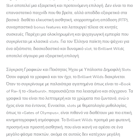
Slot αποτελεί μια εξαιρετική και προτεινόμενη επιλογή. Δεν είναι το πιο
επαναστατικό παιχνίδι που θα βρείτε, αλλά αποδίδει εξαιρετικά στα
βασικά: διαθέτει ελκυστική αισθητική, ισορροπημένη απόδοση (RTP),
συναρπαστικά bonus features και λειτουργεί τέλεια σε κινητές
συσκευές. Παρέχει μια ολοκληρωμένη και ψυχαγωγική εμπειρία που
συγκρίνεται με κλασικά slots. Για τον Έλληνα παίκτη που ψάχνει για
ένα αξιόπιστο, διασκεδαστικό και δυναμικό slot, το Brilliant Wildς
αποτελεί σίγουρα μια εξαιρετική επιλογή.
Σύγκριση Γραφικών και Ποιότητας Ήχου με Υπόλοιπα Δημοφιλή Slots
Όσον αφορά τα γραφικά και τον ήχο, το Brilliant Wilds διακρίνεται.
Όταν το συγκρίνουμε με παλαιότερα αγαπημένα όπως είναι το «Book
of Ra» ή το «Starburst», παρουσιάζεται πιο λειασμένο και σύγχρονο. Τα
γραφικά του είναι πιο λεπτομερή και τα χρώματα πιο ζωντανά, ενώ ο
ήχος είναι πιο έντονος. Εννοείται, slots με θεματολογία μυθολογίας,
όπως το «Gates of Olympus», είναι πιθανό να διαθέτουν μια πιο επική,
κινηματογραφική ατμόσφαιρα. Το Brilliant Wilds προτιμά μια φωτεινή,
προσηνή και προσιτή αισθητική, που είναι ικανή να αρέσει σε ένα
μεγάλο φάσμα παικτών, ακόμα σε αυτούς δεν κατέχουν μεγάλη