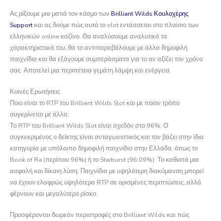
e
Ας ρίξουμε μια ματιά τον κόσμο των
Brilliant Wilds Κουλοχέρης
Support
και ας δούμε πώς αυτό το slot εντάσσεται στο πλαίσιο των
e
ελληνικών online καζίνο. Θα αναλύσουμε αναλυτικά τα
χαρακτηριστικά του, θα το αντιπαραβάλουμε με άλλα δημοφιλή
παιχνίδια και θα εξάγουμε συμπεράσματα για το αν αξίζει τον χρόνο
e
σας. Αποτελεί μια περιπέτεια γεμάτη λάμψη και ενέργεια.
e
Κοινές Ερωτήσεις
Ποιο είναι το RTP του Brilliant Wilds Slot και με ποιον τρόπο
συγκρίνεται με άλλα;
e
Το RTP του Brilliant Wilds Slot είναι σχεδόν στο 96%. Ο
συγκεκριμένος ο δείκτης είναι ανταγωνιστικός και τον βάζει στην ίδια
e
κατηγορία με υπόλοιπα δημοφιλή παιχνίδια στην Ελλάδα, όπως το
Book of Ra (περίπου 96%) ή το Starburst (96.09%). Το καθιστά μια
ασφαλή και δίκαιη λύση. Παιχνίδια με υψηλότερη διακύμανση μπορεί
να έχουν ελαφρώς υψηλότερα RTP σε ορισμένες περιπτώσεις, αλλά
φέρνουν και μεγαλύτερο ρίσκο.
Προσφέρονται δωρεάν περιστροφές στο Brilliant Wilds και πώς