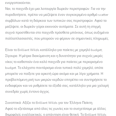
ενεργοποιούνται;
Ναι, το παιχνίδι έχει μια λειτουργία δωρεάν περιστροφών. Για να την
πυροδοτήσετε, πρέπει να μαζέψετε έναν συγκεκριμένο αριθμό scatter
συμβόλων κατά τη διάρκεια των τυπικών σας περιστροφών. Αφού τα
μαζέψετε, οι δωρεάν γύροι εκκινούν αυτόματα. Σε αυτή τη στιγμή,
συχνά προστίθενται στο παιχνίδι πρόσθετα μπόνους, όπως αυξημένοι
πολλαπλασιαστές, που μπορούν να φέρουν σε σημαντικές πληρωμές.
Είναι το Brilliant Wilds κατάλληλο για παίκτες με χαμηλό budget;
Σίγουρα. Η μέτρια διακύμανση και η δυνατότητα για συχνές μικρές
νίκες το καθιστούν ένα καλό παιχνίδι για παίκτες με περιορισμένο
budget. Το ελάχιστο ποντάρισμα είναι τυπικά πολύ χαμηλό, οπότε
μπορείτε να παίξετε για αρκετή ώρα ακόμα και με λίγα χρήματα. Η
προβλεπόμενη ροή των μικρών κερδών επιτρέπει να συντηρήσετε το
ενδιαφέρον και να ρυθμίσετε τα έξοδά σας, κατάλληλο για μια χαλαρή
συνεδρία χωρίς έντονο άγχος.
Συνοπτικά: Αξίζει το Brilliant Wilds για τον Έλληνα Παίκτη;
Αφού το εξετάσαμε από όλες τις γωνίες και το συσχετίσαμε με άλλες
δημοφιλείς εναλλακτικές, η απάντηση είναι θετική. Το Brilliant Wilds