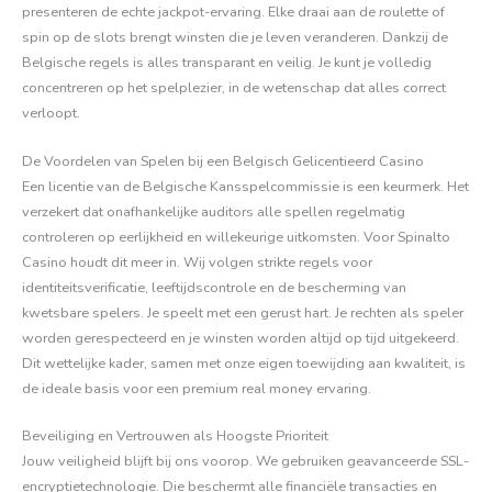
presenteren de echte jackpot-ervaring. Elke draai aan de roulette of
spin op de slots brengt winsten die je leven veranderen. Dankzij de
Belgische regels is alles transparant en veilig. Je kunt je volledig
concentreren op het spelplezier, in de wetenschap dat alles correct
verloopt.
De Voordelen van Spelen bij een Belgisch Gelicentieerd Casino
Een licentie van de Belgische Kansspelcommissie is een keurmerk. Het
verzekert dat onafhankelijke auditors alle spellen regelmatig
controleren op eerlijkheid en willekeurige uitkomsten. Voor Spinalto
Casino houdt dit meer in. Wij volgen strikte regels voor
identiteitsverificatie, leeftijdscontrole en de bescherming van
kwetsbare spelers. Je speelt met een gerust hart. Je rechten als speler
worden gerespecteerd en je winsten worden altijd op tijd uitgekeerd.
Dit wettelijke kader, samen met onze eigen toewijding aan kwaliteit, is
de ideale basis voor een premium real money ervaring.
Beveiliging en Vertrouwen als Hoogste Prioriteit
Jouw veiligheid blijft bij ons voorop. We gebruiken geavanceerde SSL-
encryptietechnologie. Die beschermt alle financiële transacties en