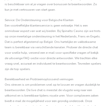
is beschikbaar om al je vragen over bonussen te beantwoorden. Zo
kun je met vertrouwen van start gaan.
Service: De Ondersteuning voor Belgische Klanten
Een voortreffelijke klantenservice is geen extraatje. Het is een
onmisbaar aspect van wat wij bieden. Bij Spinalto Casino zijn we trots
op onze meertalige ondersteuning in het Nederlands, Frans en Engels.
Dat is perfect afgestemd op België. Ons hartelijke en vakbekwame
team is bereikbaar via verschillende kanalen. Probeer de directe chat
voor snelle hulp, verzend een e-mail voor specifieke vragen of bekijk
de uitvoerige FAQ-sectie voor directe antwoorden. We trachten elke
vraag snel, accuraat en individueel te beantwoorden. Tevreden spelers
zijn de top spelers.
Bereikbaarheid en Probleemoplossend vermogen
Ons streven is om problemen snel op te lossen en vragen duidelijk te
beantwoorden. De live chat is meestal de vlugste weg naar een
uitkomst en is bereikbaar tijdens royale uren. Voor complexere zaken
biedt e-mail de mogelijkheid voor een grondig onderzoek. Onze