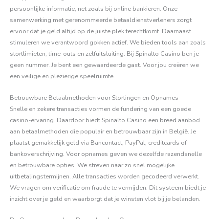
persoonlijke informatie, net zoals bij online bankieren. Onze
samenwerking met gerenommeerde betaaldienstverleners zorgt
ervoor dat je geld altijd op de juiste plek terechtkomt. Daarnaast
stimuleren we verantwoord gokken actief. We bieden tools aan zoals
stortlimieten, time-outs en zelfuitsluiting. Bij Spinalto Casino ben je
geen nummer. Je bent een gewaardeerde gast. Voor jou creëren we
een veilige en plezierige speelruimte.
Betrouwbare Betaalmethoden voor Stortingen en Opnames
Snelle en zekere transacties vormen de fundering van een goede
casino-ervaring. Daardoor biedt Spinalto Casino een breed aanbod
aan betaalmethoden die populair en betrouwbaar zijn in België. Je
plaatst gemakkelijk geld via Bancontact, PayPal, creditcards of
bankoverschrijving. Voor opnames geven we dezelfde razendsnelle
en betrouwbare opties. We streven naar zo snel mogelijke
uitbetalingstermijnen. Alle transacties worden gecodeerd verwerkt.
We vragen om verificatie om fraude te vermijden. Dit systeem biedt je
inzicht over je geld en waarborgt dat je winsten vlot bij je belanden.