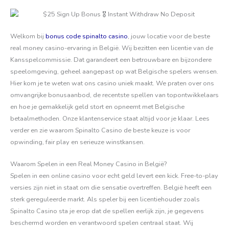
e
e
Welkom bij
bonus code spinalto casino
, jouw locatie voor de beste
real money casino-ervaring in België. Wij bezitten een licentie van de
Kansspelcommissie. Dat garandeert een betrouwbare en bijzondere
e
speelomgeving, geheel aangepast op wat Belgische spelers wensen.
Hier kom je te weten wat ons casino uniek maakt. We praten over ons
e
omvangrijke bonusaanbod, de recentste spellen van topontwikkelaars
en hoe je gemakkelijk geld stort en opneemt met Belgische
betaalmethoden. Onze klantenservice staat altijd voor je klaar. Lees
e
verder en zie waarom Spinalto Casino de beste keuze is voor
opwinding, fair play en serieuze winstkansen.
e
Waarom Spelen in een Real Money Casino in België?
Spelen in een online casino voor echt geld levert een kick. Free-to-play
versies zijn niet in staat om die sensatie overtreffen. België heeft een
sterk gereguleerde markt. Als speler bij een licentiehouder zoals
Spinalto Casino sta je erop dat de spellen eerlijk zijn, je gegevens
beschermd worden en verantwoord spelen centraal staat. Wij