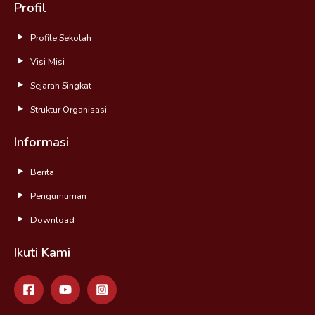
Profil
Profile Sekolah
Visi Misi
Sejarah Singkat
Struktur Organisasi
Informasi
Berita
Pengumuman
Download
Ikuti Kami