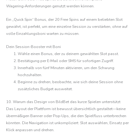
Wagering‑Anforderungen genutzt werden können.
Ein „Quick Spin“ Bonus, der 20 Free Spins auf einem beliebten Slot
gewährt, ist perfekt, um eine einzelne Session zu verstärken, ohne auf
volle Einzahlungsboni warten zu müssen.
Dein Session-Booster mit Boni
Wähle einen Bonus, der zu deinem gewählten Slot passt.
Bestätigung per E‑Mail oder SMS für sofortigen Zugriff.
Innerhalb von fünf Minuten aktivieren, um den Schwung
hochzuhalten.
Beginne zu drehen; beobachte, wie sich deine Session ohne
zusätzliches Budget ausweitet.
10. Warum das Design von BildBet das kurze Spielen unterstützt
Das Layout der Plattform ist bewusst übersichtlich gestaltet—keine
übermäßigen Banner oder Pop‑Ups, die den Spielfluss unterbrechen
könnten. Die Navigation ist unkompliziert: Slot auswählen, Einsatz per
Klick anpassen und drehen.