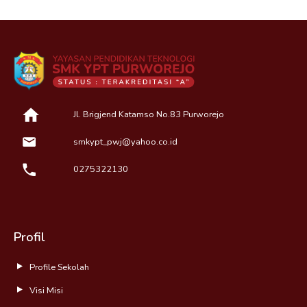
Jl. Brigjend Katamso No.83 Purworejo
smkypt_pwj@yahoo.co.id
0275322130
Profil
Profile Sekolah
Visi Misi