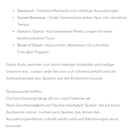
Starburst
– Einfache Mechanik und sofortige Auszahlungen.
Sweet Bonanza
– Große Gewinne bei jedem Spin mit schnellem
Tempo.
Gonzo’s Quest
– Kaskadierende Reels sorgen für einen
kontinuierlichen Fluss.
Book of Dead
– Klassisches Abenteuer mit schnellen
Free‑Spin‑Triggern.
Diese Slots zeichnen sich durch niedrige Volatilität und häufige
Gewinne aus, sodass jede Session sich lohnend anfühlt und die
Aufmerksamkeit des Spielers auf den Bildschirm fesselt.
Spielauswahl treffen
Die Entscheidung hängt oft von zwei Faktoren ab:
Reel‑Geschwindigkeit
und
Payline‑Häufigkeit
. Spieler, die auf kurze
Ausbrüche setzen, suchen nach Spielen, bei denen das
Auszahlungskriterium schnell erfüllt wird und Belohnungen rasch
kommen.