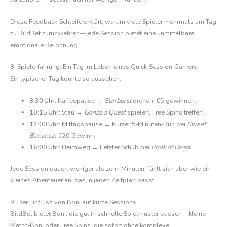
Diese Feedback‑Schleife erklärt, warum viele Spieler mehrmals am Tag
zu BildBet zurückkehren—jede Session bietet eine unmittelbare
emotionale Belohnung.
8. Spielerfahrung: Ein Tag im Leben eines Quick‑Session‑Gamers
Ein typischer Tag könnte so aussehen:
8:30 Uhr:
Kaffeepause →
Starburst
drehen, €5 gewinnen.
10:15 Uhr:
Stau →
Gonzo’s Quest
spielen, Free Spins treffen.
12:00 Uhr:
Mittagspause → Kurzer 5‑Minuten‑Run bei
Sweet
Bonanza
, €20 Gewinn.
16:00 Uhr:
Heimweg → Letzter Schub bei
Book of Dead
.
Jede Session dauert weniger als zehn Minuten, fühlt sich aber wie ein
kleines Abenteuer an, das in jeden Zeitplan passt.
9. Der Einfluss von Boni auf kurze Sessions
BildBet bietet Boni, die gut in schnelle Spielmuster passen—kleine
Match‑Boni oder Free Spins, die sofort ohne komplexe