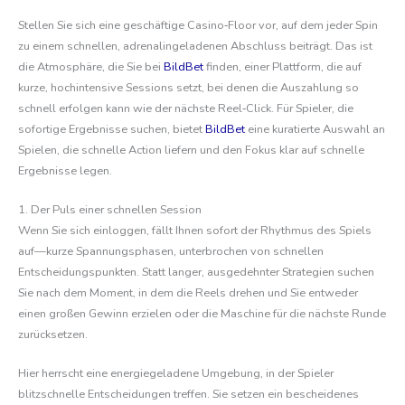
e
Stellen Sie sich eine geschäftige Casino‑Floor vor, auf dem jeder Spin
zu einem schnellen, adrenalingeladenen Abschluss beiträgt. Das ist
e
die Atmosphäre, die Sie bei
BildBet
finden, einer Plattform, die auf
kurze, hochintensive Sessions setzt, bei denen die Auszahlung so
schnell erfolgen kann wie der nächste Reel‑Click. Für Spieler, die
e
sofortige Ergebnisse suchen, bietet
BildBet
eine kuratierte Auswahl an
Spielen, die schnelle Action liefern und den Fokus klar auf schnelle
e
Ergebnisse legen.
1. Der Puls einer schnellen Session
e
Wenn Sie sich einloggen, fällt Ihnen sofort der Rhythmus des Spiels
auf—kurze Spannungsphasen, unterbrochen von schnellen
e
Entscheidungspunkten. Statt langer, ausgedehnter Strategien suchen
Sie nach dem Moment, in dem die Reels drehen und Sie entweder
einen großen Gewinn erzielen oder die Maschine für die nächste Runde
zurücksetzen.
Hier herrscht eine energiegeladene Umgebung, in der Spieler
blitzschnelle Entscheidungen treffen. Sie setzen ein bescheidenes