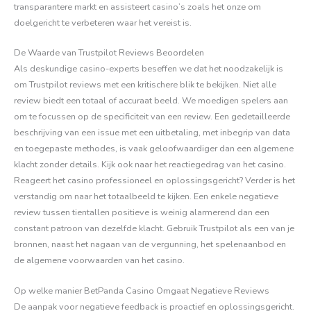
transparantere markt en assisteert casino’s zoals het onze om
doelgericht te verbeteren waar het vereist is.
De Waarde van Trustpilot Reviews Beoordelen
Als deskundige casino-experts beseffen we dat het noodzakelijk is
om Trustpilot reviews met een kritischere blik te bekijken. Niet alle
review biedt een totaal of accuraat beeld. We moedigen spelers aan
om te focussen op de specificiteit van een review. Een gedetailleerde
beschrijving van een issue met een uitbetaling, met inbegrip van data
en toegepaste methodes, is vaak geloofwaardiger dan een algemene
klacht zonder details. Kijk ook naar het reactiegedrag van het casino.
Reageert het casino professioneel en oplossingsgericht? Verder is het
verstandig om naar het totaalbeeld te kijken. Een enkele negatieve
review tussen tientallen positieve is weinig alarmerend dan een
constant patroon van dezelfde klacht. Gebruik Trustpilot als een van je
bronnen, naast het nagaan van de vergunning, het spelenaanbod en
de algemene voorwaarden van het casino.
Op welke manier BetPanda Casino Omgaat Negatieve Reviews
De aanpak voor negatieve feedback is proactief en oplossingsgericht.