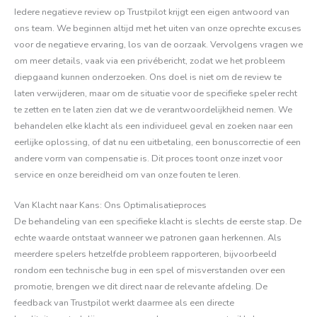
Iedere negatieve review op Trustpilot krijgt een eigen antwoord van
ons team. We beginnen altijd met het uiten van onze oprechte excuses
voor de negatieve ervaring, los van de oorzaak. Vervolgens vragen we
om meer details, vaak via een privébericht, zodat we het probleem
diepgaand kunnen onderzoeken. Ons doel is niet om de review te
laten verwijderen, maar om de situatie voor de specifieke speler recht
te zetten en te laten zien dat we de verantwoordelijkheid nemen. We
behandelen elke klacht als een individueel geval en zoeken naar een
eerlijke oplossing, of dat nu een uitbetaling, een bonuscorrectie of een
andere vorm van compensatie is. Dit proces toont onze inzet voor
service en onze bereidheid om van onze fouten te leren.
Van Klacht naar Kans: Ons Optimalisatieproces
De behandeling van een specifieke klacht is slechts de eerste stap. De
echte waarde ontstaat wanneer we patronen gaan herkennen. Als
meerdere spelers hetzelfde probleem rapporteren, bijvoorbeeld
rondom een technische bug in een spel of misverstanden over een
promotie, brengen we dit direct naar de relevante afdeling. De
feedback van Trustpilot werkt daarmee als een directe