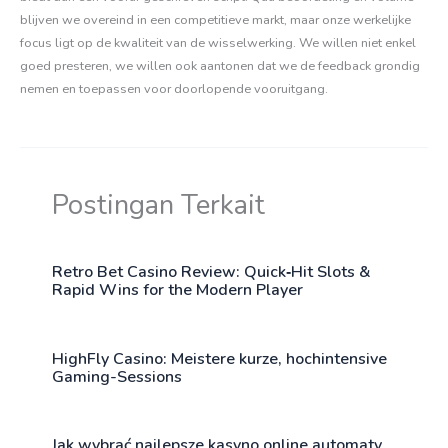
blijven we overeind in een competitieve markt, maar onze werkelijke
focus ligt op de kwaliteit van de wisselwerking. We willen niet enkel
goed presteren, we willen ook aantonen dat we de feedback grondig
nemen en toepassen voor doorlopende vooruitgang.
Postingan Terkait
Retro Bet Casino Review: Quick‑Hit Slots &
Rapid Wins for the Modern Player
HighFly Casino: Meistere kurze, hochintensive
Gaming-Sessions
Jak wybrać najlepsze kasyno online automaty