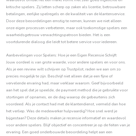
waardevol omdat het een markt vormt met zeer goed ingelichte en
kritische spelers. Zij letten scherp op zaken als licentie, betrouwbare
betalingen, eerlijke spelregels en de kwaliteit van de klantenservice.
Door deze beoordelingen ernstig te nemen, kunnen we niet alleen
onze eigen processen verbeteren, maar ook toekomstige spelers een
waarheidsgetrouw verwachtingspatroon bieden. Het is een
voortdurende dialoog die leidt tot betere service voor iedereen.
Aanbevelingen voor Spelers: Hoe je een Eigen Recensie Schrijft
Jouw oordeel is van grote waarde, voor andere spelers en voor ons.
Als je een review wilt schrijven op Trustpilot, raden we aan om zo
precies mogelijk te zijn. Beschrijf niet alleen dat je een fijne of
vervelende ervaring had, maar verklaar waarom. Geef bijvoorbeeld
aan het spel dat je speelde, de payment method die je gebruikte voor
stortingen of opnames, en de dag waarop de gebeurtenis zich
voordeed. Als je contact had met de klantendienst, vermeld dan hoe
het verliep. Was de medewerker hulpvaardig? Hoe snel werd je
bijgestaan? Deze details maken je recensie informatief en waardevol
voor andere spelers. Blijf objectief en concentreer je op de feiten van je
ervaring. Een goed onderbouwde beoordeling helpt aan een