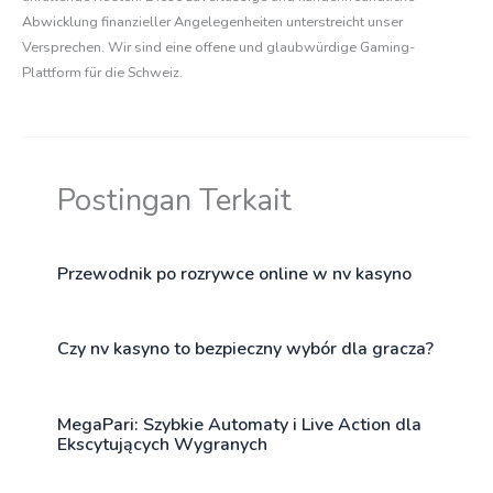
Abwicklung finanzieller Angelegenheiten unterstreicht unser
Versprechen. Wir sind eine offene und glaubwürdige Gaming-
Plattform für die Schweiz.
Postingan Terkait
Przewodnik po rozrywce online w nv kasyno
Czy nv kasyno to bezpieczny wybór dla gracza?
MegaPari: Szybkie Automaty i Live Action dla
Ekscytujących Wygranych