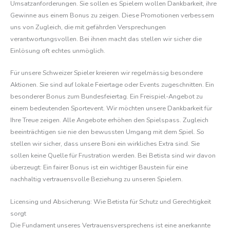
Umsatzanforderungen. Sie sollen es Spielern wollen Dankbarkeit, ihre
Gewinne aus einem Bonus zu zeigen. Diese Promotionen verbessern
uns von Zugleich, die mit gefährden Versprechungen
verantwortungsvollen. Bei ihnen macht das stellen wir sicher die
Einlösung oft echtes unmöglich.
Für unsere Schweizer Spieler kreieren wir regelmässig besondere
Aktionen. Sie sind auf lokale Feiertage oder Events zugeschnitten. Ein
besonderer Bonus zum Bundesfeiertag. Ein Freispiel-Angebot zu
einem bedeutenden Sportevent. Wir möchten unsere Dankbarkeit für
Ihre Treue zeigen. Alle Angebote erhöhen den Spielspass. Zugleich
beeinträchtigen sie nie den bewussten Umgang mit dem Spiel. So
stellen wir sicher, dass unsere Boni ein wirkliches Extra sind. Sie
sollen keine Quelle für Frustration werden. Bei Betista sind wir davon
überzeugt: Ein fairer Bonus ist ein wichtiger Baustein für eine
nachhaltig vertrauensvolle Beziehung zu unseren Spielern.
Licensing und Absicherung: Wie Betista für Schutz und Gerechtigkeit
sorgt
Die Fundament unseres Vertrauensversprechens ist eine anerkannte