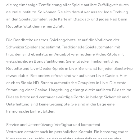
die regelmässige Zertifizierung aller Spiele auf ihre Zufälligkeit durch
neutrale Institute. So können Sie sich darauf verlassen: Jede Drehung
an den Spielautomaten, jede Karte im Blackjack und jedes Rad beim
Roulette folgt dem reinen Zufall.
Die Bandbreite unseres Spielangebots ist auf die Vorlieben der
Schweizer Spieler abgestimmt. Traditionelle Spielautomaten mit
Früchten sind ebenfalls im Angebot wie moderne Video-Slots mit
vielschichtigen Bonusfunktionen. Sie entdecken herkömmliches
Roulette und Live-Dealer-Spiele in Live. Bei uns ist für jeden Spielertyp
etwas dabei. Besonders erfreut sind wir auf unser Live-Casino. Hier
erleben Sie via HD-Stream authentische Croupiers in Live. Die echte
Stimmung einer Casino-Umgebung gelangt direkt auf Ihren Bildschirm.
Dieses breite und vertrauenswürdige Portfolio belegt: Sicherheit und
Unterhaltung sind keine Gegenpole. Sie sind in der Lage eine
harmonische Einheit bilden.
Service und Unterstützung: Verfügbar und kompetent
Vertrauen entsteht auch im persönlichen Kontakt. Ein hervorragender