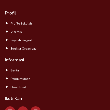
Profil
Profile Sekolah
Visi Misi
Sejarah Singkat
Struktur Organisasi
Informasi
Berita
Pengumuman
Download
Ikuti Kami