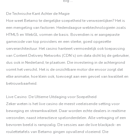
De Technische Kant Achter de Magie
Hoe weet Betamo te dergelijke soepelheid te verwezenlijken? Het is
een mengeling van factoren. Hedendaagse webtechnologieën zoals
HTML5 en WebGL vormen de basis. Bovendien is er aangepaste
gamecode van top providers en een sterke, goed opgezette
serverarchitectuur. Het casino hanteert vermoedelijk ook toepassing
van Content Delivery Networks (CDN’s) om data dicht bij de gebruiker,
dus ook in Nederland, te plaatsen. Die investering in de achtergrond
vormt het verschil. Het is de onzichtbare motor die ervoor zorgt dat
elke animatie, hoe klein ook, toevoegt aan een gevoel van kwaliteit en
betrouwbaarheid.
Live Casino: De Ultieme Uitdaging voor Soepelheid
Zeker weten is het live casino de meest veeleisende setting voor
beweging en streamkwaliteit. Daar worden echte dealers in realtime
verzonden, naast interactieve spelonderdelen. Alle vertraging of een
bevroren beeld is rampzalig. De sessies aan de live blackjack- en
roulettetafels van Betamo gingen opvallend vloeiend. Die