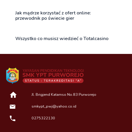
Jak mądrze korzystać z ofert online:
przewodnik po świecie gier
Wszystko co musisz wiedzieć o Totalcasino
Jl. Brigjend Katamso No.83 Purworejo
smkypt_pwj@yahoo.co.id
0275322130