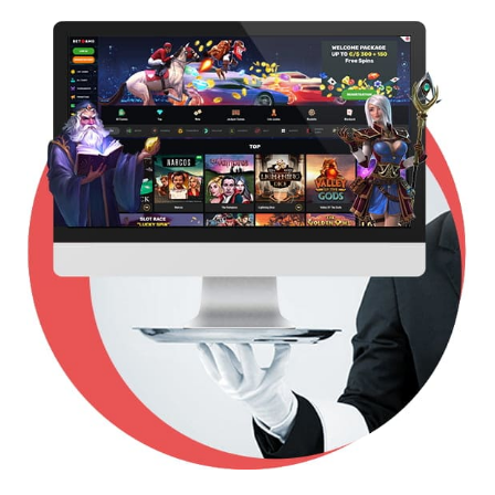
e
e
e
e
e
e