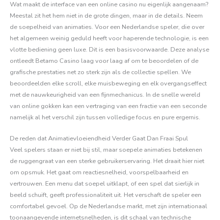
Wat maakt de interface van een online casino nu eigenlijk aangenaam?
Meestal zit het hem niet in de grote dingen, maar in de details. Neem
de soepelheid van animaties. Voor een Nederlandse speler, die over
het algemeen weinig geduld heeft voor haperende technologie, is een
vlotte bediening geen luxe. Dit is een basisvoorwaarde. Deze analyse
ontleedt Betamo Casino laag voor laag af om te beoordelen of de
grafische prestaties net zo sterk zijn als de collectie spellen. We
beoordeelden elke scroll, elke muisbeweging en elk overgangseffect
met de nauwkeurigheid van een fijnmechanicus. In de snelle wereld
van online gokken kan een vertraging van een fractie van een seconde
namelijk al het verschil zijn tussen volledige focus en pure ergernis.
De reden dat Animatievloeiendheid Verder Gaat Dan Fraai Spul
Veel spelers staan er niet bij stil, maar soepele animaties betekenen
de ruggengraat van een sterke gebruikerservaring. Het draait hier niet
om opsmuk. Het gaat om reactiesnelheid, voorspelbaarheid en
vertrouwen. Een menu dat soepel uitklapt, of een spel dat sierlijk in
beeld schuift, geeft professionaliteit uit. Het verschaft de speler een
comfortabel gevoel. Op de Nederlandse markt, met zijn internationaal
toonaangevende internetsnelheden, is dit schaal van technische