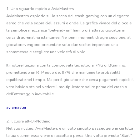
e
1. Uno sguardo rapido a AviaMasters
AviaMasters esplode sulla scena del crash‑gaming con un elegante
e
aereo che vola sopra cieli azzurri e onde. La grafica vivace del gioco e
la semplice meccanica “bet‑and‑run” hanno già attirato giocatori in
cerca di adrenalina istantanea. Nei primi momenti di ogni sessione, al
e
giocatore vengono presentate solo due scelte: impostare una
scommessa e scegliere una velocità di volo.
e
Il motore funziona con la comprovata tecnologia RNG di BGaming,
promettendo un RTP equo del 97% che mantiene le probabilità
e
equilibrate nel tempo. Ma per il giocatore che cerca pagamenti rapidi, il
vero brivido sta nel vedere il moltiplicatore salire prima del crash o
e
dell’atterraggio inevitabile.
aviamaster
2. Il cuore all‑Or‑Nothing
Nel suo nucleo, AviaMasters è un volo singolo passeggero in cui tutta
la tua scommessa viene o raccolta o persa. Una volta premuto “Start,”