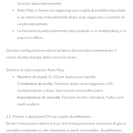
funzioni automaticamente.
Auto Play si ferma se raggiungi una soglia di perdita impostata
o se interrompi manualmente dopo aver raggiunto il numero di
vincite desiderato.
La funzione è particolarmente utile quando si è multitasking o in
pausa in ufficio.
Questa configurazione riduce la fatica decisionale mantenendo il
senso di alta energia delle sessioni brevi.
Schema di impostazioni Auto Play
Numero di round:
5–10 per esplosioni rapide.
Condizione di uscita:
Fermarsi dopo aver raggiunto x25
moltiplicatore o dopo due round consecutivi persi.
Impostazione di velocità:
Fast per rischio standard; Turbo se ti
senti audace.
11. Pronto a decollare? Prova subito AviaMasters
Se ami l’emozione veloce e vuoi che la tua prossima sessione di gioco
sia tutta incentrata su alti istantanei e crash mozzafiato, AviaMasters