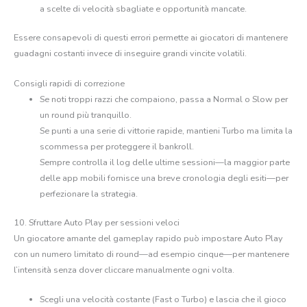
a scelte di velocità sbagliate e opportunità mancate.
Essere consapevoli di questi errori permette ai giocatori di mantenere
guadagni costanti invece di inseguire grandi vincite volatili.
Consigli rapidi di correzione
Se noti troppi razzi che compaiono, passa a Normal o Slow per
un round più tranquillo.
Se punti a una serie di vittorie rapide, mantieni Turbo ma limita la
scommessa per proteggere il bankroll.
Sempre controlla il log delle ultime sessioni—la maggior parte
delle app mobili fornisce una breve cronologia degli esiti—per
perfezionare la strategia.
10. Sfruttare Auto Play per sessioni veloci
Un giocatore amante del gameplay rapido può impostare Auto Play
con un numero limitato di round—ad esempio cinque—per mantenere
l’intensità senza dover cliccare manualmente ogni volta.
Scegli una velocità costante (Fast o Turbo) e lascia che il gioco