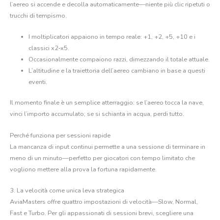
l’aereo si accende e decolla automaticamente—niente più clic ripetuti o
trucchi di tempismo.
I moltiplicatori appaiono in tempo reale: +1, +2, +5, +10 e i
classici x2‑x5.
Occasionalmente compaiono razzi, dimezzando il totale attuale.
L’altitudine e la traiettoria dell’aereo cambiano in base a questi
eventi.
Il momento finale è un semplice atterraggio: se l’aereo tocca la nave,
vinci l’importo accumulato; se si schianta in acqua, perdi tutto.
Perché funziona per sessioni rapide
La mancanza di input continui permette a una sessione di terminare in
meno di un minuto—perfetto per giocatori con tempo limitato che
vogliono mettere alla prova la fortuna rapidamente.
3. La velocità come unica leva strategica
AviaMasters offre quattro impostazioni di velocità—Slow, Normal,
Fast e Turbo. Per gli appassionati di sessioni brevi, scegliere una