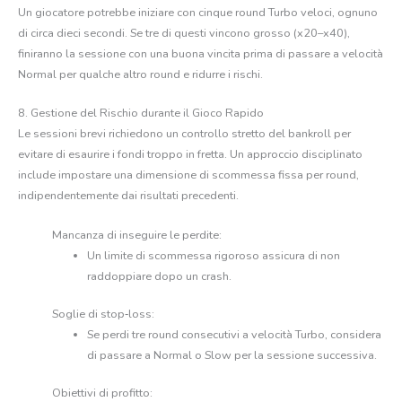
Un giocatore potrebbe iniziare con cinque round Turbo veloci, ognuno
di circa dieci secondi. Se tre di questi vincono grosso (x20–x40),
finiranno la sessione con una buona vincita prima di passare a velocità
Normal per qualche altro round e ridurre i rischi.
8. Gestione del Rischio durante il Gioco Rapido
Le sessioni brevi richiedono un controllo stretto del bankroll per
evitare di esaurire i fondi troppo in fretta. Un approccio disciplinato
include impostare una dimensione di scommessa fissa per round,
indipendentemente dai risultati precedenti.
Mancanza di inseguire le perdite:
Un limite di scommessa rigoroso assicura di non
raddoppiare dopo un crash.
Soglie di stop‑loss:
Se perdi tre round consecutivi a velocità Turbo, considera
di passare a Normal o Slow per la sessione successiva.
Obiettivi di profitto: