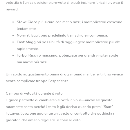
velocità è l’unica decisione pre‑volo che può inclinare il rischio verso il
reward.
Slow:
Gioco più sicuro con meno razzi; i moltiplicatori crescono
lentamente.
Normal:
Equilibrio predefinito tra rischio e ricompensa.
Fast:
Maggiori possibilità di raggiungere moltiplicatori più alti
rapidamente.
Turbo:
Rischio massimo; potenziale per grandi vincite rapide
ma anche più razzi.
Un rapido aggiustamento prima di ogni round mantiene il ritmo vivace
senza complicare troppo l’esperienza.
Cambio di velocità durante il volo
Il gioco permette di cambiare velocità in volo—anche se questo
raramente conta perché l’esito è già deciso quando premi “Start.”
Tuttavia, l’opzione aggiunge un livello di controllo che soddisfa i
giocatori che amano regolare le cose al volo.