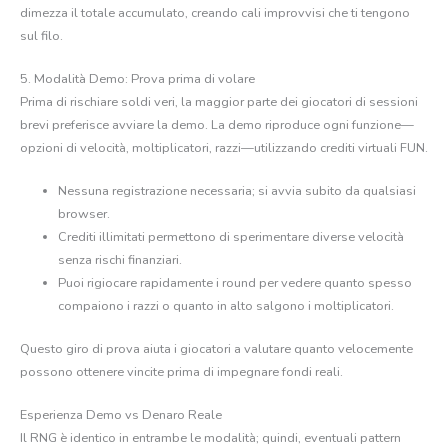
dimezza il totale accumulato, creando cali improvvisi che ti tengono
sul filo.
5. Modalità Demo: Prova prima di volare
Prima di rischiare soldi veri, la maggior parte dei giocatori di sessioni
brevi preferisce avviare la demo. La demo riproduce ogni funzione—
opzioni di velocità, moltiplicatori, razzi—utilizzando crediti virtuali FUN.
Nessuna registrazione necessaria; si avvia subito da qualsiasi
browser.
Crediti illimitati permettono di sperimentare diverse velocità
senza rischi finanziari.
Puoi rigiocare rapidamente i round per vedere quanto spesso
compaiono i razzi o quanto in alto salgono i moltiplicatori.
Questo giro di prova aiuta i giocatori a valutare quanto velocemente
possono ottenere vincite prima di impegnare fondi reali.
Esperienza Demo vs Denaro Reale
Il RNG è identico in entrambe le modalità; quindi, eventuali pattern