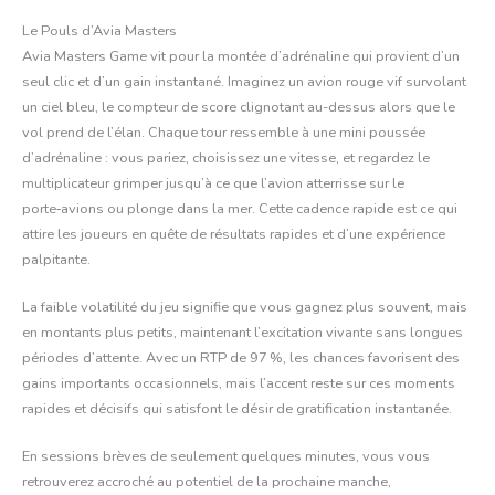
e
Le Pouls d’Avia Masters
Avia Masters Game vit pour la montée d’adrénaline qui provient d’un
e
seul clic et d’un gain instantané. Imaginez un avion rouge vif survolant
un ciel bleu, le compteur de score clignotant au-dessus alors que le
vol prend de l’élan. Chaque tour ressemble à une mini poussée
e
d’adrénaline : vous pariez, choisissez une vitesse, et regardez le
multiplicateur grimper jusqu’à ce que l’avion atterrisse sur le
e
porte‑avions ou plonge dans la mer. Cette cadence rapide est ce qui
attire les joueurs en quête de résultats rapides et d’une expérience
palpitante.
e
La faible volatilité du jeu signifie que vous gagnez plus souvent, mais
e
en montants plus petits, maintenant l’excitation vivante sans longues
périodes d’attente. Avec un RTP de 97 %, les chances favorisent des
gains importants occasionnels, mais l’accent reste sur ces moments
rapides et décisifs qui satisfont le désir de gratification instantanée.
En sessions brèves de seulement quelques minutes, vous vous
retrouverez accroché au potentiel de la prochaine manche,