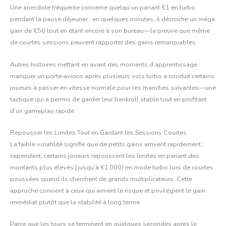
Une anecdote fréquente concerne quelqu’un pariant €1 en turbo
pendant la pause déjeuner ; en quelques minutes, il décroche un méga
gain de €50 tout en étant encore à son bureau—la preuve que même
de courtes sessions peuvent rapporter des gains remarquables.
Autres histoires mettant en avant des moments d’apprentissage :
manquer un porte‑avions après plusieurs vols turbo a conduit certains
joueurs à passer en vitesse normale pour les manches suivantes—une
tactique qui a permis de garder leur bankroll stable tout en profitant
d’un gameplay rapide.
Repousser les Limites Tout en Gardant les Sessions Courtes
La faible volatilité signifie que de petits gains arrivent rapidement ;
cependant, certains joueurs repoussent les limites en pariant des
montants plus élevés (jusqu’à €1 000) en mode turbo lors de courtes
poussées quand ils cherchent de grands multiplicateurs. Cette
approche convient à ceux qui aiment le risque et privilégient le gain
immédiat plutôt que la stabilité à long terme.
Parce que les tours se terminent en quelques secondes après le