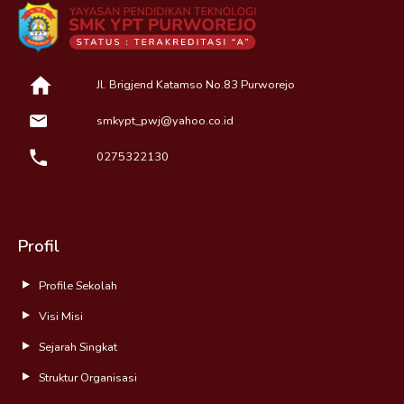
Jl. Brigjend Katamso No.83 Purworejo
smkypt_pwj@yahoo.co.id
0275322130
Profil
Profile Sekolah
Visi Misi
Sejarah Singkat
Struktur Organisasi