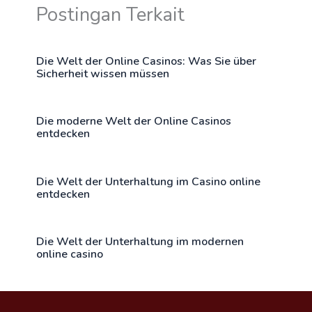
Postingan Terkait
Die Welt der Online Casinos: Was Sie über
Sicherheit wissen müssen
Die moderne Welt der Online Casinos
entdecken
Die Welt der Unterhaltung im Casino online
entdecken
Die Welt der Unterhaltung im modernen
online casino