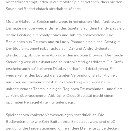
nicht störend empfunden. Viele mobile Spieler betonen, dass sie den
Sound bei Bedarf einfach abschalten können.
Mobile Erfahrung: Spielen unterwegs in heimischen Mobilfunknetzen
Da heute der überwiegende Teil des Spielens auf dem Handy passiert,
ist die Leistung auf Smartphones und Tablets entscheidend. Die
Reaktionen aus Deutschland zu Lucky Pharaoh sind hier äußerst gut.
Der Slot funktioniert reibungslos auf iOS- und Android-Geräten,
gleichgültig, ob über eine App oder den mobilen Browser. Die Touch-
Steuerung wird als akkurat und selbsterklärend geschildert. Die Grafik
erscheint auch auf kleineren Displays scharf und detailgenau. Ein
wiederkehrendes Lob gilt der stabilen Verbindung. Sie funktioniert
auch bei nachlassender Mobilfunkabdeckung – ein keinesfalls
unbedeutendes Thema in einigen Regionen Deutschlands – und führt
zu keine überraschenden Abbrüche. Diese Stabilität macht einem
optimalen Reisegefährten für unterwegs.
Spieler heben konkrete Verbesserungen nachdrücklich. Die
Bedienelemente wie Spin-Button oder Einsatzauswahl sind groß
genug für die Fingersteuerung, ohne andere Elemente zu verdecken.