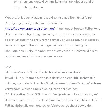
ohne nennenswerte Gewinne kann man so wieder auf die
Freispiele zuarbeiten.
Wesentlich ist den Nutzern, dass Gewinne aus Boni unter fairen
Bedingungen ausgezahlt werden können
https://luckypharaohcasino.com.de/
. In den geschilderten Fällen wird
das meist bestätigt. Einige weisen jedoch darauf aufmerksam, die
oberen Einsatzlimits pro Drehung unter Bonusbedingungen stets zu
berücksichtigen. Überschreitungen führen oft zum Einzug des
Bonusgeldes. Lucky Pharaoh ermöglicht variable Einsätze, die sich
optimal an diese Limits anpassen lassen.
FAQ
Ist Lucky Pharaoh Slot in Deutschland erlaubt nutzbar?
Jawohl, Lucky Pharaoh Slot gilt in der Bundesrepublik rechtmäßig
nutzbar, wenn der Nutzer das Spiel bei einer Online-Casino-Plattform
verwenden, welche eine aktuelle Lizenz der hiesigen
Glücksspielbehörde (GGL) besitzt. Vergewissern Sie sich, dass, auf
dem Sie registrieren, diese Genehmigung dokumentiert. Nur in diesem
Fall genießen Sie dem deutschen Verbraucherschutz sowie den