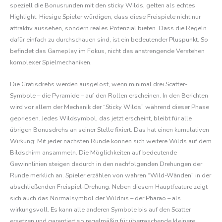
speziell die Bonusrunden mit den sticky Wilds, gelten als echtes
Highlight. Hiesige Spieler würdigen, dass diese Freispiele nicht nur
attraktiv aussehen, sondern reales Potenzial bieten. Dass die Regeln
dafür einfach zu durchschauen sind, ist ein bedeutender Pluspunkt. So
befindet das Gameplay im Fokus, nicht das anstrengende Verstehen
komplexer Spielmechaniken.
Die Gratisdrehs werden ausgelöst, wenn minimal drei Scatter-
Symbole – die Pyramide – auf den Rollen erscheinen. In den Berichten
wird vor allem der Mechanik der “Sticky Wilds” während dieser Phase
gepriesen. Jedes Wildsymbol, das jetzt erscheint, bleibt für alle
übrigen Bonusdrehs an seiner Stelle fixiert. Das hat einen kumulativen
Wirkung: Mit jeder nächsten Runde können sich weitere Wilds auf dem
Bildschirm ansammeln. Die Möglichkeiten auf bedeutende
Gewinnlinien steigen dadurch in den nachfolgenden Drehungen der
Runde merklich an. Spieler erzählen von wahren “Wild-Wänden” in der
abschließenden Freispiel-Drehung. Neben diesem Hauptfeature zeigt
sich auch das Normalsymbol der Wildnis – der Pharao – als
wirkungsvoll. Es kann alle anderen Symbole bis auf den Scatter
ersetzen und garantiert so regelmäßig für überraschende kleinere