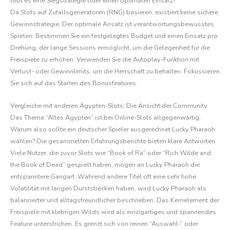
Gibt es eine Siegstrategie oder einen optimalen Einsatz?
Da Slots auf Zufallsgeneratoren (RNG) basieren, existiert keine sichere
Gewinnstrategie. Der optimale Ansatz ist verantwortungsbewusstes
Spielen: Bestimmen Sie ein festgelegtes Budget und einen Einsatz pro
Drehung, der lange Sessions ermöglicht, um die Gelegenheit für die
Freispiele zu erhöhen. Verwenden Sie die Autoplay-Funktion mit
Verlust- oder Gewinnlimits, um die Herrschaft zu behalten. Fokussieren
Sie sich auf das Starten des Bonusfeatures.
Vergleiche mit anderen Ägypten-Slots: Die Ansicht der Community
Das Thema “Altes Ägypten” ist bei Online-Slots allgegenwärtig.
Warum also sollte ein deutscher Spieler ausgerechnet Lucky Pharaoh
wählen? Die gesammelten Erfahrungsberichte bieten klare Antworten.
Viele Nutzer, die zuvor Slots wie “Book of Ra” oder “Rich Wilde and
the Book of Dead” gespielt haben, mögen an Lucky Pharaoh die
entspanntere Gangart. Während andere Titel oft eine sehr hohe
Volatilität mit langen Durststrecken haben, wird Lucky Pharaoh als
balancierter und alltagsfreundlicher beschrieben. Das Kernelement der
Freispiele mit klebrigen Wilds wird als einzigartiges und spannendes
Feature unterstrichen. Es grenzt sich von reinen “Auswahl-” oder